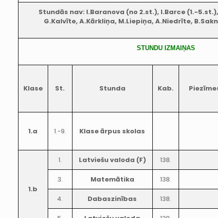
Stundās nav: I.Baranova (no 2.st.), I.Barce (1.-5.st.)
G.Kalvīte, A.Kārkliņa, M.Liepiņa, A.Niedrīte, B.Sak
STUNDU IZMAIŅAS
Klase
St.
Stunda
Kab.
Piezīme
1.a
1.-9.
Klase ārpus skolas
1.
Latviešu valoda (F)
138.
3.
Matemātika
138.
1.b
4.
Dabaszinības
138.