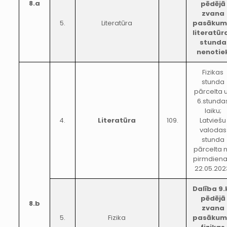
8.a
pēdējā
zvana
5.
Literatūra
pasākum
literatūr
stunda
nenotie
Fizikas
stunda
pārcelta 
6.stunda
laiku;
4.
Literatūra
109.
Latviešu
valodas
stunda
pārcelta 
pirmdiena
22.05.202
Dalība 9.k
pēdējā
8.b
zvana
5.
Fizika
pasākum