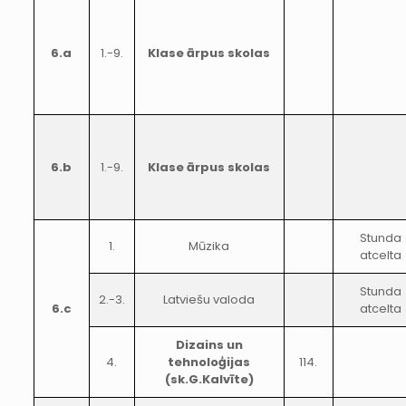
6.a
1.-9.
Klase ārpus skolas
6.b
1.-9.
Klase ārpus skolas
Stunda
1.
Mūzika
atcelta
Stunda
2.-3.
Latviešu valoda
6.c
atcelta
Dizains un
4.
tehnoloģijas
114.
(sk.G.Kalvīte)