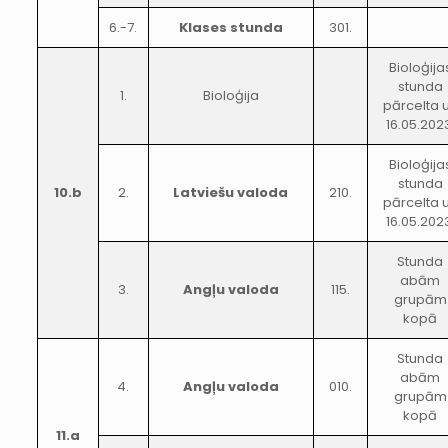
6.-7.
Klases stunda
301.
Bioloģija
stunda
1.
Bioloģija
pārcelta 
16.05.202
Bioloģija
stunda
10.b
2.
Latviešu valoda
210.
pārcelta 
16.05.202
Stunda
abām
3.
Angļu valoda
115.
grupām
kopā
Stunda
abām
4.
Angļu valoda
010.
grupām
kopā
11.a