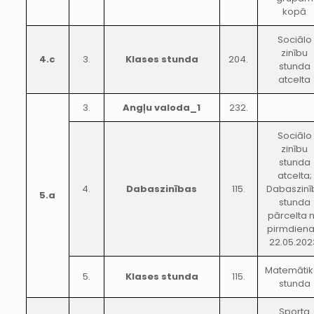
kopā
Sociālo
zinību
4.c
3.
Klases stunda
204.
stunda
atcelta
3.
Angļu valoda_1
232.
Sociālo
zinību
stunda
atcelta;
4.
Dabaszinības
115.
Dabaszinī
5.a
stunda
pārcelta 
pirmdiena
22.05.202
Matemātik
5.
Klases stunda
115.
stunda
Sporta