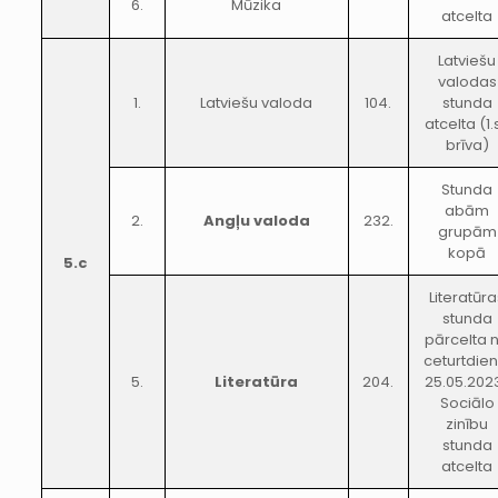
6.
Mūzika
atcelta
Latviešu
valodas
1.
Latviešu valoda
104.
stunda
atcelta (1.s
brīva)
Stunda
abām
2.
Angļu valoda
232.
grupām
kopā
5.c
Literatūr
stunda
pārcelta 
ceturtdien
5.
Literatūra
204.
25.05.2023
Sociālo
zinību
stunda
atcelta