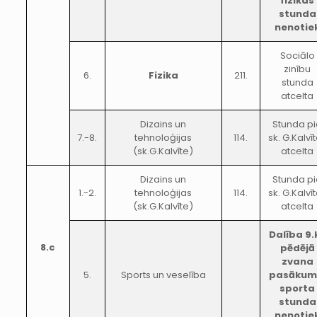
fizikas
stunda
nenotie
Sociālo
zinību
6.
Fizika
211.
stunda
atcelta
Dizains un
Stunda p
7.-8.
tehnoloģijas
114.
sk. G.Kalvī
(sk.G.Kalvīte)
atcelta
Dizains un
Stunda p
1.-2.
tehnoloģijas
114.
sk. G.Kalvī
(sk.G.Kalvīte)
atcelta
Dalība 9.k
8.c
pēdējā
zvana
5.
Sports un veselība
pasākum
sporta
stunda
nenotie