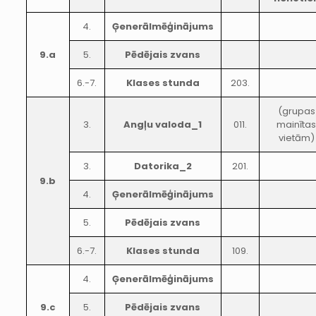
4.
Ģenerālmēģinājums
9.a
5.
Pēdējais zvans
6.-7.
Klases stunda
203.
(grupas
3.
Angļu valoda_1
011.
mainīta
vietām)
3.
Datorika_2
201.
9.b
4.
Ģenerālmēģinājums
5.
Pēdējais zvans
6.-7.
Klases stunda
109.
4.
Ģenerālmēģinājums
9.c
5.
Pēdējais zvans