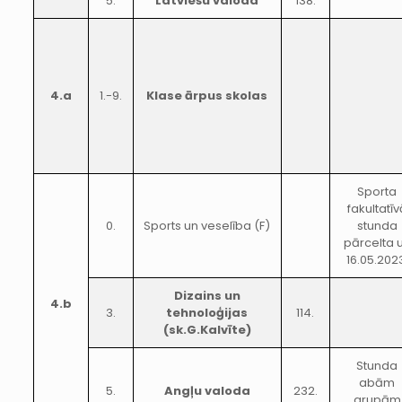
5.
Latviešu valoda
138.
4.a
1.-9.
Klase ārpus skolas
Sporta
fakultatīv
0.
Sports un veselība (F)
stunda
pārcelta 
16.05.202
Dizains un
4.b
3.
tehnoloģijas
114.
(sk.G.Kalvīte)
Stunda
abām
5.
Angļu valoda
232.
grupām