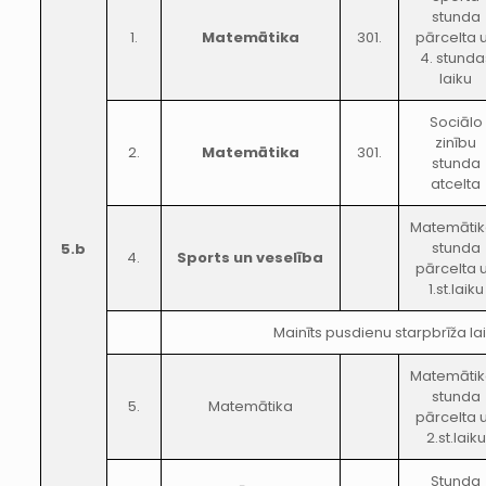
stunda
1.
Matemātika
301.
pārcelta 
4. stunda
laiku
Sociālo
zinību
2.
Matemātika
301.
stunda
atcelta
Matemātik
stunda
5.b
4.
Sports un veselība
pārcelta 
1.st.laiku
Mainīts pusdienu starpbrīža la
Matemātik
stunda
5.
Matemātika
pārcelta 
2.st.laiku
Stunda