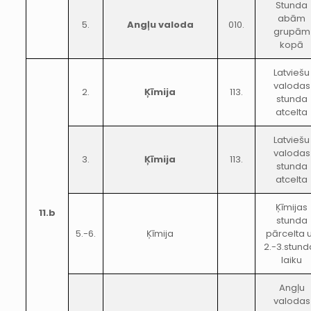
Stunda
abām
5.
Angļu valoda
010.
grupām
kopā
Latviešu
valodas
2.
Ķīmija
113.
stunda
atcelta
Latviešu
valodas
3.
Ķīmija
113.
stunda
atcelta
Ķīmijas
11.b
stunda
5.-6.
Ķīmija
pārcelta 
2.-3.stund
laiku
Angļu
valodas