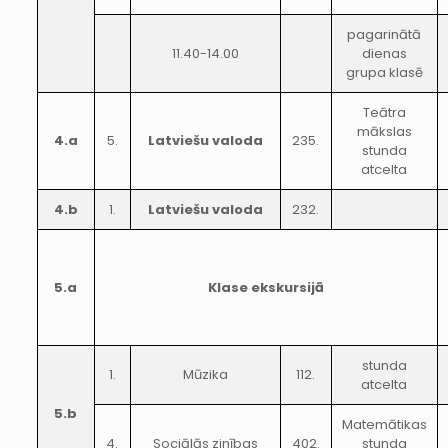
pagarinātā
11.40-14.00
dienas
grupa klasē
Teātra
mākslas
4.a
5.
Latviešu valoda
235.
stunda
atcelta
4.b
1.
Latviešu valoda
232.
5.a
Klase ekskursijā
stunda
1.
Mūzika
112.
atcelta
5.b
Matemātikas
4.
Sociālās zinības
402.
stunda