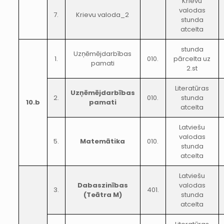
Krievu
valodas
7.
Krievu valoda_2
stunda
atcelta
stunda
Uzņēmējdarbības
1.
010.
pārcelta uz
pamati
2.st
Literatūras
Uzņēmējdarbības
2.
010.
stunda
10.b
pamati
atcelta
Latviešu
valodas
5.
Matemātika
010.
stunda
atcelta
Latviešu
Dabaszinības
valodas
3.
401.
(Teātra M)
stunda
atcelta