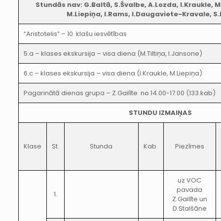
Stundās nav: G.Baltā, S.Švalbe, A.Lozda, I.Kraukle, M.
M.Liepiņa, I.Rams, I.Daugaviete-Kravale, 
“Aristotelis” – 10. klašu iesvētības
5.a – klases ekskursija – visa diena (M.Tiltiņa, I.Jansone)
6.c – klases ekskursija – visa diena (I.Kraukle, M.Liepiņa)
Pagarinātā dienas grupa – Z.Gailīte no 14.00-17.00 (133.kab)
STUNDU IZMAIŅAS
Klase
St.
Stunda
Kab.
Piezīmes
uz VOC
pavada
1.
Z.Gailīte un
D.Stalšāne