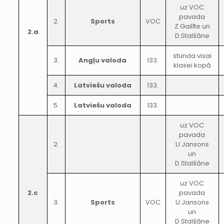
uz VOC
pavada
2.
Sports
VOC
Z.Gailīte un
2.a
D.Stalšāne
stunda visai
3.
Angļu valoda
133.
klasei kopā
4.
Latviešu valoda
133.
5.
Latviešu valoda
133.
uz VOC
pavada
2.
U.Jansons
un
D.Stalšāne
uz VOC
2.c
pavada
3.
Sports
VOC
U.Jansons
un
D.Stalšāne