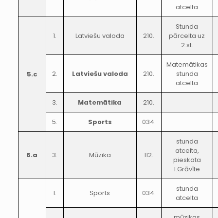
atcelta
Stunda
1.
Latviešu valoda
210.
pārcelta uz
2.st.
Matemātikas
2.
Latviešu valoda
210.
stunda
5.c
atcelta
3.
Matemātika
210.
5.
Sports
034.
stunda
atcelta,
6.a
3.
Mūzika
112.
pieskata
I.Grāvīte
stunda
1.
Sports
034.
atcelta
mūzikas