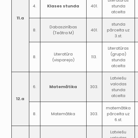
Literatūras
4.
Klases stunda
401.
stunda
atcelta
11.a
stunda
Dabaszinības
8.
401.
pārcelta uz
(Teātra M)
3.st.
Literatūras
Literatūra
(grupa)
8.
113.
(vispareja)
stunda
atcelta
Latviešu
valodas
6.
Matemātika
303.
stunda
atcelta
12.a
matemātika
8.
Matemātika
303.
pārcelta uz
6.st.
Latviešu
valodas