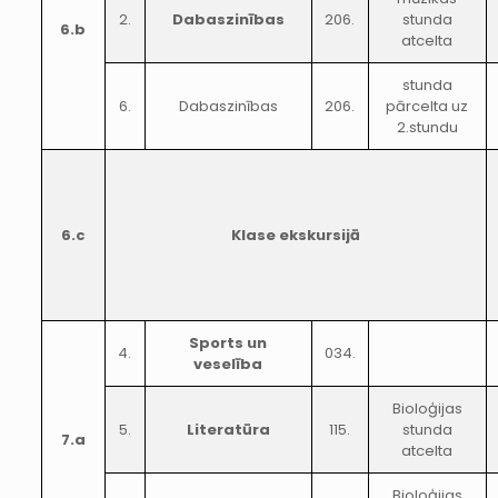
2.
Dabaszinības
206.
stunda
6.b
atcelta
stunda
6.
Dabaszinības
206.
pārcelta uz
2.stundu
6.c
Klase ekskursijā
Sports un
4.
034.
veselība
Bioloģijas
5.
Literatūra
115.
stunda
7.a
atcelta
Bioloģijas