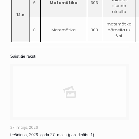
6.
Matemātika
303.
stunda
atcelta
12.c
matemātika
8.
Matemātika
303.
pārcelta uz
6.st.
Saistītie raksti
27. maijs, 2026
trešdiena, 2026. gada 27. maijs (papildināts_1)