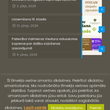
2. jūlijs, 2026
0
Uzņemšana 10. klasēs
12. jūnijs, 2026
0
Pateicība Valmieras Viestura vidusskolas
kopienai par dalību soļošanas
izaicinājumā
0
9. jūnijs, 2026
Šī tīmekļa vietne izmanto sīkdatnes. Piekrītot sīkdatņu
izmantošanai, tiks nodrošināta tīmekļa vietnes optimāla
darbība. Turpinot vietnes apskati, jūs piekrītat, ka
izmantosim sīkdatnes jūsu ierīcē. Savu piekrišanu jūs
jebkurā laikā varat atsaukt, nodzēšot saglabātās
© 2019 Valmieras Viestura vidusskola
sīkdatnes.
Lasīt vairāk
Sīkdatņu iestatījumu
Piekrist