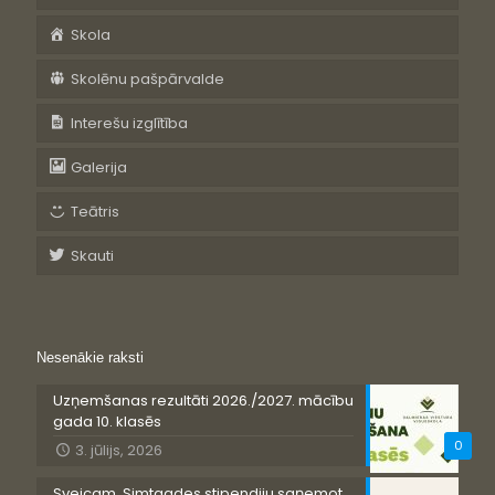
Skola
Skolēnu pašpārvalde
Interešu izglītība
Galerija
Teātris
Skauti
Nesenākie raksti
Uzņemšanas rezultāti 2026./2027. mācību
gada 10. klasēs
0
3. jūlijs, 2026
Sveicam, Simtgades stipendiju saņemot