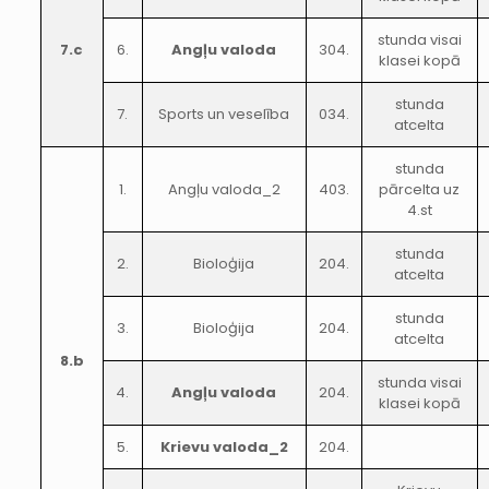
stunda visai
7.c
6.
Angļu valoda
304.
klasei kopā
stunda
7.
Sports un veselība
034.
atcelta
stunda
1.
Angļu valoda_2
403.
pārcelta uz
4.st
stunda
2.
Bioloģija
204.
atcelta
stunda
3.
Bioloģija
204.
atcelta
8.b
stunda visai
4.
Angļu valoda
204.
klasei kopā
5.
Krievu valoda_2
204.