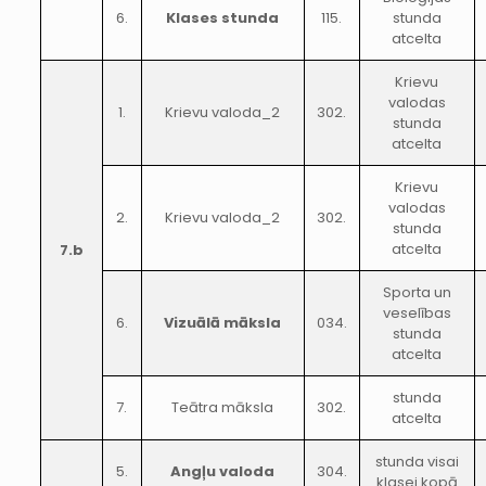
6.
Klases stunda
115.
stunda
atcelta
Krievu
valodas
1.
Krievu valoda_2
302.
stunda
atcelta
Krievu
valodas
2.
Krievu valoda_2
302.
stunda
atcelta
7.b
Sporta un
veselības
6.
Vizuālā māksla
034.
stunda
atcelta
stunda
7.
Teātra māksla
302.
atcelta
stunda visai
5.
Angļu valoda
304.
klasei kopā