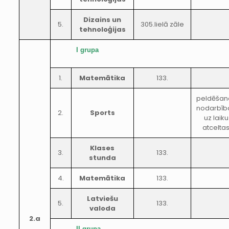
Dizains un
5.
305.lielā zāle
tehnoloģijas
I grupa
1.
Matemātika
133.
peldēšan
nodarbīb
2.
Sports
uz laiku
atcelta
Klases
3.
133.
stunda
4.
Matemātika
133.
Latviešu
5.
133.
valoda
2.a
II grupa