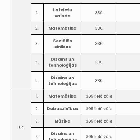
Latviešu
1.
336.
valoda
2.
Matemātika
336.
Sociālās
3.
336.
zinības
Dizains un
4.
336.
tehnoloģijas
Dizains un
5.
336.
tehnoloģijas
1.
Matemātika
305.lielā zāle
2.
Dabaszinības
305.lielā zāle
3.
Mūzika
305.lielā zāle
1.c
Dizains un
4.
305.lielā zāle
tehnoloģijas