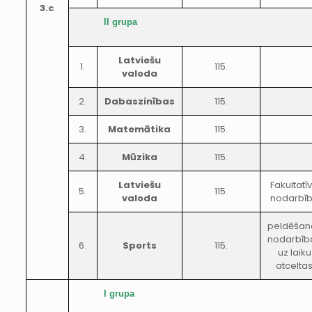
3.c
II grupa
Latviešu
1.
115.
valoda
2.
Dabaszinības
115.
3.
Matemātika
115.
4.
Mūzika
115.
Latviešu
Fakultatī
5.
115.
valoda
nodarbī
peldēšan
nodarbīb
6.
Sports
115.
uz laiku
atcelta
I grupa