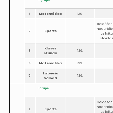
1.
Matemātika
139.
peldēšan
nodarbīb
2.
Sports
uz laiku
atcelta
Klases
3.
139.
stunda
4.
Matemātika
139.
Latviešu
5.
139.
valoda
I grupa
peldēšan
nodarbīb
1.
Sports
uz laiku