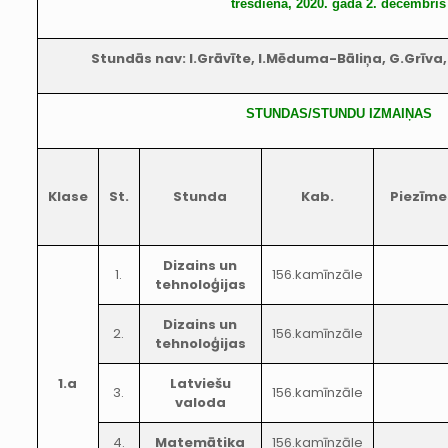
trešdiena, 2020. gada 2. decembris
Stundās nav: I.Grāvīte, I.Mēduma-Bāliņa, G.Grīva,
STUNDAS/STUNDU IZMAIŅAS
Klase
St.
Stunda
Kab.
Piezīme
Dizains un
1.
156.kamīnzāle
tehnoloģijas
Dizains un
2.
156.kamīnzāle
tehnoloģijas
1.a
Latviešu
3.
156.kamīnzāle
valoda
4.
Matemātika
156.kamīnzāle