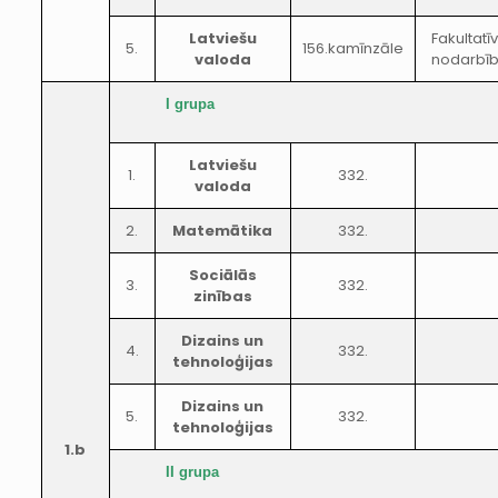
Latviešu
Fakultatī
5.
156.kamīnzāle
valoda
nodarbī
I grupa
Latviešu
1.
332.
valoda
2.
Matemātika
332.
Sociālās
3.
332.
zinības
Dizains un
4.
332.
tehnoloģijas
Dizains un
5.
332.
tehnoloģijas
1.b
II grupa