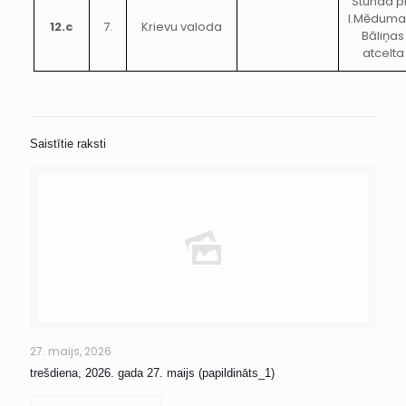
Stunda p
I.Mēduma
12.c
7.
Krievu valoda
Bāliņas
atcelta
Saistītie raksti
27. maijs, 2026
trešdiena, 2026. gada 27. maijs (papildināts_1)