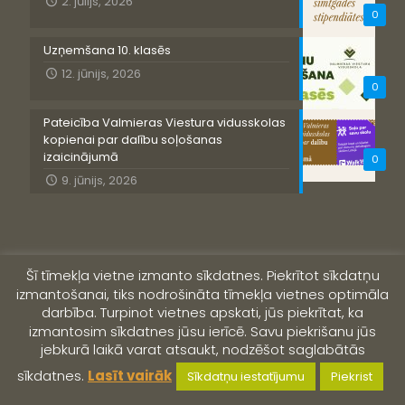
2. jūlijs, 2026
0
Uzņemšana 10. klasēs
12. jūnijs, 2026
0
Pateicība Valmieras Viestura vidusskolas
kopienai par dalību soļošanas
izaicinājumā
0
9. jūnijs, 2026
Šī tīmekļa vietne izmanto sīkdatnes. Piekrītot sīkdatņu
izmantošanai, tiks nodrošināta tīmekļa vietnes optimāla
darbība. Turpinot vietnes apskati, jūs piekrītat, ka
izmantosim sīkdatnes jūsu ierīcē. Savu piekrišanu jūs
jebkurā laikā varat atsaukt, nodzēšot saglabātās
© 2019 Valmieras Viestura vidusskola
sīkdatnes.
Lasīt vairāk
Sīkdatņu iestatījumu
Piekrist