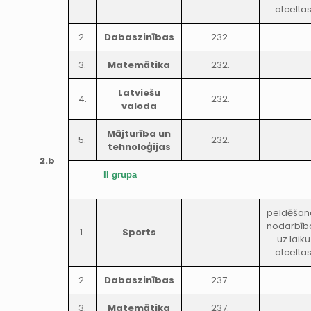
atcelta
2.
Dabaszinības
232.
3.
Matemātika
232.
Latviešu
4.
232.
valoda
Mājturība un
5.
232.
tehnoloģijas
2.b
II grupa
peldēšan
nodarbīb
1.
Sports
uz laiku
atcelta
2.
Dabaszinības
237.
3.
Matemātika
237.