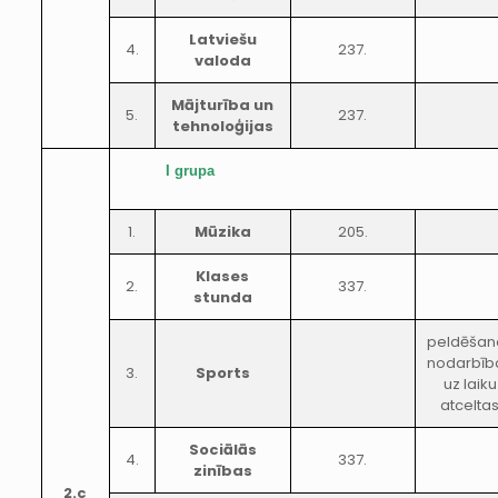
Latviešu
4.
237.
valoda
Mājturība un
5.
237.
tehnoloģijas
I grupa
1.
Mūzika
205.
Klases
2.
337.
stunda
peldēšan
nodarbīb
3.
Sports
uz laiku
atcelta
Sociālās
4.
337.
zinības
2.c