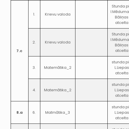
Stunda p
I.Mēduma
1.
Krievu valoda
Bāliņas
atcelta
Stunda p
I.Mēduma
2.
Krievu valoda
Bāliņas
atcelta
7.c
stunda p
3.
Matemātika_2
L.Liepas
atcelta
stunda p
4.
Matemātika_2
L.Liepas
atcelta
stunda p
8.a
6.
Matmātika_3
L.Liepas
atcelta