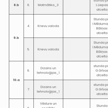
stunda p
8.b
6.
Matmātika_3
L.Liepas
atcelta
Stunda p
I.Mēduma
4.
Krievu valoda
Bāliņas
atcelta
9.b
Stunda p
I.Mēduma
5.
Krievu valoda
Bāliņas
atcelta
stunda p
Dizains un
6.
G.Grīva
tehnoloģijas_1
atcelta
10.a
stunda p
Dizains un
7.
G.Grīva
tehnoloģijas_1
atcelta
Vēsture un
Stunda