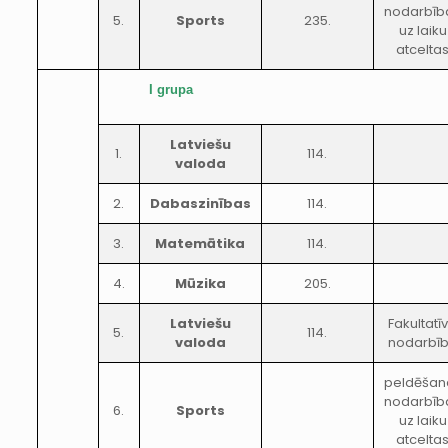
nodarbīb
5.
Sports
235.
uz laiku
atcelta
I grupa
Latviešu
1.
114.
valoda
2.
Dabaszinības
114.
3.
Matemātika
114.
4.
Mūzika
205.
Latviešu
Fakultatī
5.
114.
valoda
nodarbī
peldēšan
nodarbīb
6.
Sports
uz laiku
atcelta