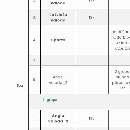
2.
137.
valoda
Latviešu
3.
137.
valoda
peldēšan
nodarbīb
4.
Sports
uz laiku
atcelta
5.
2.grupa
Angļu
stunda
6.
valoda_2
pārcelta 
3.a
1.st.
II grupa
Angļu
1.
138.
valoda_2