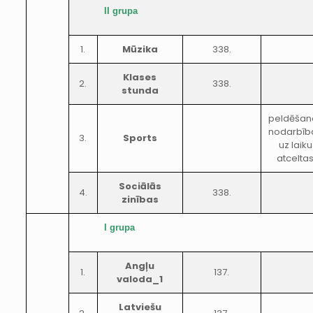
II grupa
1.
Mūzika
338.
Klases
2.
338.
stunda
peldēšan
nodarbīb
3.
Sports
uz laiku
atcelta
Sociālās
4.
338.
zinības
I grupa
Angļu
1.
137.
valoda_1
Latviešu