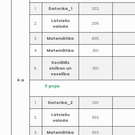
1.
Datorika_1
202.
Latviešu
2.
205.
valoda
3.
Matemātika
405.
4.
Matemātika
301.
Sociālās
5.
zinības un
301.
veselība
4.a
II grupa
1.
Datorika_2
201.
Latviešu
2.
302.
valoda
3.
Matemātika
302.