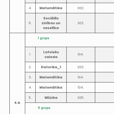
4.
Matemātika
302.
Sociālās
5.
zinības un
302.
veselība
I grupa
Latviešu
1.
104.
valoda
2.
Datorika_1
202.
3.
Matemātika
104.
4.
Matemātika
104.
5.
Mūzika
205.
4.b
II grupa