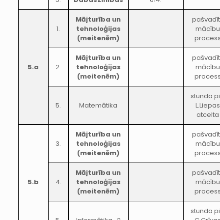
Mājturība un
pašvadīt
1.
tehnoloģijas
mācību
(meitenēm)
proces
Mājturība un
pašvadīt
5.a
2.
tehnoloģijas
mācību
(meitenēm)
proces
stunda p
5.
Matemātika
L.Liepas
atcelta
Mājturība un
pašvadīt
3.
tehnoloģijas
mācību
(meitenēm)
proces
Mājturība un
pašvadīt
5.b
4.
tehnoloģijas
mācību
(meitenēm)
proces
stunda p