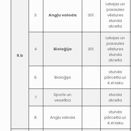
Latvijas un
pasaules
3.
Angļu valoda
301.
vēstures
stunda
atcelta
Latvijas un
pasaules
4.
Bioloģija
301.
vēstures
stunda
8.b
atcelta
stunda
6.
Bioloģija
pārcelta uz
4.st.laiku
Sports un
stunda
7.
veselība
atcelta
stunda
8.
Angļu valoda
pārcelta uz
4.st.laiku