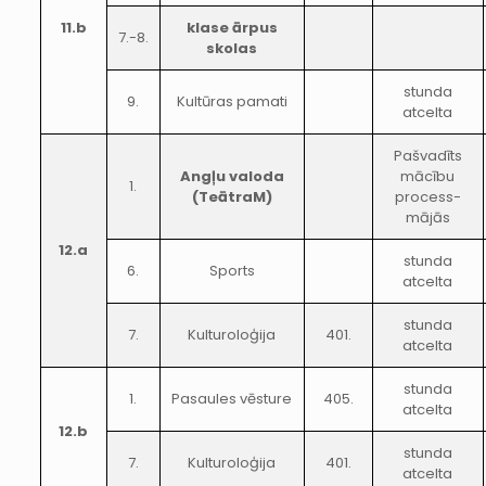
11.b
klase ārpus
7.-8.
skolas
stunda
9.
Kultūras pamati
atcelta
Pašvadīts
Angļu valoda
mācību
1.
(TeātraM)
process-
mājās
12.a
stunda
6.
Sports
atcelta
stunda
7.
Kulturoloģija
401.
atcelta
stunda
1.
Pasaules vēsture
405.
atcelta
12.b
stunda
7.
Kulturoloģija
401.
atcelta