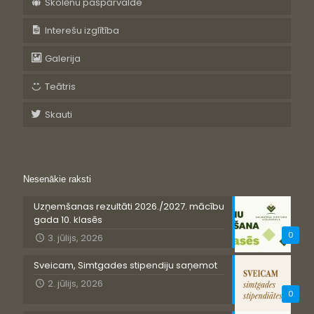
Skolēnu pašpārvalde
Interešu izglītība
Galerija
Teātris
Skauti
Nesenākie raksti
Uzņemšanas rezultāti 2026./2027. mācību
gada 10. klasēs
0
3. jūlijs, 2026
Sveicam, Simtgades stipendiju saņemot
2. jūlijs, 2026
0