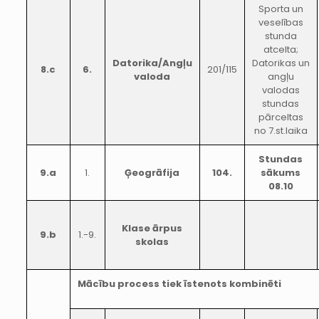
Sporta un
veselības
stunda
atcelta;
Datorika/Angļu
Datorikas un
8.c
6.
201/115
valoda
angļu
valodas
stundas
pārceltas
no 7.st.laika
Stundas
9.a
1.
Ģeogrāfija
104.
sākums
08.10
Klase ārpus
9.b
1.-9.
skolas
Mācību process tiek īstenots kombinēti