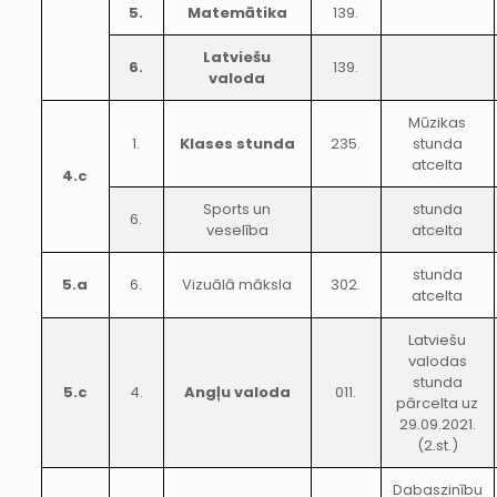
5.
Matemātika
139.
Latviešu
6.
139.
valoda
Mūzikas
1.
Klases stunda
235.
stunda
atcelta
4.c
Sports un
stunda
6.
veselība
atcelta
stunda
5.a
6.
Vizuālā māksla
302.
atcelta
Latviešu
valodas
stunda
5.c
4.
Angļu valoda
011.
pārcelta uz
29.09.2021.
(2.st.)
Dabaszinību