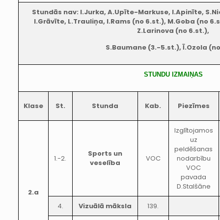
Stundās nav: I.Jurka, A.Upīte-Markuse, I.Apinīte, S.Nie
I.Grāvīte, L.Trauliņa, I.Rams (no 6.st.), M.Goba (no 6.s
Z.Larinova (no 6.st.),
S.Baumane (3.-5.st.), Ī.Ozola (no
STUNDU IZMAIŅAS
Klase
St.
Stunda
Kab.
Piezīmes
Izglītojamos
uz
peldēšanas
Sports un
1.-2.
VOC
nodarbību
veselība
VOC
pavada
D.Stalšāne
2.a
4.
Vizuālā māksla
139.