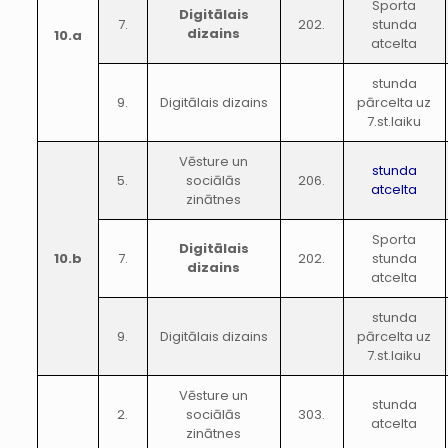
Sporta
Digitālais
7.
202.
stunda
dizains
10.a
atcelta
stunda
9.
Digitālais dizains
pārcelta uz
7.st.laiku
Vēsture un
stunda
5.
sociālās
206.
atcelta
zinātnes
Sporta
Digitālais
10.b
7.
202.
stunda
dizains
atcelta
stunda
9.
Digitālais dizains
pārcelta uz
7.st.laiku
Vēsture un
stunda
2.
sociālās
303.
atcelta
zinātnes