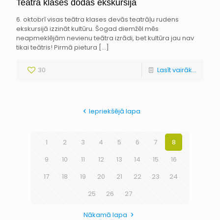
Teātra klases dodas ekskursijā
6. oktobrī visas teātra klases devās teatrāļu rudens
ekskursijā izzināt kultūru. Šogad diemžēl mēs
neapmeklējām nevienu teātra izrādi, bet kultūra jau nav
tikai teātris! Pirmā pietura
[…]
30
Lasīt vairāk...
Iepriekšējā lapa
1
2
3
4
5
6
7
8
9
10
11
12
13
14
15
16
17
18
19
20
21
22
23
24
25
26
27
Nākamā lapa