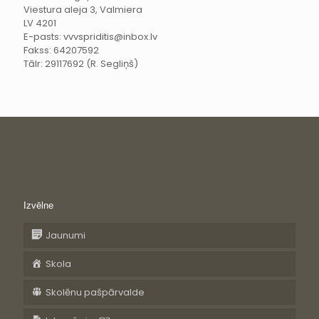
Viestura aleja 3, Valmiera
LV 4201
E-pasts: vvvspriditis@inbox.lv
Fakss: 64207592
Tālr: 29117692 (R. Segliņš)
Izvēlne
Jaunumi
Skola
Skolēnu pašpārvalde