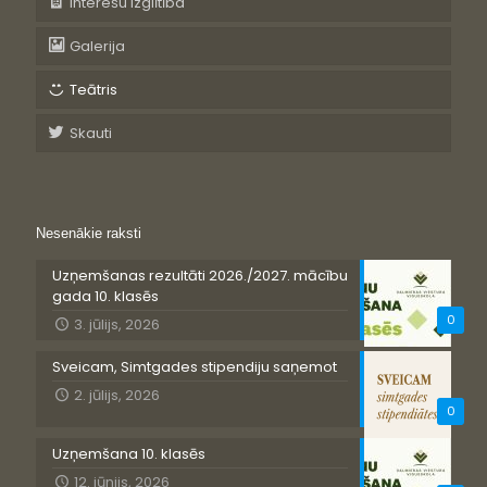
Interešu izglītība
Galerija
Teātris
Skauti
Nesenākie raksti
Uzņemšanas rezultāti 2026./2027. mācību
gada 10. klasēs
0
3. jūlijs, 2026
Sveicam, Simtgades stipendiju saņemot
2. jūlijs, 2026
0
Uzņemšana 10. klasēs
12. jūnijs, 2026