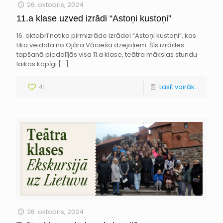
26. oktobris, 2024
11.a klase uzved izrādi “Astoņi kustoņi”
16. oktobrī notika pirmizrāde izrādei “Astoņi kustoņi”, kas
tika veidota no Ojāra Vācieša dzejoļiem. Šīs izrādes
tapšanā piedalījās visa 11.a klase, teātra mākslas stundu
laikos kopīgi
[…]
41
Lasīt vairāk...
26. oktobris, 2024