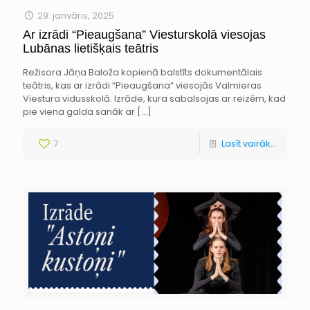
29. janvāris, 2025
Ar izrādi “Pieaugšana” Viesturskolā viesojas
Lubānas lietišķais teātris
Režisora Jāņa Baloža kopienā balstīts dokumentālais
teātris, kas ar izrādi “Pieaugšana” viesojās Valmieras
Viestura vidusskolā. Izrāde, kura sabalsojas ar reizēm, kad
pie viena galda sanāk ar
[…]
7
Lasīt vairāk...