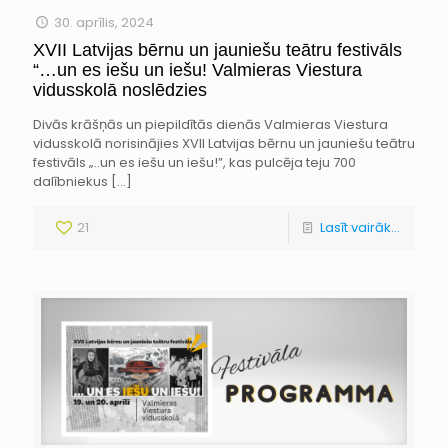
30. aprīlis, 2024
XVII Latvijas bērnu un jauniešu teātru festivāls
“…un es iešu un iešu! Valmieras Viestura
vidusskolā noslēdzies
Divās krāšņās un piepildītās dienās Valmieras Viestura
vidusskolā norisinājies XVII Latvijas bērnu un jauniešu teātru
festivāls „..un es iešu un iešu!”, kas pulcēja teju 700
dalībniekus
[…]
21
Lasīt vairāk...