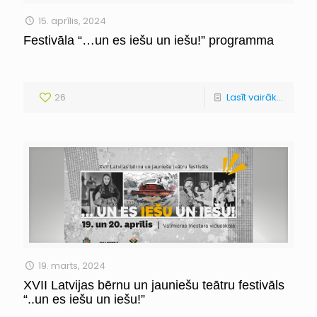
15. aprīlis, 2024
Festivāla “…un es iešu un iešu!” programma
26
Lasīt vairāk...
19. marts, 2024
XVII Latvijas bērnu un jauniešu teātru festivāls
“..un es iešu un iešu!”