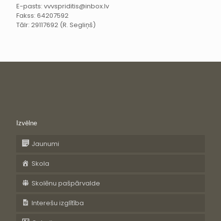
E-pasts: vvvspriditis@inbox.lv
Fakss: 64207592
Tālr: 29117692 (R. Segliņš)
Izvēlne
Jaunumi
Skola
Skolēnu pašpārvalde
Interešu izglītība