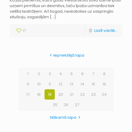
Kā jau pieņemts, katru gadu Viesturskola savā saimē īpaši
uzņem pirmīšus un desmitos, taču īpaša uzmanība tiek
veltīta teatrāļiem. Arī šogad, neskatoties uz saspringto
situāciju, sagaidījām
[…]
17
Lasīt vairāk...
Iepriekšējā lapa
1
2
3
4
5
6
7
8
9
10
11
12
13
14
15
16
17
18
19
20
21
22
23
24
25
26
27
Nākamā lapa