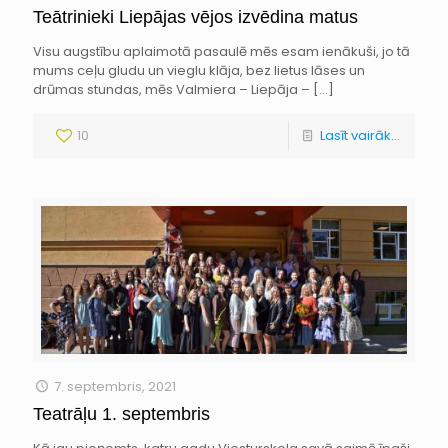
Teātrinieki Liepājas vējos izvēdina matus
Visu augstību aplaimotā pasaulē mēs esam ienākuši, jo tā
mums ceļu gludu un vieglu klāja, bez lietus lāses un
drūmas stundas, mēs Valmiera – Liepāja –
[…]
10
Lasīt vairāk...
7. septembris, 2021
Teatrāļu 1. septembris