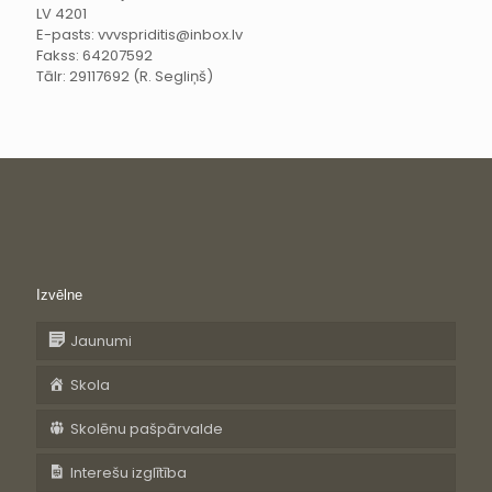
LV 4201
E-pasts: vvvspriditis@inbox.lv
Fakss: 64207592
Tālr: 29117692 (R. Segliņš)
Izvēlne
Jaunumi
Skola
Skolēnu pašpārvalde
Interešu izglītība