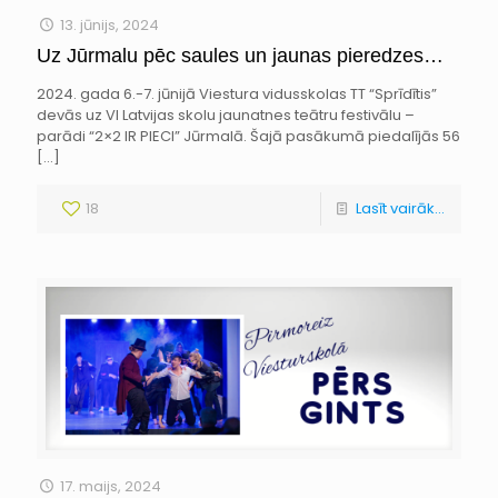
13. jūnijs, 2024
Uz Jūrmalu pēc saules un jaunas pieredzes…
2024. gada 6.-7. jūnijā Viestura vidusskolas TT “Sprīdītis”
devās uz VI Latvijas skolu jaunatnes teātru festivālu –
parādi “2×2 IR PIECI” Jūrmalā. Šajā pasākumā piedalījās 56
[…]
18
Lasīt vairāk...
17. maijs, 2024