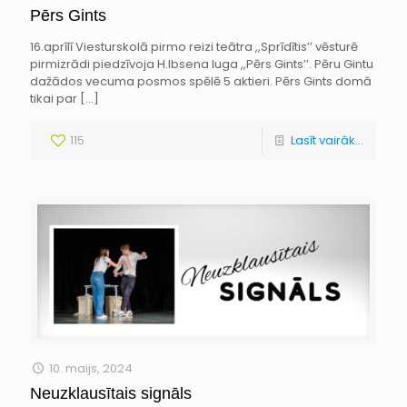
Pērs Gints
16.aprīlī Viesturskolā pirmo reizi teātra ,,Sprīdītis’’ vēsturē
pirmizrādi piedzīvoja H.Ibsena luga ,,Pērs Gints’’. Pēru Gintu
dažādos vecuma posmos spēlē 5 aktieri. Pērs Gints domā
tikai par
[…]
115
Lasīt vairāk...
10. maijs, 2024
Neuzklausītais signāls