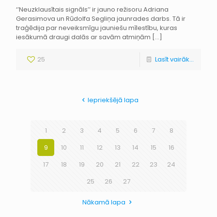
‘’Neuzklausītais signāls’’ ir jauno režisoru Adriana
Gerasimova un Rūdolfa Segliņa jaunrades darbs. Tā ir
traģēdija par neveiksmīgu jauniešu mīlestību, kuras
iesākumā draugi dalās ar savām atmiņām
[…]
25
Lasīt vairāk...
Iepriekšējā lapa
1
2
3
4
5
6
7
8
9
10
11
12
13
14
15
16
17
18
19
20
21
22
23
24
25
26
27
Nākamā lapa