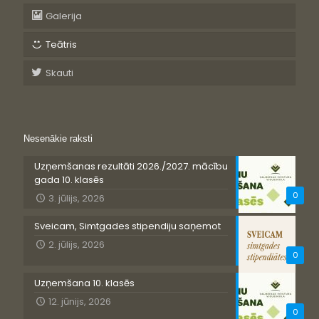
Galerija
Teātris
Skauti
Nesenākie raksti
Uzņemšanas rezultāti 2026./2027. mācību
gada 10. klasēs
0
3. jūlijs, 2026
Sveicam, Simtgades stipendiju saņemot
2. jūlijs, 2026
0
Uzņemšana 10. klasēs
12. jūnijs, 2026
0