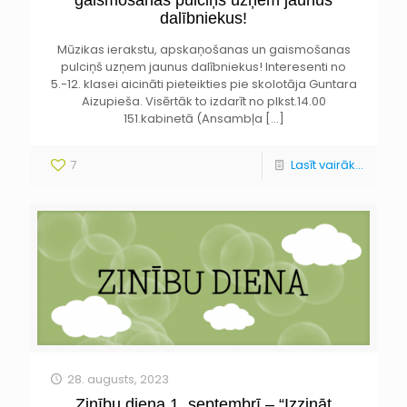
dalībniekus!
Mūzikas ierakstu, apskaņošanas un gaismošanas
pulciņš uzņem jaunus dalībniekus! Interesenti no
5.-12. klasei aicināti pieteikties pie skolotāja Guntara
Aizupieša. Visērtāk to izdarīt no plkst.14.00
151.kabinetā (Ansambļa
[…]
7
Lasīt vairāk...
28. augusts, 2023
Zinību diena 1. septembrī – “Izzināt