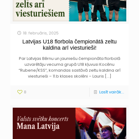
18. februāris, 2025
Latvijas U18 florbola čempionātā zeltu
kaldina arī viesturieši!
Par Latvijas Bērnu un jauniešu čempionāta florbolā
uzvarētāju vecuma grupā U18 kļuvusi Kocēnu
“Rubene/KSS”, komandas sastāvā zeltu kaldina arī
viesturieši – 11.b klases skolēni – Lauris
[…]
8
Lasīt vairāk...