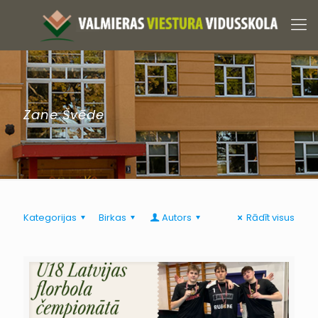
Zane Švēde
Kategorijas
Birkas
Autors
Rādīt visus