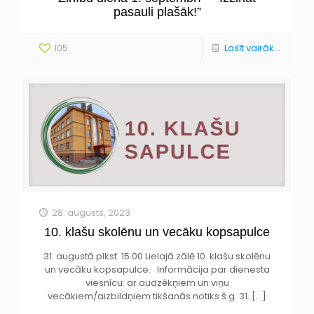
pasauli plašāk!”
105
Lasīt vairāk...
28. augusts, 2023
10. klašu skolēnu un vecāku kopsapulce
31. augustā plkst. 15.00 Lielajā zālē 10. klašu skolēnu
un vecāku kopsapulce. Informācija par dienesta
viesnīcu: ar audzēkņiem un viņu
vecākiem/aizbildņiem tikšanās notiks š.g. 31.
[…]