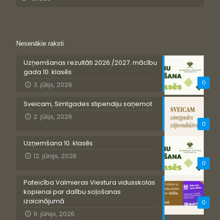
Nesenākie raksti
Uzņemšanas rezultāti 2026./2027. mācību
gada 10. klasēs
0
3. jūlijs, 2026
Sveicam, Simtgades stipendiju saņemot
2. jūlijs, 2026
0
Uzņemšana 10. klasēs
12. jūnijs, 2026
0
Pateicība Valmieras Viestura vidusskolas
kopienai par dalību soļošanas
izaicinājumā
0
9. jūnijs, 2026