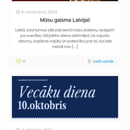
6. novembris, 2024
Mūsu gaisma Latvijai!
Laikā, kad tumsa sāk pārņemt mūsu ikdienu, iedgsim
pa svecītei, Lāčplēša dienu atzīmējot, lai sajustu
siltumu, kopības sajūtu un pateicību par to, ka laiki
nebūt nav
[…]
16
Lasīt vairāk...
4. oktobris, 2024