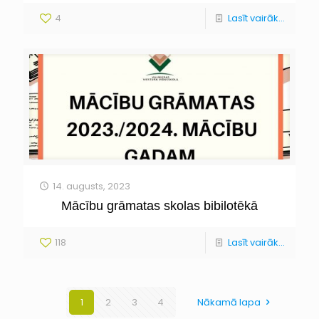
4
Lasīt vairāk...
14. augusts, 2023
Mācību grāmatas skolas bibilotēkā
118
Lasīt vairāk...
1
2
3
4
Nākamā lapa