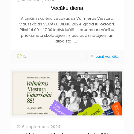
Vecāku diena
Aicinām skolēnu vecākus uz Valmieras Viestura
vidusskolas VECĀKU DIENU 2024. gada 10. oktobrī.
Plkst.14.00 – 17.30 individuālās sarunas ar mācību
priekšmetu skolotājiem, klašu audzinātājiem un
atbalsta
[…]
12
Lasīt vairāk...
6. septembris, 2024