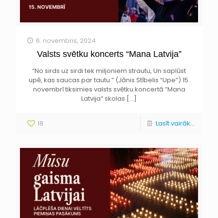
6. novembris, 2024
Valsts svētku koncerts “Mana Latvija”
“No sirds uz sirdi tek miljoniem strautu, Un saplūst
upē, kas saucas par tautu.” (Jānis Stībelis “Upe”) 15.
novembrī tiksimies valsts svētku koncertā “Mana
Latvija” skolas
[…]
18
Lasīt vairāk...