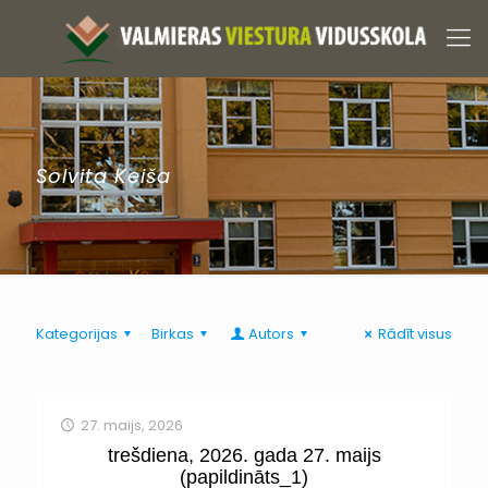
Solvita Keiša
Kategorijas
Birkas
Autors
Rādīt visus
27. maijs, 2026
trešdiena, 2026. gada 27. maijs
(papildināts_1)