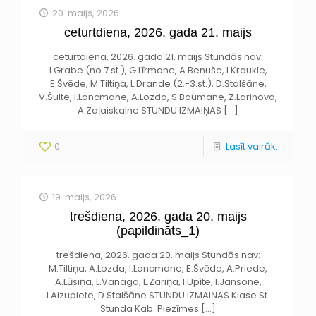
20. maijs, 2026
ceturtdiena, 2026. gada 21. maijs
ceturtdiena, 2026. gada 21. maijs Stundās nav:
I.Grabe (no 7.st.), G.Līrmane, A.Benuše, I.Kraukle,
E.Švēde, M.Tiltiņa, L.Drande (2.-3.st.), D.Stalšāne,
V.Šulte, I.Lancmane, A.Lozda, S.Baumane, Z.Larinova,
A.Zaļaiskalne STUNDU IZMAIŅAS
[…]
0
Lasīt vairāk...
19. maijs, 2026
trešdiena, 2026. gada 20. maijs
(papildināts_1)
trešdiena, 2026. gada 20. maijs Stundās nav:
M.Tiltiņa, A.Lozda, I.Lancmane, E.Švēde, A.Priede,
A.Lūsiņa, L.Vanaga, L.Zariņa, I.Upīte, I.Jansone,
I.Aizupiete, D.Stalšāne STUNDU IZMAIŅAS Klase St.
Stunda Kab. Piezīmes
[…]