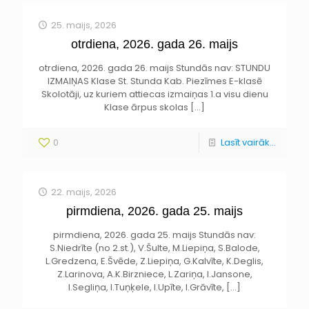
25. maijs, 2026
otrdiena, 2026. gada 26. maijs
otrdiena, 2026. gada 26. maijs Stundās nav: STUNDU
IZMAIŅAS Klase St. Stunda Kab. Piezīmes E-klasē
Skolotāji, uz kuriem attiecas izmaiņas 1.a visu dienu
Klase ārpus skolas
[…]
0
Lasīt vairāk...
22. maijs, 2026
pirmdiena, 2026. gada 25. maijs
pirmdiena, 2026. gada 25. maijs Stundās nav:
S.Niedrīte (no 2.st.), V.Šulte, M.Liepiņa, S.Balode,
L.Gredzena, E.Švēde, Z.Liepiņa, G.Kalvīte, K.Deglis,
Z.Larinova, A.K.Birzniece, L.Zariņa, I.Jansone,
I.Segliņa, I.Tuņķele, I.Upīte, I.Grāvīte,
[…]