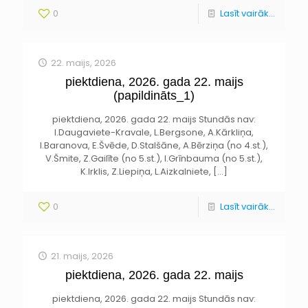
0
Lasīt vairāk...
22. maijs, 2026
piektdiena, 2026. gada 22. maijs
(papildināts_1)
piektdiena, 2026. gada 22. maijs Stundās nav:
I.Daugaviete-Kravale, L.Bergsone, A.Kārkliņa,
I.Baranova, E.Švēde, D.Stalšāne, A.Bērziņa (no 4.st.),
V.Šmite, Z.Gailīte (no 5.st.), I.Grīnbauma (no 5.st.),
K.Irklis, Z.Liepiņa, L.Aizkalniete,
[…]
0
Lasīt vairāk...
21. maijs, 2026
piektdiena, 2026. gada 22. maijs
piektdiena, 2026. gada 22. maijs Stundās nav: