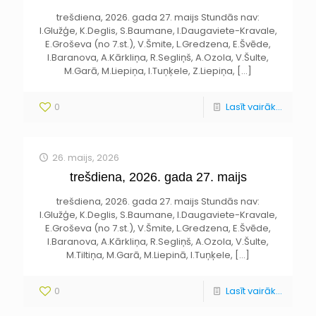
trešdiena, 2026. gada 27. maijs Stundās nav:
I.Glužģe, K.Deglis, S.Baumane, I.Daugaviete-Kravale,
E.Groševa (no 7.st.), V.Šmite, L.Gredzena, E.Švēde,
I.Baranova, A.Kārkliņa, R.Segliņš, A.Ozola, V.Šulte,
M.Garā, M.Liepiņa, I.Tuņķele, Z.Liepiņa,
[…]
0
Lasīt vairāk...
26. maijs, 2026
trešdiena, 2026. gada 27. maijs
trešdiena, 2026. gada 27. maijs Stundās nav:
I.Glužģe, K.Deglis, S.Baumane, I.Daugaviete-Kravale,
E.Groševa (no 7.st.), V.Šmite, L.Gredzena, E.Švēde,
I.Baranova, A.Kārkliņa, R.Segliņš, A.Ozola, V.Šulte,
M.Tiltiņa, M.Garā, M.Liepinā, I.Tuņķele,
[…]
0
Lasīt vairāk...