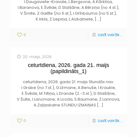
I.Daugaviete-Kravale, L.Bergsone, A.Kārkliņa,
I.Baranova, E.Švēde, D.Stalšāne, A.Bērziņa (no 4.st.),
V.Šmite, Z.Gailīte (no 5.st.), I.Grīnbauma (no 5.st.),
K.Irklis, Z.Liepiņa, L.Aizkalniete,
[…]
0
Lasīt vairāk...
20. maijs, 2026
ceturtdiena, 2026. gada 21. maijs
(papildināts_1)
ceturtdiena, 2026. gada 21. maijs Stundās nav:
I.Grabe (no 7.st.), G.Līrmane, A.Benuše, I.Kraukle,
E.Švēde, M.Tiltiņa, L.Drande (2.-3.st.), D.Stalšāne,
V.Šulte, I.Lancmane, A.Lozda, S.Baumane, Z.Larinova,
A.Zaļaiskalne STUNDU IZMAIŅAS
[…]
0
Lasīt vairāk...