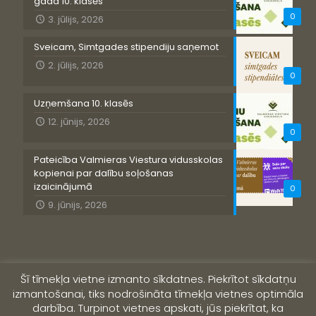
gada 10. klasēs
0
3. jūlijs, 2026
Sveicam, Simtgades stipendiju saņemot
2. jūlijs, 2026
0
Uzņemšana 10. klasēs
12. jūnijs, 2026
0
Pateicība Valmieras Viestura vidusskolas
kopienai par dalību soļošanas
izaicinājumā
0
9. jūnijs, 2026
Šī tīmekļa vietne izmanto sīkdatnes. Piekrītot sīkdatņu
izmantošanai, tiks nodrošināta tīmekļa vietnes optimāla
darbība. Turpinot vietnes apskati, jūs piekrītat, ka