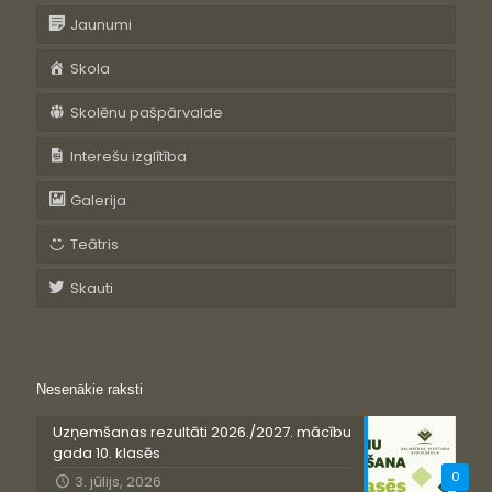
Jaunumi
Skola
Skolēnu pašpārvalde
Interešu izglītība
Galerija
Teātris
Skauti
Nesenākie raksti
Uzņemšanas rezultāti 2026./2027. mācību
gada 10. klasēs
0
3. jūlijs, 2026