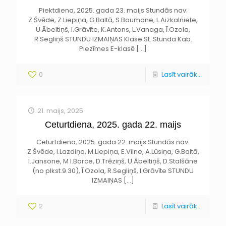
Piektdiena, 2025. gada 23. maijs Stundās nav:
Z.Švēde, Z.Liepiņa, G.Baltā, S.Baumane, L.Aizkalniete,
U.Ābeltiņš, I.Grāvīte, K.Antons, L.Vanaga, Ī.Ozola,
R.Segliņš STUNDU IZMAIŅAS Klase St. Stunda Kab.
Piezīmes E-klasē
[…]
0
Lasīt vairāk...
21. maijs, 2025
Ceturtdiena, 2025. gada 22. maijs
Ceturtdiena, 2025. gada 22. maijs Stundās nav:
Z.Švēde, I.Lazdiņa, M.Liepiņa, E.Vilne, A.Lūsiņa, G.Baltā,
I.Jansone, M I.Barce, D.Trēziņš, U.Ābeltiņš, D.Stalšāne
(no plkst.9.30), Ī.Ozola, R.Segliņš, I.Grāvīte STUNDU
IZMAIŅAS
[…]
2
Lasīt vairāk...