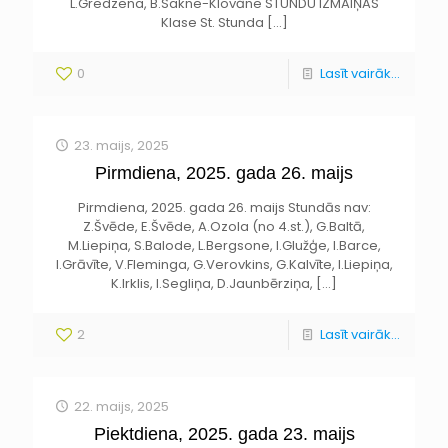
L.Gredzena, B.Sakne-Klovāne STUNDU IZMAIŅAS
Klase St. Stunda
[…]
0
Lasīt vairāk...
23. maijs, 2025
Pirmdiena, 2025. gada 26. maijs
Pirmdiena, 2025. gada 26. maijs Stundās nav:
Z.Švēde, E.Švēde, A.Ozola (no 4.st.), G.Baltā,
M.Liepiņa, S.Balode, L.Bergsone, I.Glužģe, I.Barce,
I.Grāvīte, V.Fleminga, G.Verovkins, G.Kalvīte, I.Liepiņa,
K.Irklis, I.Segliņa, D.Jaunbērziņa,
[…]
2
Lasīt vairāk...
22. maijs, 2025
Piektdiena, 2025. gada 23. maijs