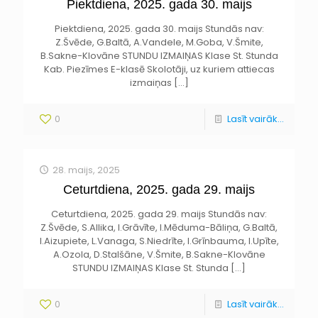
Piektdiena, 2025. gada 30. maijs
Piektdiena, 2025. gada 30. maijs Stundās nav:
Z.Švēde, G.Baltā, A.Vandele, M.Goba, V.Šmite,
B.Sakne-Klovāne STUNDU IZMAIŅAS Klase St. Stunda
Kab. Piezīmes E-klasē Skolotāji, uz kuriem attiecas
izmaiņas
[…]
0
Lasīt vairāk...
28. maijs, 2025
Ceturtdiena, 2025. gada 29. maijs
Ceturtdiena, 2025. gada 29. maijs Stundās nav:
Z.Švēde, S.Allika, I.Grāvīte, I.Mēduma-Bāliņa, G.Baltā,
I.Aizupiete, L.Vanaga, S.Niedrīte, I.Grīnbauma, I.Upīte,
A.Ozola, D.Stalšāne, V.Šmite, B.Sakne-Klovāne
STUNDU IZMAIŅAS Klase St. Stunda
[…]
0
Lasīt vairāk...