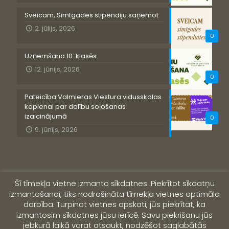
Sveicam, Simtgades stipendiju saņemot
2. jūlijs, 2026
0
Uzņemšana 10. klasēs
12. jūnijs, 2026
0
Pateicība Valmieras Viestura vidusskolas
kopienai par dalību soļošanas
izaicinājumā
0
9. jūnijs, 2026
Šī tīmekļa vietne izmanto sīkdatnes. Piekrītot sīkdatņu
izmantošanai, tiks nodrošināta tīmekļa vietnes optimāla
darbība. Turpinot vietnes apskati, jūs piekrītat, ka
izmantosim sīkdatnes jūsu ierīcē. Savu piekrišanu jūs
jebkurā laikā varat atsaukt, nodzēšot saglabātās
© 2019 Valmieras Viestura vidusskola