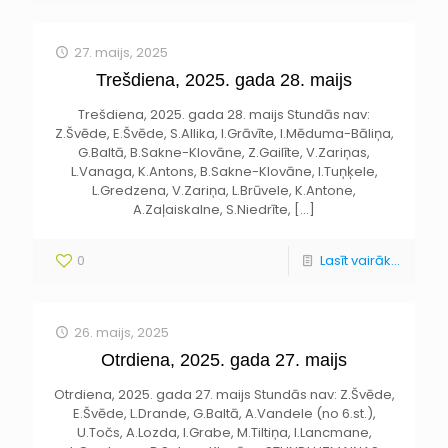
27. maijs, 2025
Trešdiena, 2025. gada 28. maijs
Trešdiena, 2025. gada 28. maijs Stundās nav:
Z.Švēde, E.Švēde, S.Allika, I.Grāvīte, I.Mēduma-Bāliņa,
G.Baltā, B.Sakne-Klovāne, Z.Gailīte, V.Zariņas,
L.Vanaga, K.Antons, B.Sakne-Klovāne, I.Tuņķele,
L.Gredzena, V.Zariņa, L.Brūvele, K.Antone,
A.Zaļaiskalne, S.Niedrīte,
[…]
0
Lasīt vairāk...
26. maijs, 2025
Otrdiena, 2025. gada 27. maijs
Otrdiena, 2025. gada 27. maijs Stundās nav: Z.Švēde,
E.Švēde, L.Drande, G.Baltā, A.Vandele (no 6.st.),
U.Točs, A.Lozda, I.Grabe, M.Tiltiņa, I.Lancmane,