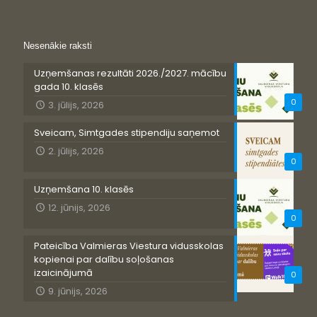
Nesenākie raksti
Uzņemšanas rezultāti 2026./2027. mācību
gada 10. klasēs
0
3. jūlijs, 2026
Sveicam, Simtgades stipendiju saņemot
2. jūlijs, 2026
0
Uzņemšana 10. klasēs
12. jūnijs, 2026
0
Pateicība Valmieras Viestura vidusskolas
kopienai par dalību soļošanas
izaicinājumā
0
9. jūnijs, 2026