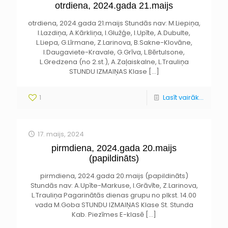
otrdiena, 2024.gada 21.maijs
otrdiena, 2024.gada 21.maijs Stundās nav: M.Liepiņa,
I.Lazdiņa, A.Kārkliņa, I.Glužģe, I.Upīte, A.Dubulte,
L.Liepa, G.Līrmane, Z.Larinova, B.Sakne-Klovāne,
I.Daugaviete-Kravale, G.Grīva, L.Bērtulsone,
L.Gredzena (no 2.st.), A.Zaļaiskalne, L.Trauliņa
STUNDU IZMAIŅAS Klase
[…]
1
Lasīt vairāk...
17. maijs, 2024
pirmdiena, 2024.gada 20.maijs
(papildināts)
pirmdiena, 2024.gada 20.maijs (papildināts)
Stundās nav: A.Upīte-Markuse, I.Grāvīte, Z.Larinova,
L.Trauliņa Pagarinātās dienas grupu no plkst. 14.00
vada M.Goba STUNDU IZMAIŅAS Klase St. Stunda
Kab. Piezīmes E-klasē
[…]