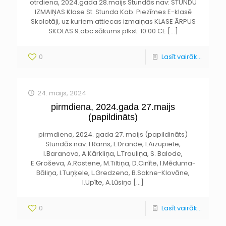
otrdiena, 2024.gada 28.maijs Stundās nav: STUNDU
IZMAIŅAS Klase St. Stunda Kab. Piezīmes E-klasē
Skolotāji, uz kuriem attiecas izmaiņas KLASE ĀRPUS
SKOLAS 9.abc sākums plkst. 10.00 CE
[…]
0
Lasīt vairāk...
24. maijs, 2024
pirmdiena, 2024.gada 27.maijs
(papildināts)
pirmdiena, 2024. gada 27. maijs (papildināts)
Stundās nav: I.Rams, L.Drande, I.Aizupiete,
I.Baranova, A.Kārkliņa, L.Trauliņa, S. Balode,
E.Groševa, A.Rastene, M.Tiltiņa, D.Cinīte, I.Mēduma-
Bāliņa, I.Tuņķele, L.Gredzena, B.Sakne-Klovāne,
I.Upīte, A.Lūsiņa
[…]
0
Lasīt vairāk...