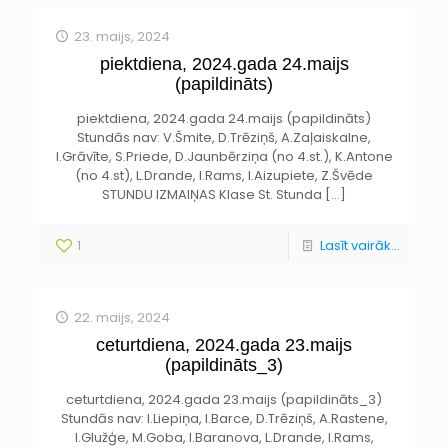
23. maijs, 2024
piektdiena, 2024.gada 24.maijs
(papildināts)
piektdiena, 2024.gada 24.maijs (papildināts)
Stundās nav: V.Šmite, D.Trēziņš, A.Zaļaiskalne,
I.Grāvīte, S.Priede, D.Jaunbērziņa (no 4.st.), K.Antone
(no 4.st), L.Drande, I.Rams, I.Aizupiete, Z.Švēde
STUNDU IZMAIŅAS Klase St. Stunda
[…]
1
Lasīt vairāk...
22. maijs, 2024
ceturtdiena, 2024.gada 23.maijs
(papildināts_3)
ceturtdiena, 2024.gada 23.maijs (papildināts_3)
Stundās nav: I.Liepiņa, I.Barce, D.Trēziņš, A.Rastene,
I.Glužģe, M.Goba, I.Baranova, L.Drande, I.Rams,