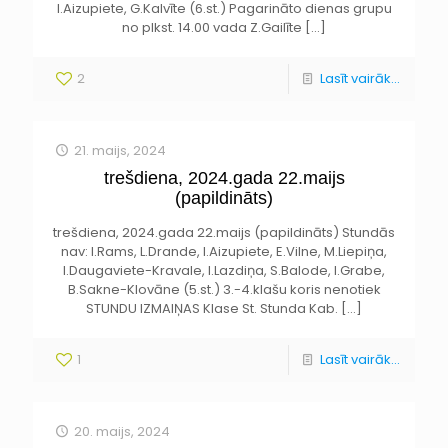
I.Aizupiete, G.Kalvīte (6.st.) Pagarināto dienas grupu
no plkst. 14.00 vada Z.Gailīte
[…]
2
Lasīt vairāk...
21. maijs, 2024
trešdiena, 2024.gada 22.maijs
(papildināts)
trešdiena, 2024.gada 22.maijs (papildināts) Stundās
nav: I.Rams, L.Drande, I.Aizupiete, E.Vilne, M.Liepiņa,
I.Daugaviete-Kravale, I.Lazdiņa, S.Balode, I.Grabe,
B.Sakne-Klovāne (5.st.) 3.-4.klašu koris nenotiek
STUNDU IZMAIŅAS Klase St. Stunda Kab.
[…]
1
Lasīt vairāk...
20. maijs, 2024