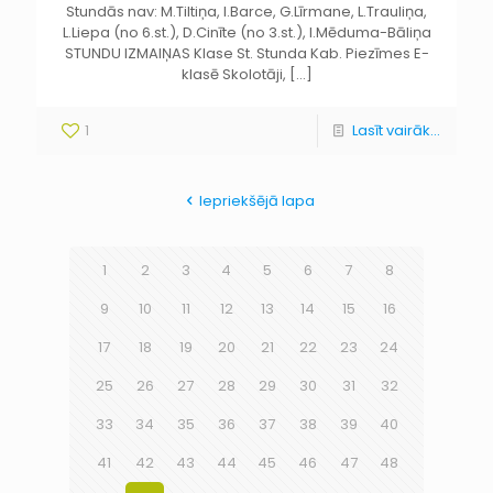
Stundās nav: M.Tiltiņa, I.Barce, G.Līrmane, L.Trauliņa,
L.Liepa (no 6.st.), D.Cinīte (no 3.st.), I.Mēduma-Bāliņa
STUNDU IZMAIŅAS Klase St. Stunda Kab. Piezīmes E-
klasē Skolotāji,
[…]
1
Lasīt vairāk...
Iepriekšējā lapa
1
2
3
4
5
6
7
8
9
10
11
12
13
14
15
16
17
18
19
20
21
22
23
24
25
26
27
28
29
30
31
32
33
34
35
36
37
38
39
40
41
42
43
44
45
46
47
48