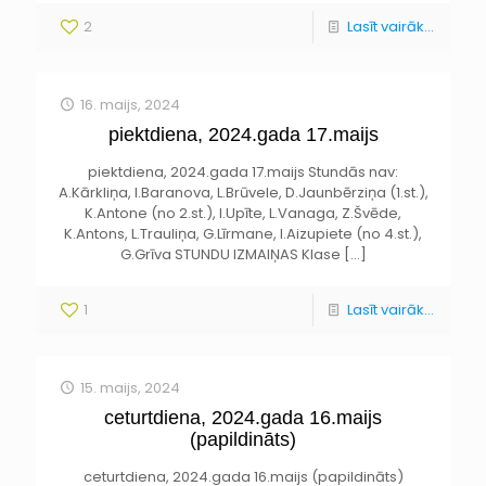
2
Lasīt vairāk...
16. maijs, 2024
piektdiena, 2024.gada 17.maijs
piektdiena, 2024.gada 17.maijs Stundās nav:
A.Kārkliņa, I.Baranova, L.Brūvele, D.Jaunbērziņa (1.st.),
K.Antone (no 2.st.), I.Upīte, L.Vanaga, Z.Švēde,
K.Antons, L.Trauliņa, G.Līrmane, I.Aizupiete (no 4.st.),
G.Grīva STUNDU IZMAIŅAS Klase
[…]
1
Lasīt vairāk...
15. maijs, 2024
ceturtdiena, 2024.gada 16.maijs
(papildināts)
ceturtdiena, 2024.gada 16.maijs (papildināts)