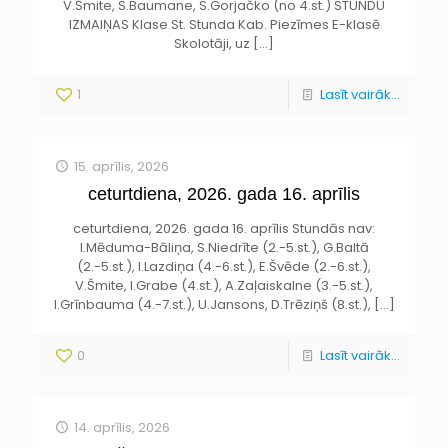
V.Šmite, S.Baumane, S.Gorjačko (no 4.st.) STUNDU
IZMAIŅAS Klase St. Stunda Kab. Piezīmes E-klasē
Skolotāji, uz
[…]
1
Lasīt vairāk...
15. aprīlis, 2026
ceturtdiena, 2026. gada 16. aprīlis
ceturtdiena, 2026. gada 16. aprīlis Stundās nav:
I.Mēduma-Bāliņa, S.Niedrīte (2.-5.st.), G.Baltā
(2.-5.st.), I.Lazdiņa (4.-6.st.), E.Švēde (2.-6.st.),
V.Šmite, I.Grabe (4.st.), A.Zaļaiskalne (3.-5.st.),
I.Grīnbauma (4.-7.st.), U.Jansons, D.Trēziņš (8.st.),
[…]
0
Lasīt vairāk...
14. aprīlis, 2026