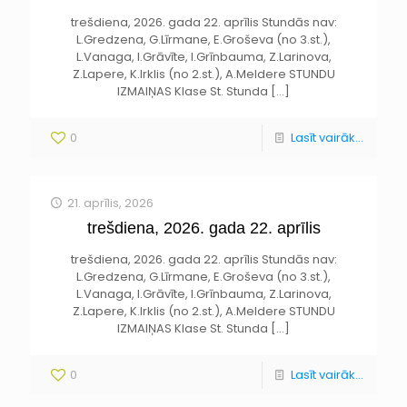
trešdiena, 2026. gada 22. aprīlis Stundās nav:
L.Gredzena, G.Līrmane, E.Groševa (no 3.st.),
L.Vanaga, I.Grāvīte, I.Grīnbauma, Z.Larinova,
Z.Lapere, K.Irklis (no 2.st.), A.Meldere STUNDU
IZMAIŅAS Klase St. Stunda
[…]
0
Lasīt vairāk...
21. aprīlis, 2026
trešdiena, 2026. gada 22. aprīlis
trešdiena, 2026. gada 22. aprīlis Stundās nav:
L.Gredzena, G.Līrmane, E.Groševa (no 3.st.),
L.Vanaga, I.Grāvīte, I.Grīnbauma, Z.Larinova,
Z.Lapere, K.Irklis (no 2.st.), A.Meldere STUNDU
IZMAIŅAS Klase St. Stunda
[…]
0
Lasīt vairāk...