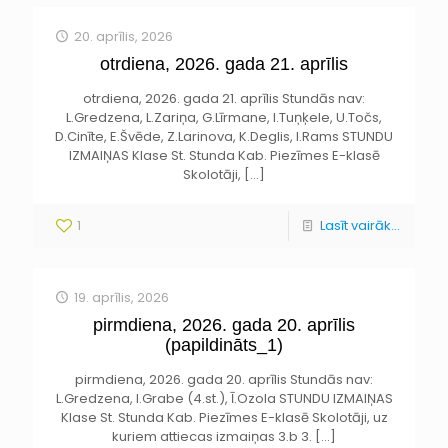
20. aprīlis, 2026
otrdiena, 2026. gada 21. aprīlis
otrdiena, 2026. gada 21. aprīlis Stundās nav:
L.Gredzena, L.Zariņa, G.Līrmane, I.Tuņķele, U.Točs,
D.Cinīte, E.Švēde, Z.Larinova, K.Deglis, I.Rams STUNDU
IZMAIŅAS Klase St. Stunda Kab. Piezīmes E-klasē
Skolotāji,
[…]
1
Lasīt vairāk...
19. aprīlis, 2026
pirmdiena, 2026. gada 20. aprīlis
(papildināts_1)
pirmdiena, 2026. gada 20. aprīlis Stundās nav:
L.Gredzena, I.Grabe (4.st.), Ī.Ozola STUNDU IZMAIŅAS
Klase St. Stunda Kab. Piezīmes E-klasē Skolotāji, uz
kuriem attiecas izmaiņas 3.b 3.
[…]