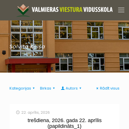
Solvita Keiša
Kategorijas
Birkas
Autors
Rādīt visus
22. aprīlis, 2026
trešdiena, 2026. gada 22. aprīlis
(papildināts_1)