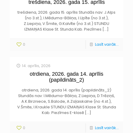
trešdiena, 2026. gada 15. aprīlis
trešdiena, 2026. gada 15. aprīlis Stundās nav: J.Alps
(no 3.st.), I.Mēduma-Bāliņa, I.Upīte (no 3.st.),
Z.Liepiņa, V.Šmite, G.Kalvīte (no 3.st.) STUNDU
IZMAIŅAS Klase St. Stunda Kab. Piezīmes
[…]
0
Lasīt vairāk...
14. aprīlis, 2026
otrdiena, 2026. gada 14. aprīlis
(papildināts_2)
otrdiena, 2026. gada 14. aprīlis (papildināts_2)
Stundās nav: I.Mēduma-Bāliņa, Z.Liepiņa, D.Trēziņš,
A.K.Birzniece, S.Balode, A.Zaļaiskalne (no 4.st.),
V.Šmite, I.Kraukle STUNDU IZMAIŅAS Klase St. Stunda
Kab. Piezīmes E-klasē
[…]
0
Lasīt vairāk...