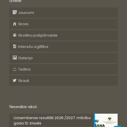
Izvēlne
Jaunumi
Skola
Skolēnu pašpārvalde
Interešu izglītība
Galerija
Teātris
Skauti
Nesenākie raksti
Uzņemšanas rezultāti 2026./2027. mācību
gada 10. klasēs