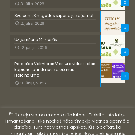
0
3. jūlijs, 2026
Sveicam, Simtgades stipendiju saņemot
2. jūlijs, 2026
0
Uzņemšana 10. klasēs
12. jūnijs, 2026
0
Pateicība Valmieras Viestura vidusskolas
kopienai par dalību soļošanas
izaicinājumā
0
9. jūnijs, 2026
Šī tīmekļa vietne izmanto sīkdatnes. Piekrītot sīkdatņu
izmantošanai, tiks nodrošināta tīmekļa vietnes optimāla
darbība. Turpinot vietnes apskati, jūs piekrītat, ka
izmantosim sīkdatnes jūsu ierīcē. Savu piekrišanu jūs