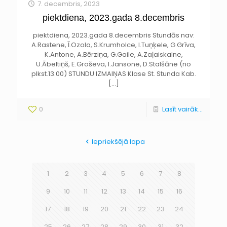
7. decembris, 2023
piektdiena, 2023.gada 8.decembris
piektdiena, 2023.gada 8.decembris Stundās nav:
A.Rastene, Ī.Ozola, S.Krumholce, I.Tuņķele, G.Grīva,
K.Antone, A.Bērziņa, G.Gaile, A.Zaļaiskalne,
U.Ābeltiņš, E.Groševa, I.Jansone, D.Stalšāne (no
plkst.13.00) STUNDU IZMAIŅAS Klase St. Stunda Kab.
[…]
0
Lasīt vairāk...
Iepriekšējā lapa
1
2
3
4
5
6
7
8
9
10
11
12
13
14
15
16
17
18
19
20
21
22
23
24
25
26
27
28
29
30
31
32