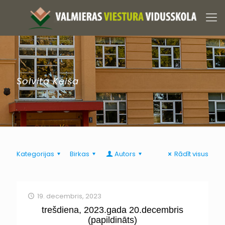
Solvita Keiša
Kategorijas
Birkas
Autors
Rādīt visus
19. decembris, 2023
trešdiena, 2023.gada 20.decembris
(papildināts)