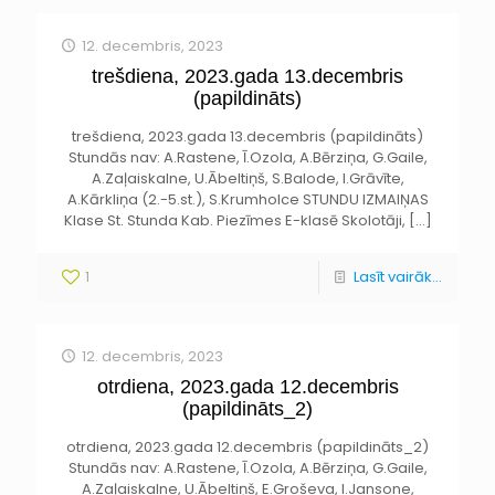
12. decembris, 2023
trešdiena, 2023.gada 13.decembris
(papildināts)
trešdiena, 2023.gada 13.decembris (papildināts)
Stundās nav: A.Rastene, Ī.Ozola, A.Bērziņa, G.Gaile,
A.Zaļaiskalne, U.Ābeltiņš, S.Balode, I.Grāvīte,
A.Kārkliņa (2.-5.st.), S.Krumholce STUNDU IZMAIŅAS
Klase St. Stunda Kab. Piezīmes E-klasē Skolotāji,
[…]
1
Lasīt vairāk...
12. decembris, 2023
otrdiena, 2023.gada 12.decembris
(papildināts_2)
otrdiena, 2023.gada 12.decembris (papildināts_2)
Stundās nav: A.Rastene, Ī.Ozola, A.Bērziņa, G.Gaile,
A.Zaļaiskalne, U.Ābeltiņš, E.Groševa, I.Jansone,