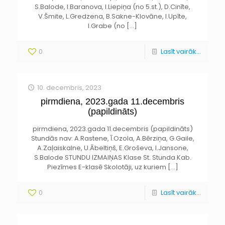
S.Balode, I.Baranova, I.Liepiņa (no 5.st.), D.Cinīte,
V.Šmite, L.Gredzena, B.Sakne-Klovāne, I.Upīte,
I.Grabe (no
[…]
0
Lasīt vairāk...
10. decembris, 2023
pirmdiena, 2023.gada 11.decembris
(papildināts)
pirmdiena, 2023.gada 11.decembris (papildināts)
Stundās nav: A.Rastene, Ī.Ozola, A.Bērziņa, G.Gaile,
A.Zaļaiskalne, U.Ābeltiņš, E.Groševa, I.Jansone,
S.Balode STUNDU IZMAIŅAS Klase St. Stunda Kab.
Piezīmes E-klasē Skolotāji, uz kuriem
[…]
0
Lasīt vairāk...