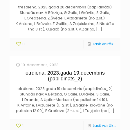
trešdiena, 2023.gada 20.decembris (papildināts)
Stundās nav: A.Bērziņa, G.Gaile, I.Grāvīte, S.Gaile,
L.Gredzena, Z.Švēde, L.Aizkalniete (no 2.st.),
K.Antone, L.Brūvele, Z.Gailīte, A.Zaļaiskalne, S.Niedrīte
(no 3.st.), G.Baltā (no 3.st.), V.Zariņa,
[…]
0
Lasīt vairāk...
19. decembris, 2023
otrdiena, 2023.gada 19.decembris
(papildināts_2)
otrdiena, 2023.gada 19.decembris (papildināts_2)
Stundās nav: A.Bērziņa, G.Gaile, I.Grāvīte, S.Gaile,
L.Drande, A.Upīte-Markuse (no pulksten 14.10),
K.Antone, I.Aizupiete (1.-2.st.), B.Sakne-Klovāne (no
pulksten 12.00), E.Groševa (2.-4.st.), I.Tuņķele (no
[…]
1
Lasīt vairāk...