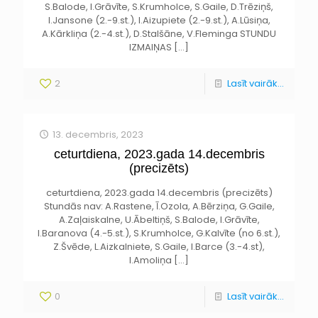
S.Balode, I.Grāvīte, S.Krumholce, S.Gaile, D.Trēziņš,
I.Jansone (2.-9.st.), I.Aizupiete (2.-9.st.), A.Lūsiņa,
A.Kārkliņa (2.-4.st.), D.Stalšāne, V.Fleminga STUNDU
IZMAIŅAS
[…]
2
Lasīt vairāk...
13. decembris, 2023
ceturtdiena, 2023.gada 14.decembris
(precizēts)
ceturtdiena, 2023.gada 14.decembris (precizēts)
Stundās nav: A.Rastene, Ī.Ozola, A.Bērziņa, G.Gaile,
A.Zaļaiskalne, U.Ābeltiņš, S.Balode, I.Grāvīte,
I.Baranova (4.-5.st.), S.Krumholce, G.Kalvīte (no 6.st.),
Z.Švēde, L.Aizkalniete, S.Gaile, I.Barce (3.-4.st),
I.Amoliņa
[…]
0
Lasīt vairāk...