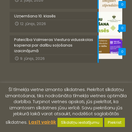
2. jūlijs, 2026
0
Uzņemšana 10. klasēs
12. jūnijs, 2026
0
Pateicība Valmieras Viestura vidusskolas
kopienai par dalību soļošanas
izaicinājumā
0
9. jūnijs, 2026
Šī tīmekļa vietne izmanto sīkdatnes. Piekrītot sīkdatņu
izmantošanai, tiks nodrošināta tīmekļa vietnes optimāla
darbība. Turpinot vietnes apskati, jūs piekrītat, ka
izmantosim sīkdatnes jūsu ierīcē. Savu piekrišanu jūs
jebkurā laikā varat atsaukt, nodzēšot saglabātās
© 2019 Valmieras Viestura vidusskola
sīkdatnes.
Lasīt vairāk
Sīkdatņu iestatījumu
Piekrist