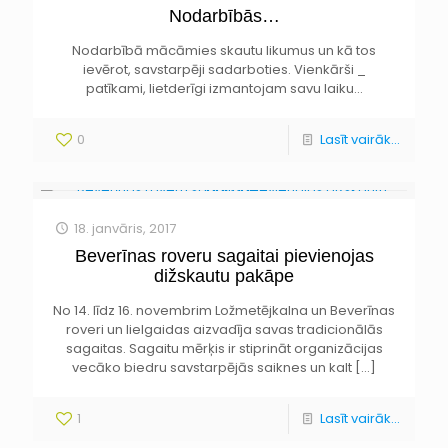
Nodarbībās…
Nodarbībā mācāmies skautu likumus un kā tos
ievērot, savstarpēji sadarboties. Vienkārši _
patīkami, lietderīgi izmantojam savu laiku…
0
Lasīt vairāk...
18. janvāris, 2017
Beverīnas roveru sagaitai pievienojas
dižskautu pakāpe
No 14. līdz 16. novembrim Ložmetējkalna un Beverīnas
roveri un lielgaidas aizvadīja savas tradicionālās
sagaitas. Sagaitu mērķis ir stiprināt organizācijas
vecāko biedru savstarpējās saiknes un kalt
[…]
1
Lasīt vairāk...