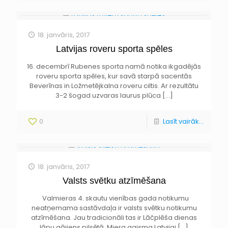
18. janvāris, 2017
Latvijas roveru sporta spēles
16. decembrī Rubenes sporta namā notika ikgadējās
roveru sporta spēles, kur savā starpā sacentās
Beverīnas in Ložmetējkalna roveru ciltis. Ar rezultātu
3-2 šogad uzvaras laurus plūca
[…]
0
Lasīt vairāk...
18. janvāris, 2017
Valsts svētku atzīmēšana
Valmieras 4. skautu vienības gada notikumu
neatņemama sastāvdaļa ir valsts svētku notikumu
atzīmēšana. Jau tradicionāli tas ir Lāčplēša dienas
lāpu gājiens pilsētā, Miera gaisma Latvijai
[…]