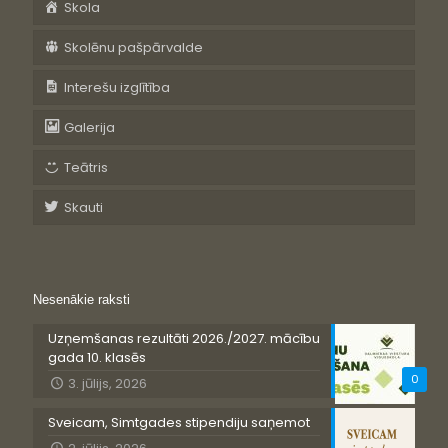
Skola
Skolēnu pašpārvalde
Interešu izglītība
Galerija
Teātris
Skauti
Nesenākie raksti
Uzņemšanas rezultāti 2026./2027. mācību
gada 10. klasēs
0
3. jūlijs, 2026
Sveicam, Simtgades stipendiju saņemot