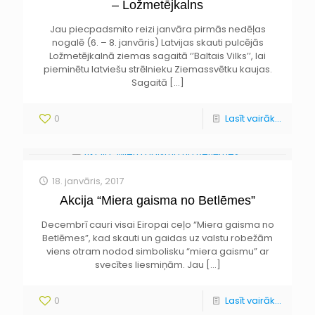
– Ložmetējkalns
Jau piecpadsmito reizi janvāra pirmās nedēļas
nogalē (6. – 8. janvāris) Latvijas skauti pulcējās
Ložmetējkalnā ziemas sagaitā ‘’Baltais Vilks’’, lai
pieminētu latviešu strēlnieku Ziemassvētku kaujas.
Sagaitā
[…]
0
Lasīt vairāk...
18. janvāris, 2017
Akcija “Miera gaisma no Betlēmes”
Decembrī cauri visai Eiropai ceļo “Miera gaisma no
Betlēmes”, kad skauti un gaidas uz valstu robežām
viens otram nodod simbolisku “miera gaismu” ar
svecītes liesmiņām. Jau
[…]
0
Lasīt vairāk...