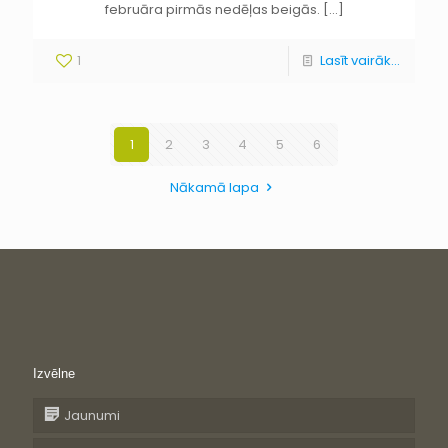
februāra pirmās nedēļas beigās.
[…]
1
Lasīt vairāk...
1
2
3
4
5
6
Nākamā lapa
Izvēlne
Jaunumi