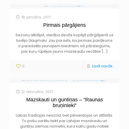
18. janvāris, 2017
Pirmais pārgājiens
Sezonu atklājot, vienība devās kopējā pārgājienā uz
tuvējo Gaujmalu. Jau parasts, ka pirmais pasākums
ir paredzēts jaunajiem biedriem, kā pārsteigums,
par kuru rūpējas jauno mazskautu vecākie
[…]
0
Lasīt vairāk...
12. februāris, 2017
Mazskauti un guntiņas – “Raunas
bruņinieki”
Labas tradīcijas neizzūd, bet pilnveidojas un attīstās.
To pašu varētu teikt par Latvijas mazskautu un
guntiņu ziemas nometni, kura katru gadu notiek