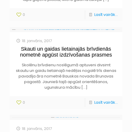
0
Lasīt vairāk...
18. janvāris, 2017
Skauti un gaidas lietainajās brīvdienās
nometnē apgūst izdzīvošanas prasmes
Skolēnu brīvdienu noslēgumā aptuveni divsimt
skautu un gaidu lietainajā nedēļas nogalē trīs dienas
pavadīja āra nometnē Bauskas novada Brunavas
pagastā. Jaunieši tajā apgūst orientēšanos,
ugunskura mācību
[…]
0
Lasīt vairāk...
18. janvāris, 2017