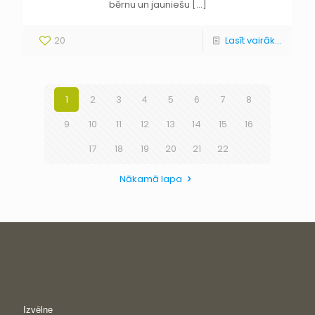
bērnu un jauniešu
[…]
20
Lasīt vairāk...
1
2
3
4
5
6
7
8
9
10
11
12
13
14
15
16
17
18
19
20
21
22
Nākamā lapa
Izvēlne