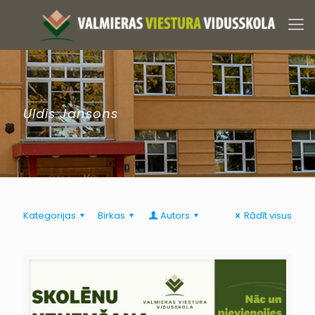
Uldis Jansons
Kategorijas
Birkas
Autors
Rādīt visus