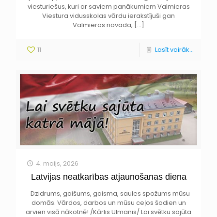
viesturiešus, kuri ar saviem panākumiem Valmieras
Viestura vidusskolas vārdu ierakstījuši gan
Valmieras novada,
[…]
11
Lasīt vairāk...
4. maijs, 2026
Latvijas neatkarības atjaunošanas diena
Dzidrums, gaišums, gaisma, saules spožums mūsu
domās. Vārdos, darbos un mūsu ceļos šodien un
arvien visā nākotnē! /Kārlis Ulmanis/ Lai svētku sajūta