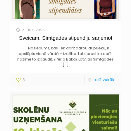
2. jūlijs, 2026
Sveicam, Simtgades stipendiju saņemot
Noslēpums, kas liek darīt darbu ar prieku, ir
apslēpts vienā vārdā – izcilība. Labi prast ko darīt,
nozīmē to izbaudīt. /Pērla Baka/ Latvijas Simtgades
[…]
3
Lasīt vairāk...