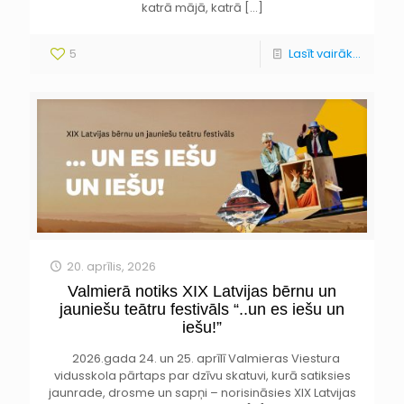
katrā mājā, katrā
[…]
5
Lasīt vairāk...
20. aprīlis, 2026
Valmierā notiks XIX Latvijas bērnu un
jauniešu teātru festivāls “..un es iešu un
iešu!”
2026.gada 24. un 25. aprīlī Valmieras Viestura
vidusskola pārtaps par dzīvu skatuvi, kurā satiksies
jaunrade, drosme un sapņi – norisināsies XIX Latvijas