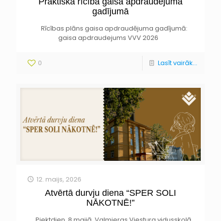
Praktiskā rīcība gaisa apdraudējuma
gadījumā
Rīcības plāns gaisa apdraudējuma gadījumā:
gaisa apdraudejums VVV 2026
0
Lasīt vairāk...
12. maijs, 2026
Atvērtā durvju diena “SPER SOLI
NĀKOTNĒ!”
Piektdien, 8.maijā, Valmieras Viestura vidusskolā