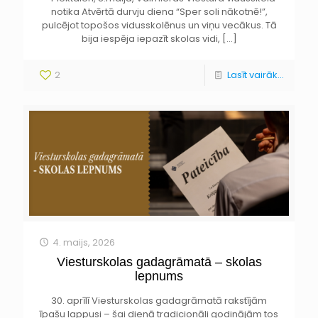
notika Atvērtā durvju diena “Sper soli nākotnē!”,
pulcējot topošos vidusskolēnus un viņu vecākus. Tā
bija iespēja iepazīt skolas vidi,
[…]
2
Lasīt vairāk...
4. maijs, 2026
Viesturskolas gadagrāmatā – skolas
lepnums
30. aprīlī Viesturskolas gadagrāmatā rakstījām
īpašu lappusi – šai dienā tradicionāli godinājām tos