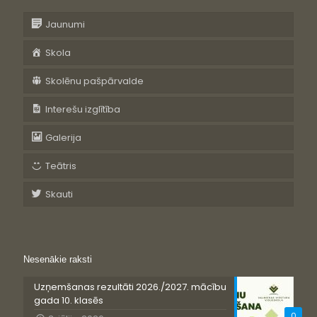
Jaunumi
Skola
Skolēnu pašpārvalde
Interešu izglītība
Galerija
Teātris
Skauti
Nesenākie raksti
Uzņemšanas rezultāti 2026./2027. mācību
gada 10. klasēs
0