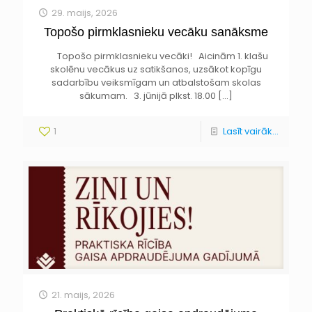
29. maijs, 2026
Topošo pirmklasnieku vecāku sanāksme
Topošo pirmklasnieku vecāki! Aicinām 1. klašu
skolēnu vecākus uz satikšanos, uzsākot kopīgu
sadarbību veiksmīgam un atbalstošam skolas
sākumam. 3. jūnijā plkst. 18.00
[…]
1
Lasīt vairāk...
21. maijs, 2026