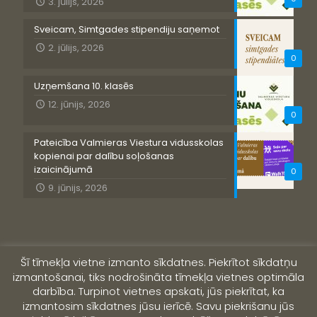
3. jūlijs, 2026
Sveicam, Simtgades stipendiju saņemot
2. jūlijs, 2026
0
Uzņemšana 10. klasēs
12. jūnijs, 2026
0
Pateicība Valmieras Viestura vidusskolas
kopienai par dalību soļošanas
izaicinājumā
0
9. jūnijs, 2026
Šī tīmekļa vietne izmanto sīkdatnes. Piekrītot sīkdatņu
izmantošanai, tiks nodrošināta tīmekļa vietnes optimāla
darbība. Turpinot vietnes apskati, jūs piekrītat, ka
izmantosim sīkdatnes jūsu ierīcē. Savu piekrišanu jūs