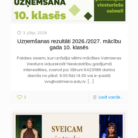
3. jūlijs, 2026
Uzņemšanas rezultāti 2026./2027. mācību
gada 10. klasēs
Paldies visiem, kuri izrādīja vēlmi mācīties Valmieras
Viestura vidusskolā! Neskaidrību gadījumā
interesēties, zvanot pa tālruni 64231186 darba
dienās no plkst. 9.00 līdz 14.00 vai e-pastā
vvv@valmiera.edu.lv.
[…]
3
Lasīt vairāk...