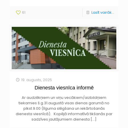
61
Lasīt vairāk...
19. augusts, 2025
Dienesta viesnīca informē
Ar audzēkņiem un viņu vecākiem/aizbildņiem
tiekamies š.g.31.augustā visas dienas garumā no
plkst.9.00 (līguma slēgšana un iekārtošanās
dienesta viesnīcā). Kopējā informatīvā tikšanās par
sadzīves jautājumiem dienesta
[…]