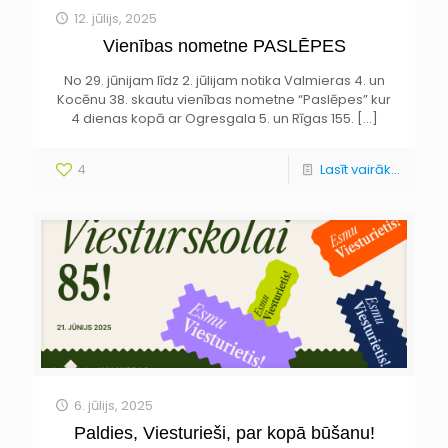
12. jūlijs, 2025
Vienības nometne PASLĒPES
No 29. jūnijam līdz 2. jūlijam notika Valmieras 4. un
Kocēnu 38. skautu vienības nometne “Paslēpes” kur
4 dienas kopā ar Ogresgala 5. un Rīgas 155.
[…]
4
Lasīt vairāk...
6. jūlijs, 2025
Paldies, Viesturieši, par kopā būšanu!