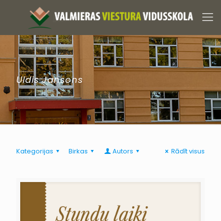
Uldis Jansons
Kategorijas
Birkas
Autors
Rādīt visus