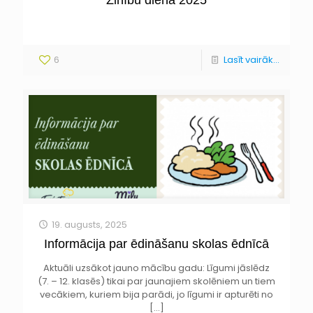
Zinību diena 2025
6
Lasīt vairāk...
19. augusts, 2025
Informācija par ēdināšanu skolas ēdnīcā
Aktuāli uzsākot jauno mācību gadu: Līgumi jāslēdz
(7. – 12. klasēs) tikai par jaunajiem skolēniem un tiem
vecākiem, kuriem bija parādi, jo līgumi ir apturēti no
[…]