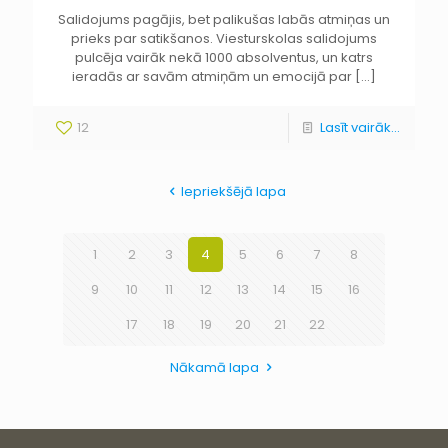
Salidojums pagājis, bet palikušas labās atmiņas un
prieks par satikšanos. Viesturskolas salidojums
pulcēja vairāk nekā 1000 absolventus, un katrs
ieradās ar savām atmiņām un emocijā par
[…]
12
Lasīt vairāk...
Iepriekšējā lapa
1
2
3
4
5
6
7
8
9
10
11
12
13
14
15
16
17
18
19
20
21
22
Nākamā lapa