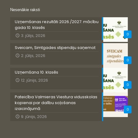
Nesenākie raksti
Uzņemšanas rezultāti 2026./2027. mācību
gada 10. klasēs
0
3. jūlijs, 2026
Sveicam, Simtgades stipendiju saņemot
2. jūlijs, 2026
0
Uzņemšana 10. klasēs
12. jūnijs, 2026
0
Pateicība Valmieras Viestura vidusskolas
kopienai par dalību soļošanas
izaicinājumā
0
9. jūnijs, 2026