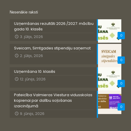
Nesenākie raksti
Uzņemšanas rezultāti 2026./2027. mācību
gada 10. klasēs
0
3. jūlijs, 2026
Sveicam, Simtgades stipendiju saņemot
2. jūlijs, 2026
0
Uzņemšana 10. klasēs
12. jūnijs, 2026
0
Pateicība Valmieras Viestura vidusskolas
kopienai par dalību soļošanas
izaicinājumā
0
9. jūnijs, 2026