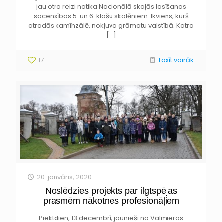
jau otro reizi notika Nacionālā skaļās lasīšanas
sacensības 5. un 6. klašu skolēniem. Ikviens, kurš
atradās kamīnzālē, nokļuva grāmatu valstībā. Katra
[…]
17
Lasīt vairāk...
20. janvāris, 2020
Noslēdzies projekts par ilgtspējas
prasmēm nākotnes profesionāļiem
Piektdien, 13.decembrī, jaunieši no Valmieras