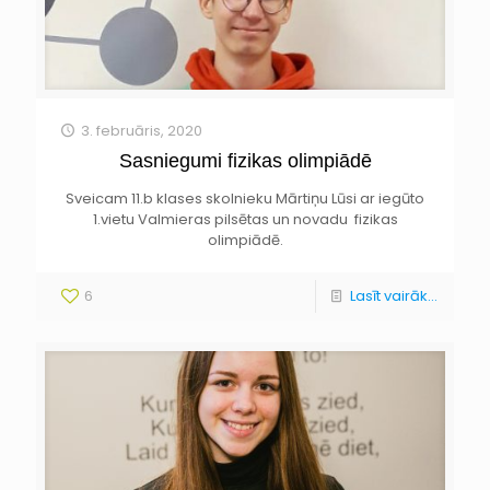
3. februāris, 2020
Sasniegumi fizikas olimpiādē
Sveicam 11.b klases skolnieku Mārtiņu Lūsi ar iegūto
1.vietu Valmieras pilsētas un novadu fizikas
olimpiādē.
6
Lasīt vairāk...