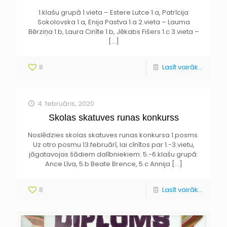
1.klašu grupā 1.vieta – Estere Lutce 1.a, Patrīcija
Sokolovska 1.a, Enija Pastva 1.a 2.vieta – Lauma
Bērziņa 1.b, Laura Cinīte 1.b, Jēkabs Fišers 1.c 3.vieta –
[…]
8
Lasīt vairāk...
4. februāris, 2020
Skolas skatuves runas konkurss
Noslēdzies skolas skatuves runas konkursa 1.posms.
Uz otro posmu 13.februārī, lai cīnītos par 1.-3.vietu,
jāgatavojas šādiem dalībniekiem: 5.-6.klašu grupā:
Ance Līva, 5.b Beate Brence, 5.c Annija
[…]
8
Lasīt vairāk...