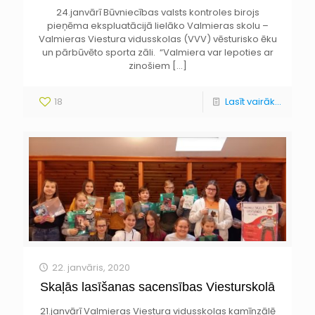
24.janvārī Būvniecības valsts kontroles birojs
pieņēma ekspluatācijā lielāko Valmieras skolu –
Valmieras Viestura vidusskolas (VVV) vēsturisko ēku
un pārbūvēto sporta zāli. “Valmiera var lepoties ar
zinošiem
[…]
18
Lasīt vairāk...
22. janvāris, 2020
Skaļās lasīšanas sacensības Viesturskolā
21.janvārī Valmieras Viestura vidusskolas kamīnzālē