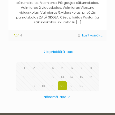
sākumskolas, Valmieras Pārgaujas sākumskolas,
Valmieras 2.vidusskolas, Valmieras Viestura
vidusskolas, Valmieras 5.vidusskolas, privātās
pamatskolas ZAĻĀ SKOLA, Cēsu pilsētas Pastariņa
sākumskolas un Limbažu
[…]
4
Lasīt vairāk...
Iepriekšējā lapa
1
2
3
4
5
6
7
8
9
10
11
12
13
14
15
16
17
18
19
20
21
22
Nākamā lapa