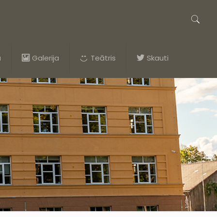
a
Galerija
Teātris
Skauti