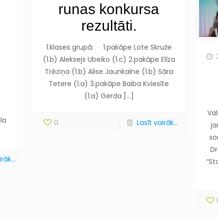
runas konkursa
rezultāti.
1.klases grupā: 1.pakāpe Lote Skruže
(1.b) Aleksejs Ubeiko (1.c) 2.pakāpe Elīza
Trēziņa (1.b) Alise Jaunkalne (1.b) Sāra
Tetere (1.a) 3.pakāpe Baiba Kviesīte
(1.a) Gerda
[…]
Val
la
0
Lasīt vairāk...
ja
so
Dr
rāk...
“St