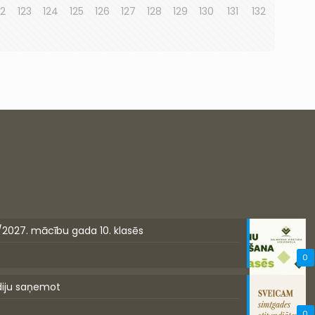
22
123
124
125
126
127
128
129
130
131
132
/2027. mācību gada 10. klasēs
0
diju saņemot
0