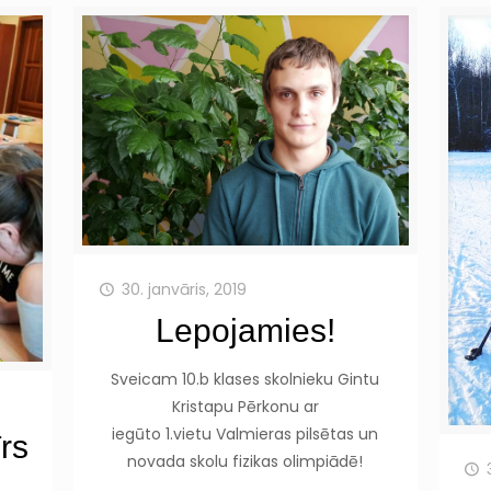
30. janvāris, 2019
Lepojamies!
Sveicam 10.b klases skolnieku Gintu
Kristapu Pērkonu ar
iegūto 1.vietu Valmieras pilsētas un
īrs
novada skolu fizikas olimpiādē!