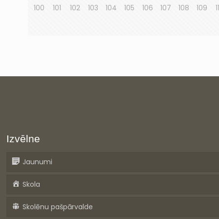
100
101
102
103
104
105
106
107
108
109
1
Izvēlne
Jaunumi
Skola
Skolēnu pašpārvalde