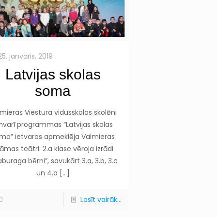
25. janvāris, 2019
Latvijas skolas
soma
mieras Viestura vidusskolas skolēni
nvarī programmas “Latvijas skolas
ma” ietvaros apmeklēja Valmieras
āmas teātri. 2.a klase vēroja izrādi
aburaga bērni”, savukārt 3.a, 3.b, 3.c
un 4.a
[…]
0
Lasīt vairāk...