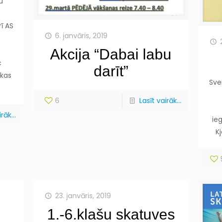
u
ī AS
6. janvāris, 2019
s
Akcija “Dabai labu
c
darīt”
akas
Sve
6
Lasīt vairāk...
rāk...
ie
K
23. janvāris, 2019
1.-6.klašu skatuves