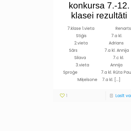
konkursa 7.-12.
klasei rezultāti
7.klase 1.vieta Renarts
Stiģis 7.a kl.
2.vieta Adrians
Sārs 7.a kl. Annija
Silava 7.c kl.
3.vieta Annija
Sproģe 7.a kl. Rūta Pau
Miķelsone 7.a kl.
[…]
1
Lasīt vai