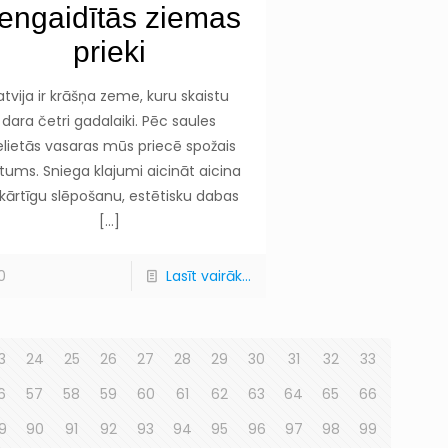
engaidītās ziemas
prieki
atvija ir krāšņa zeme, kuru skaistu
dara četri gadalaiki. Pēc saules
elietās vasaras mūs priecē spožais
tums. Sniega klajumi aicināt aicina
 kārtīgu slēpošanu, estētisku dabas
[…]
0
Lasīt vairāk...
3
24
25
26
27
28
29
30
31
32
33
6
57
58
59
60
61
62
63
64
65
66
9
90
91
92
93
94
95
96
97
98
99