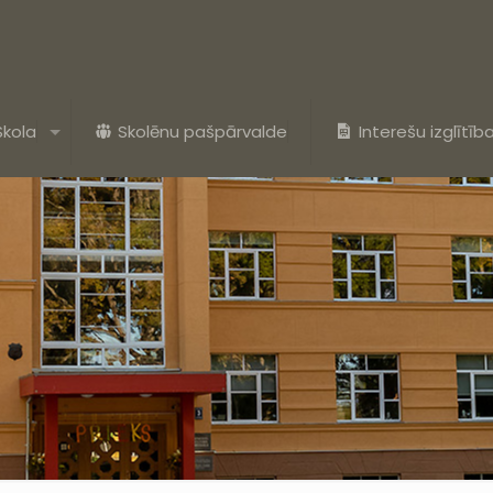
Skola
Skolēnu pašpārvalde
Interešu izglītīb