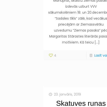
Manuprāt, skaistu ziemas pasak
izdevās uzburt VVV
sākumskolēniem 18. un 20.decembr
“Sadales tīkls” zālē, kad vecāku
priecējām ar Ziemassvētku
uzvedumu “Ziemas pasaka” pē
Margaritas Stārastes literārās pas
motīviem. Kā teicu
[…]
4
Lasīt vai
23. janvāris, 2019
Skatuves runas