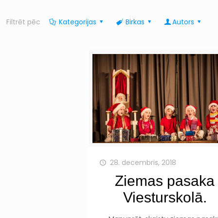
Filtrēt pēc
Kategorijas
Birkas
Autors
28. decembris, 2018
Ziemas pasaka
Viesturskolā.