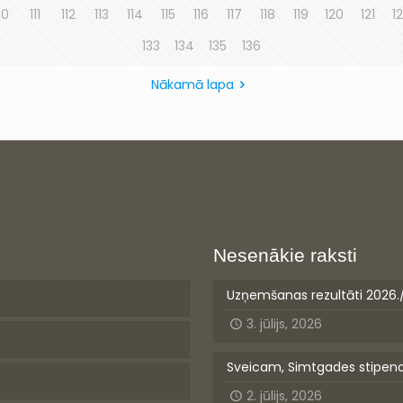
10
111
112
113
114
115
116
117
118
119
120
121
1
133
134
135
136
Nākamā lapa
Nesenākie raksti
Uzņemšanas rezultāti 2026.
3. jūlijs, 2026
Sveicam, Simtgades stipen
2. jūlijs, 2026