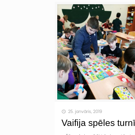
25. janvāris, 2019
Vaifija spēles turn