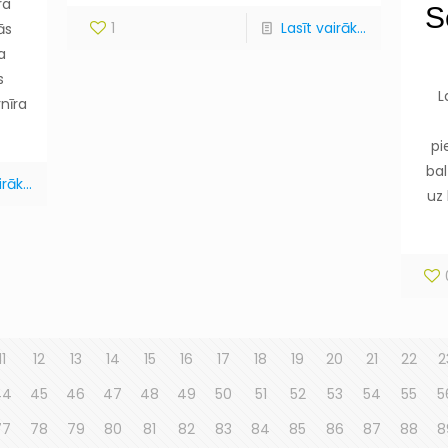
ra
S
1
Lasīt vairāk...
ās
a
s
L
rnīra
pi
bal
rāk...
uz
11
12
13
14
15
16
17
18
19
20
21
22
2
44
45
46
47
48
49
50
51
52
53
54
55
5
77
78
79
80
81
82
83
84
85
86
87
88
8