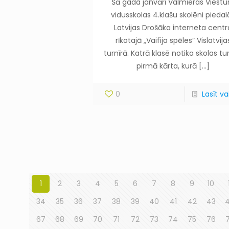
Šā gada janvārī Valmieras Viestu
vidusskolas 4.klašu skolēni piedal
Latvijas Drošāka interneta centr
rīkotajā „Vaifija spēles” Vislatvija
turnīrā. Katrā klasē notika skolas tu
pirmā kārta, kurā
[…]
0
Lasīt vai
1
2
3
4
5
6
7
8
9
10
34
35
36
37
38
39
40
41
42
43
67
68
69
70
71
72
73
74
75
76