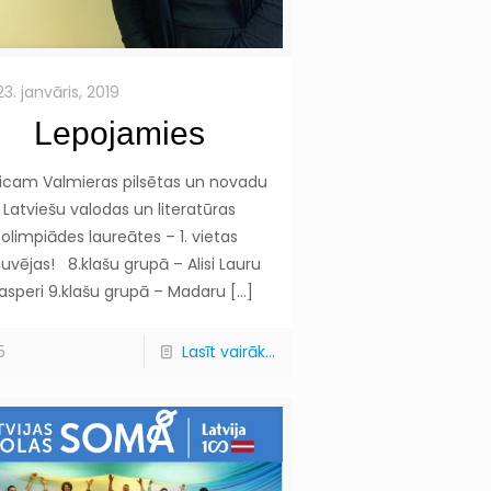
23. janvāris, 2019
Lepojamies
icam Valmieras pilsētas un novadu
Latviešu valodas un literatūras
olimpiādes laureātes – 1. vietas
guvējas! 8.klašu grupā – Alisi Lauru
jasperi 9.klašu grupā – Madaru
[…]
5
Lasīt vairāk...