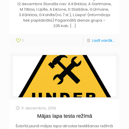
12.decembris Stundās nav: A.Kārkliņa, A.Gartmane,
M.Tiltiņa, I.Upīte, A.Eiklone, D.Stalšāne, G.Līrmane,
S.Kārkliņa, G.Kalvīte(no 7.st.), L.Liepa! (informācija
tiek papildināta) Pagarinātā dienas grupa –
235.kab:
[…]
1
Lasīt vairāk...
11. decembris, 2019
Mājas lapa testa režīmā
Šobrīd jaunā mājas lapa atrodas testēšanas režīmā.