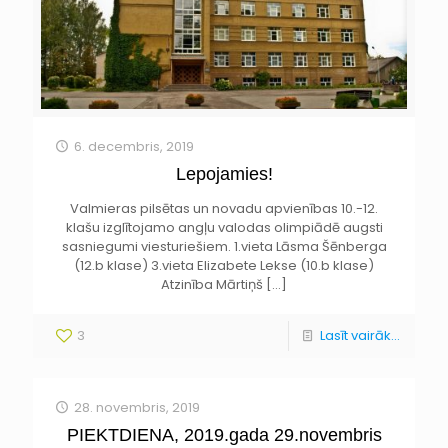
6. decembris, 2019
Lepojamies!
Valmieras pilsētas un novadu apvienības 10.-12.
klašu izglītojamo angļu valodas olimpiādē augsti
sasniegumi viesturiešiem. 1.vieta Lāsma Šēnberga
(12.b klase) 3.vieta Elizabete Lekse (10.b klase)
Atzinība Mārtiņš
[…]
3
Lasīt vairāk...
28. novembris, 2019
PIEKTDIENA, 2019.gada 29.novembris