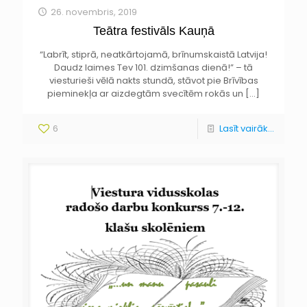
26. novembris, 2019
Teātra festivāls Kauņā
“Labrīt, stiprā, neatkārtojamā, brīnumskaistā Latvija!
Daudz laimes Tev 101. dzimšanas dienā!” – tā
viesturieši vēlā nakts stundā, stāvot pie Brīvības
pieminekļa ar aizdegtām svecītēm rokās un
[…]
6
Lasīt vairāk...