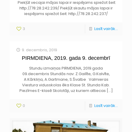
Piekļūt vecajai mājas lapai ir iespējams spiežot šeit:
http://78.28.242.239/ Piekļūt skautu mājas lapai ir
iespējams spiežot šeit: http://78.28.242.237/
3
Lasīt vairāk...
9. decembris, 2019
PIRMDIENA, 2019. gada 9. decembrī
Stundu izmaiņas PIRMDIENA, 2019.gada
09.decembris Stundās nav: Z.Gailīte, G.Kalvīte,
A.Kārkliņa, A.Gartmane, S.Švalbe Valmieras
Viestura vidusskolas ēka Klase St. Stunda Kab.
Piezīmes E-klasē Skolotāji, uz kuriem attiecas
[…]
0
Lasīt vairāk...