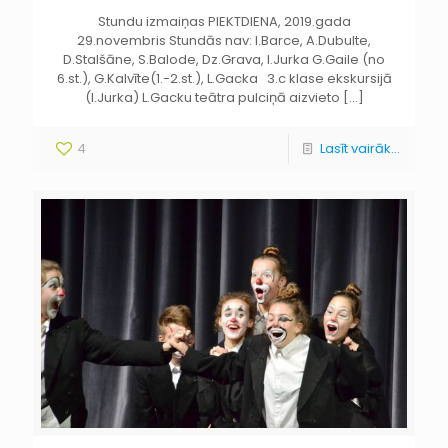
Stundu izmaiņas PIEKTDIENA, 2019.gada
29.novembris Stundās nav: I.Barce, A.Dubulte,
D.Stalšāne, S.Balode, Dz.Grava, I.Jurka G.Gaile (no
6.st.), G.Kalvīte(1.-2.st.), L.Gacka 3.c klase ekskursijā
(I.Jurka) L.Gacku teātra pulciņā aizvieto
[…]
4
Lasīt vairāk...