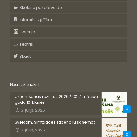
Skolēnu pašpārvalde
Interešu izglītība
Galerija
Teātris
Skauti
Nesenākie raksti
Uzņemšanas rezultāti 2026./2027. mācību
gada 10. klasēs
0
3. jūlijs, 2026
Sveicam, Simtgades stipendiju saņemot
2. jūlijs, 2026
0