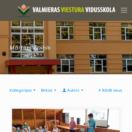
Mārtiņš Apinis
Kategorijas
Birkas
Autors
Rādīt visus