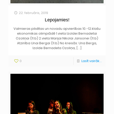
22. februāris, 2019
Lepojamies!
Valmieras pilsētas un novadu apvienības 10.-12.klašu
ekonomikas olimpiādē 1.vieta Izoldei Bernadetai
Ozoliņai (11.b) 2.vieta Marijai Nikolai Jansonei (11.b)
Atzinība Unai Bergai (11.b) No kreisās: Una Berga,
Izolde Bernadeta Ozoliņa,
[…]
0
Lasīt vairāk...