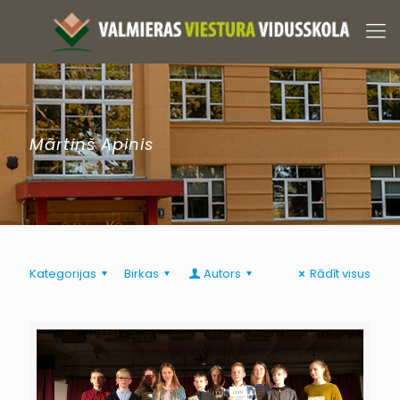
Mārtiņš Apinis
Kategorijas
Birkas
Autors
Rādīt visus