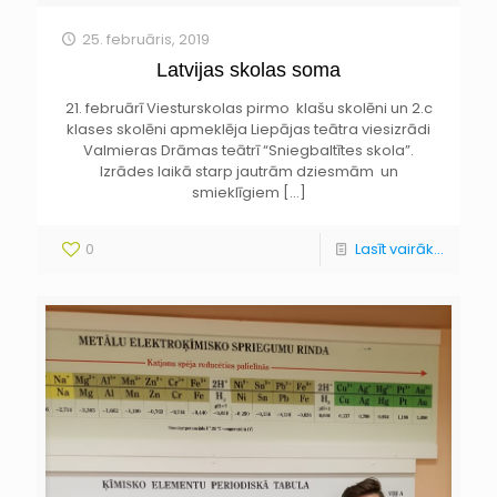
25. februāris, 2019
Latvijas skolas soma
21. februārī Viesturskolas pirmo klašu skolēni un 2.c
klases skolēni apmeklēja Liepājas teātra viesizrādi
Valmieras Drāmas teātrī “Sniegbaltītes skola”.
Izrādes laikā starp jautrām dziesmām un
smieklīgiem
[…]
0
Lasīt vairāk...