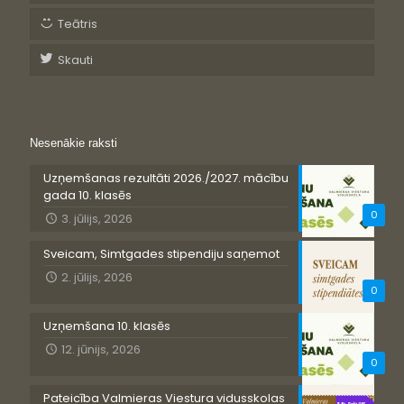
Teātris
Skauti
Nesenākie raksti
Uzņemšanas rezultāti 2026./2027. mācību
gada 10. klasēs
0
3. jūlijs, 2026
Sveicam, Simtgades stipendiju saņemot
2. jūlijs, 2026
0
Uzņemšana 10. klasēs
12. jūnijs, 2026
0
Pateicība Valmieras Viestura vidusskolas