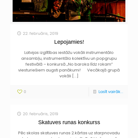
22. februāris, 2019
Lepojamies!
Latvijas izglītības iestāžu vokāli instrumentālo
ansambļu, instrumentālo kolektīvu un popgrupu
festivālā – konkursā „No baroka līdz rokam”
viesturiešiem augsti panākumi! Vecākajā grupā
vokāli
[…]
0
Lasīt vairāk...
20. februāris, 2019
Skatuves runas konkurss
Pēc skolas skatuves runas 2.kārtas uz starpnovadu