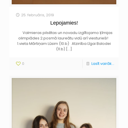
25. februāris, 2019
Lepojamies!
Valmieras pilsētas un novadu izglītojamo ķīmijas
olimpiādes 2.posmā laureātu vidū arī viesturieši!
1.vieta Mārtiņam Lūsim (10.b) Atzinība Līgai Balodei
(11.b)
[…]
0
Lasīt vairāk...