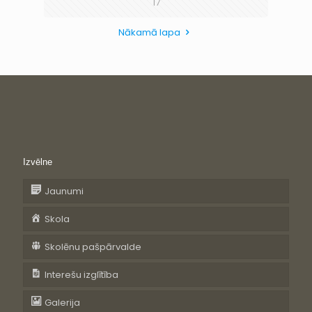
17
Nākamā lapa
Izvēlne
Jaunumi
Skola
Skolēnu pašpārvalde
Interešu izglītība
Galerija