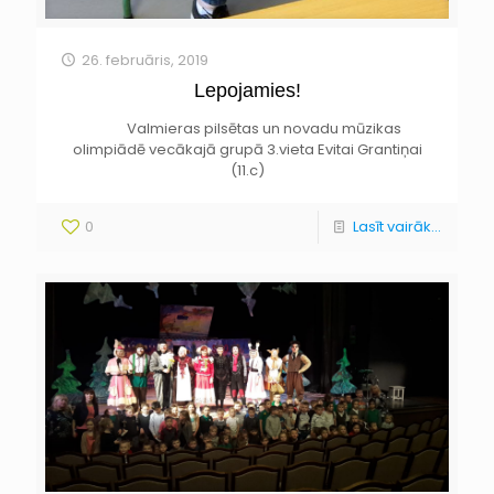
26. februāris, 2019
Lepojamies!
Valmieras pilsētas un novadu mūzikas
olimpiādē vecākajā grupā 3.vieta Evitai Grantiņai
(11.c)
0
Lasīt vairāk...