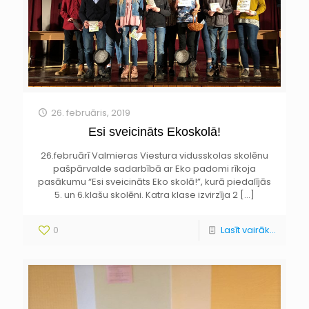
26. februāris, 2019
Esi sveicināts Ekoskolā!
26.februārī Valmieras Viestura vidusskolas skolēnu
pašpārvalde sadarbībā ar Eko padomi rīkoja
pasākumu “Esi sveicināts Eko skolā!”, kurā piedalījās
5. un 6.klašu skolēni. Katra klase izvirzīja 2
[…]
0
Lasīt vairāk...