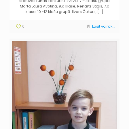
skatuves runas konkursu izvirzīti: 7.-9.klašu grupā:
Marta Laura Avotiņa, 9.a klase, Renarts Stiģis, 7.a
klase. 10.-12.klašu grupā: Ilvars Čukurs,
[…]
0
Lasīt vairāk...