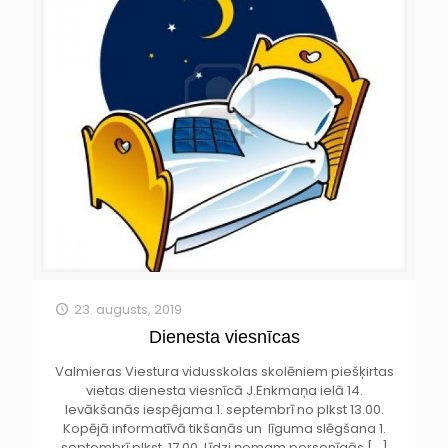
23. augusts, 2019
Dienesta viesnīcas
Valmieras Viestura vidusskolas skolēniem piešķirtas
vietas dienesta viesnīcā J.Enkmaņa ielā 14.
Ievākšanās iespējama 1. septembrī no plkst 13.00.
Kopējā informatīvā tikšanās un līguma slēgšana 1.
septembrī plkst. 17.00. Līdzi ņemam personīgās
[…]