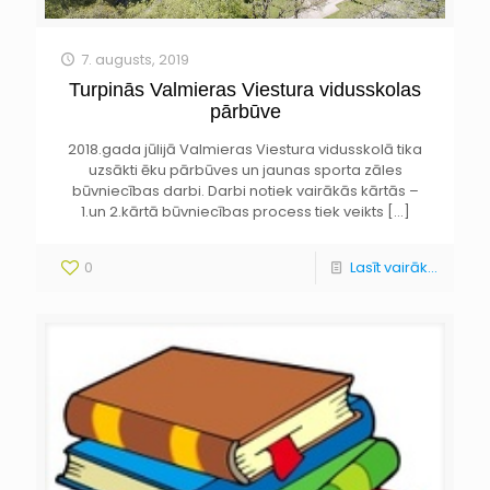
7. augusts, 2019
Turpinās Valmieras Viestura vidusskolas
pārbūve
2018.gada jūlijā Valmieras Viestura vidusskolā tika
uzsākti ēku pārbūves un jaunas sporta zāles
būvniecības darbi. Darbi notiek vairākās kārtās –
1.un 2.kārtā būvniecības process tiek veikts
[…]
0
Lasīt vairāk...