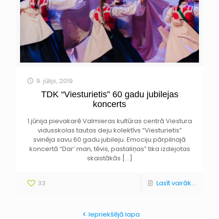
9. jūlijs, 2019
TDK “Viesturietis” 60 gadu jubilejas
koncerts
1.jūnija pievakarē Valmieras kultūras centrā Viestura
vidusskolas tautas deju kolektīvs “Viesturietis”
svinēja savu 60 gadu jubileju. Emociju pārpilnajā
koncertā “Dar’ man, tēvis, pastaliņas” tika izdejotas
skaistākās
[…]
33
Lasīt vairāk...
Iepriekšējā lapa