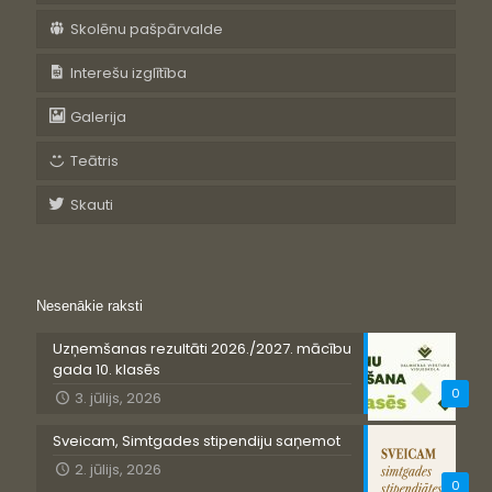
Skolēnu pašpārvalde
Interešu izglītība
Galerija
Teātris
Skauti
Nesenākie raksti
Uzņemšanas rezultāti 2026./2027. mācību
gada 10. klasēs
0
3. jūlijs, 2026
Sveicam, Simtgades stipendiju saņemot
2. jūlijs, 2026
0