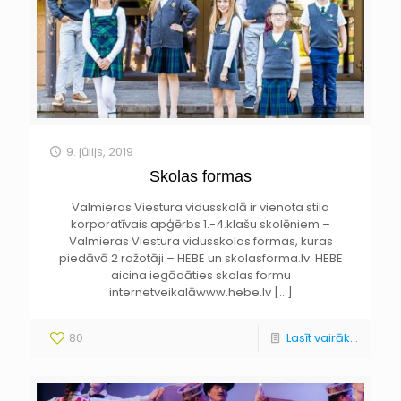
9. jūlijs, 2019
Skolas formas
Valmieras Viestura vidusskolā ir vienota stila
korporatīvais apģērbs 1.-4.klašu skolēniem –
Valmieras Viestura vidusskolas formas, kuras
piedāvā 2 ražotāji – HEBE un skolasforma.lv. HEBE
aicina iegādāties skolas formu
internetveikalāwww.hebe.lv
[…]
80
Lasīt vairāk...