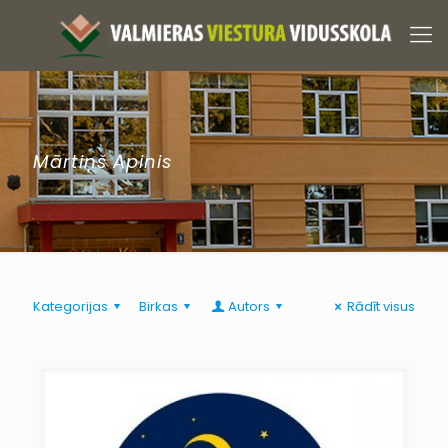
Mārtiņš Apinis
Kategorijas
Birkas
Autors
Rādīt visus