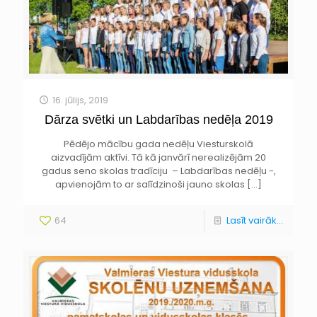
16. jūlijs, 2019
Dārza svētki un Labdarības nedēļa 2019
Pēdējo mācību gada nedēļu Viesturskolā
aizvadījām aktīvi. Tā kā janvārī nerealizējām 20
gadus seno skolas tradīciju – Labdarības nedēļu -,
apvienojām to ar salīdzinoši jauno skolas
[…]
64
Lasīt vairāk...