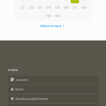
121
122
123
124
125
126
127
128
129
130
Nākamā lapa
Izvēlne
Jaunumi
Skola
Skolēnu pašpārvalde