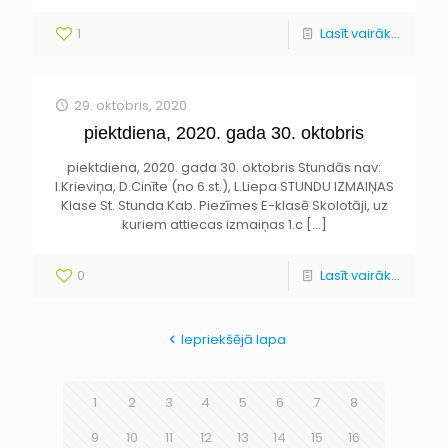
1
Lasīt vairāk...
29. oktobris, 2020
piektdiena, 2020. gada 30. oktobris
piektdiena, 2020. gada 30. oktobris Stundās nav:
I.Krieviņa, D.Cinīte (no 6.st.), L.Liepa STUNDU IZMAIŅAS
Klase St. Stunda Kab. Piezīmes E-klasē Skolotāji, uz
kuriem attiecas izmaiņas 1.c
[…]
0
Lasīt vairāk...
Iepriekšējā lapa
1
2
3
4
5
6
7
8
9
10
11
12
13
14
15
16