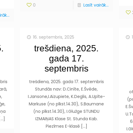
0
Lasīt vairāk...
rāk...
16. septembris, 2025
.
trešdiena, 2025.
gada 17.
septembris
bris
trešdiena, 2025. gada 17. septembris
arā,
Stundās nav: D.Cinīte, E.Švēde,
o
e,
I.Jansone,I.Aizupiete, K.Deglis, A.Upīte-
(p
ģe,
Markuse (no plkst.14.30), S.Baumane
E.Š
iņa
(no plkst.14.30), I.Glužge STUNDU
U.T
…]
IZMAIŅAS Klase St. Stunda Kab.
6
Piezīmes E-klasē
[…]
I.G