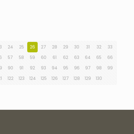
3
24
25
26
27
28
29
30
31
32
33
6
57
58
59
60
61
62
63
64
65
66
9
90
91
92
93
94
95
96
97
98
99
21
122
123
124
125
126
127
128
129
130