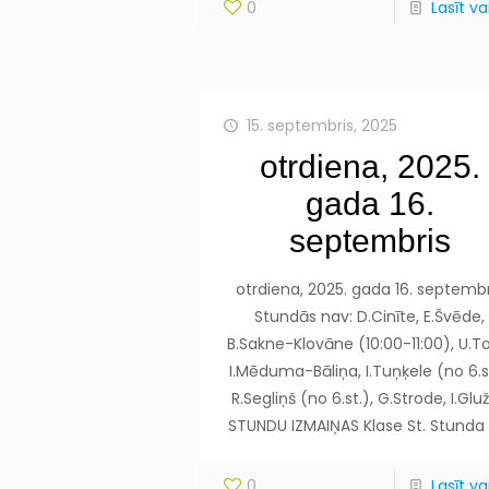
0
Lasīt vai
15. septembris, 2025
otrdiena, 2025.
gada 16.
septembris
otrdiena, 2025. gada 16. septembr
Stundās nav: D.Cinīte, E.Švēde,
B.Sakne-Klovāne (10:00-11:00), U.T
I.Mēduma-Bāliņa, I.Tuņķele (no 6.st
R.Segliņš (no 6.st.), G.Strode, I.Glu
STUNDU IZMAIŅAS Klase St. Stunda
0
Lasīt vai