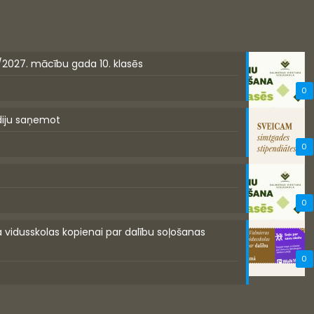
/2027. mācību gada 10. klasēs
0
diju saņemot
0
0
a vidusskolas kopienai par dalību soļošanas
0