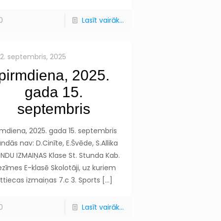
0
Lasīt vairāk...
12. septembris, 2025
pirmdiena, 2025.
gada 15.
septembris
rmdiena, 2025. gada 15. septembris
ndās nav: D.Cinīte, E.Švēde, S.Allika
NDU IZMAIŅAS Klase St. Stunda Kab.
ezīmes E-klasē Skolotāji, uz kuriem
ttiecas izmaiņas 7.c 3. Sports
[…]
0
Lasīt vairāk...