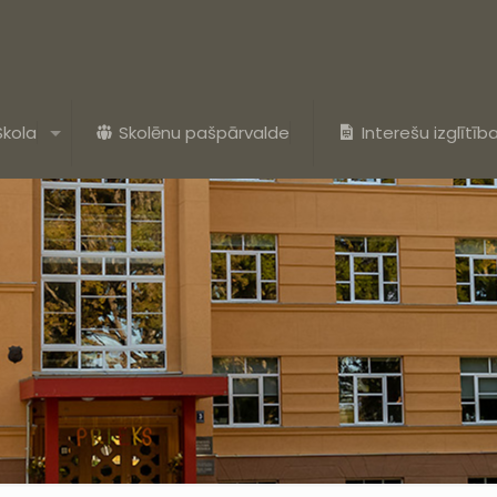
Skola
Skolēnu pašpārvalde
Interešu izglītīb