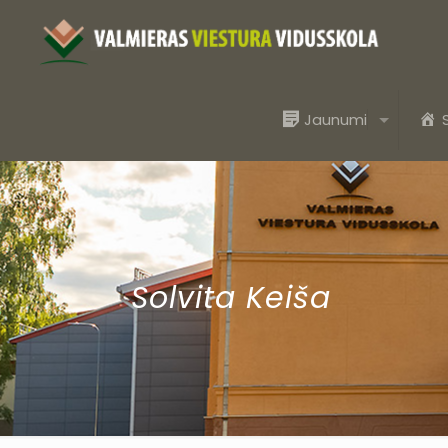
Jaunumi
Solvita Keiša