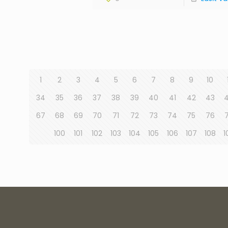
1
2
3
4
5
6
7
8
9
10
34
35
36
37
38
39
40
41
42
43
67
68
69
70
71
72
73
74
75
76
100
101
102
103
104
105
106
107
108
1