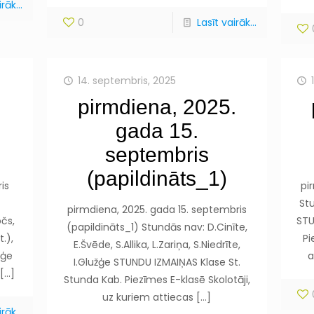
rāk...
0
Lasīt vairāk...
14. septembris, 2025
pirmdiena, 2025.
gada 15.
septembris
(papildināts_1)
is
pi
Stu
pirmdiena, 2025. gada 15. septembris
očs,
STU
(papildināts_1) Stundās nav: D.Cinīte,
.),
Pi
E.Švēde, S.Allika, L.Zariņa, S.Niedrīte,
žģe
a
I.Glužģe STUNDU IZMAIŅAS Klase St.
[…]
Stunda Kab. Piezīmes E-klasē Skolotāji,
uz kuriem attiecas
[…]
rāk...