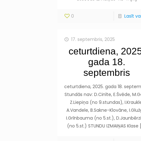
0
Lasīt vai
17. septembris, 2025
ceturtdiena, 2025
gada 18.
septembris
ceturtdiena, 2025. gada 18. septem
Stundās nav: D.Cinīte, E.Švēde, M.G
Z.Liepiņa (no 9.stundas), I.Kraukl
A.Vandele, B.Sakne-Klovāne, I.Gluž
I.Grīnbauma (no 5.st.), D.Jaunbērz
(no 5.st.) STUNDU IZMAIŅAS Klase
[