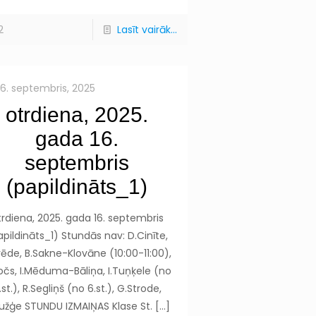
2
Lasīt vairāk...
16. septembris, 2025
otrdiena, 2025.
gada 16.
septembris
(papildināts_1)
trdiena, 2025. gada 16. septembris
apildināts_1) Stundās nav: D.Cinīte,
vēde, B.Sakne-Klovāne (10:00-11:00),
očs, I.Mēduma-Bāliņa, I.Tuņķele (no
.st.), R.Segliņš (no 6.st.), G.Strode,
lužģe STUNDU IZMAIŅAS Klase St.
[…]