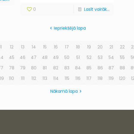
0
Lasīt vairāk...
Iepriekšējā lapa
11
12
13
14
15
16
17
18
19
20
21
22
2
44
45
46
47
48
49
50
51
52
53
54
55
5
77
78
79
80
81
82
83
84
85
86
87
88
8
09
110
111
112
113
114
115
116
117
118
119
120
1
Nākamā lapa