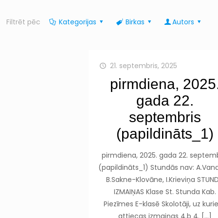
Filtrēt pēc
Kategorijas
Birkas
Autors
21. septembris, 2025
pirmdiena, 2025
gada 22.
septembris
(papildināts_1)
pirmdiena, 2025. gada 22. septemb
(papildināts_1) Stundās nav: A.Vand
B.Sakne-Klovāne, I.Krieviņa STUN
IZMAIŅAS Klase St. Stunda Kab.
Piezīmes E-klasē Skolotāji, uz kur
attiecas izmaiņas 4.b 4.
[…]