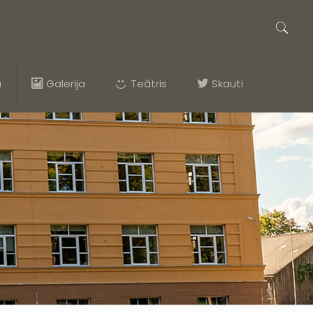
a
Galerija
Teātris
Skauti