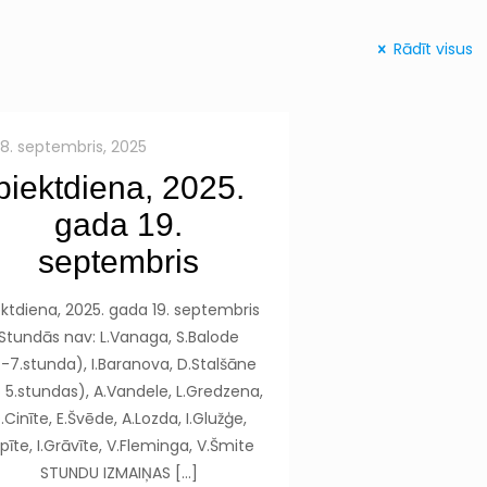
Rādīt visus
18. septembris, 2025
piektdiena, 2025.
gada 19.
septembris
ektdiena, 2025. gada 19. septembris
Stundās nav: L.Vanaga, S.Balode
.-7.stunda), I.Baranova, D.Stalšāne
 5.stundas), A.Vandele, L.Gredzena,
.Cinīte, E.Švēde, A.Lozda, I.Glužģe,
Upīte, I.Grāvīte, V.Fleminga, V.Šmite
STUNDU IZMAIŅAS
[…]