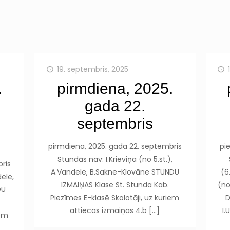
19. septembris, 2025
.
pirmdiena, 2025.
gada 22.
septembris
pirmdiena, 2025. gada 22. septembris
pi
Stundās nav: I.Krieviņa (no 5.st.),
ris
A.Vandele, B.Sakne-Klovāne STUNDU
(6
ele,
IZMAIŅAS Klase St. Stunda Kab.
(no
DU
Piezīmes E-klasē Skolotāji, uz kuriem
D
attiecas izmaiņas 4.b
[…]
I.
iem