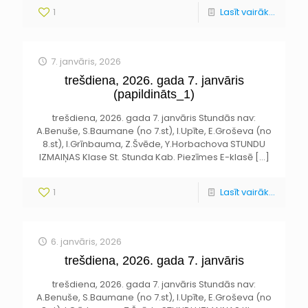
1
Lasīt vairāk...
7. janvāris, 2026
trešdiena, 2026. gada 7. janvāris
(papildināts_1)
trešdiena, 2026. gada 7. janvāris Stundās nav:
A.Benuše, S.Baumane (no 7.st), I.Upīte, E.Groševa (no
8.st), I.Grīnbauma, Z.Švēde, Y.Horbachova STUNDU
IZMAIŅAS Klase St. Stunda Kab. Piezīmes E-klasē
[…]
1
Lasīt vairāk...
6. janvāris, 2026
trešdiena, 2026. gada 7. janvāris
trešdiena, 2026. gada 7. janvāris Stundās nav:
A.Benuše, S.Baumane (no 7.st), I.Upīte, E.Groševa (no