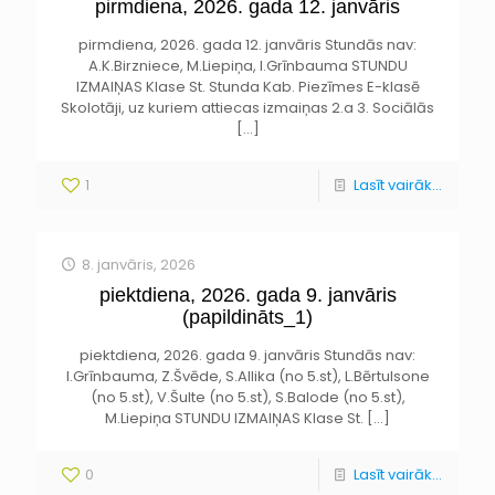
pirmdiena, 2026. gada 12. janvāris
pirmdiena, 2026. gada 12. janvāris Stundās nav:
A.K.Birzniece, M.Liepiņa, I.Grīnbauma STUNDU
IZMAIŅAS Klase St. Stunda Kab. Piezīmes E-klasē
Skolotāji, uz kuriem attiecas izmaiņas 2.a 3. Sociālās
[…]
1
Lasīt vairāk...
8. janvāris, 2026
piektdiena, 2026. gada 9. janvāris
(papildināts_1)
piektdiena, 2026. gada 9. janvāris Stundās nav:
I.Grīnbauma, Z.Švēde, S.Allika (no 5.st), L.Bērtulsone
(no 5.st), V.Šulte (no 5.st), S.Balode (no 5.st),
M.Liepiņa STUNDU IZMAIŅAS Klase St.
[…]
0
Lasīt vairāk...