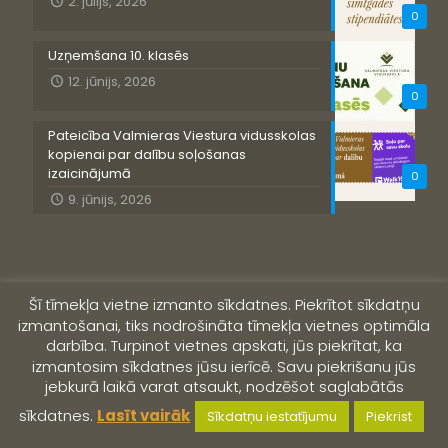
2. jūlijs, 2026
0
Uzņemšana 10. klasēs
12. jūnijs, 2026
0
Pateicība Valmieras Viestura vidusskolas
kopienai par dalību soļošanas
izaicinājumā
0
9. jūnijs, 2026
Šī tīmekļa vietne izmanto sīkdatnes. Piekrītot sīkdatņu
izmantošanai, tiks nodrošināta tīmekļa vietnes optimāla
darbība. Turpinot vietnes apskati, jūs piekrītat, ka
izmantosim sīkdatnes jūsu ierīcē. Savu piekrišanu jūs
jebkurā laikā varat atsaukt, nodzēšot saglabātās
© 2019 Valmieras Viestura vidusskola
sīkdatnes.
Lasīt vairāk
Sīkdatņu iestatījumu
Piekrist