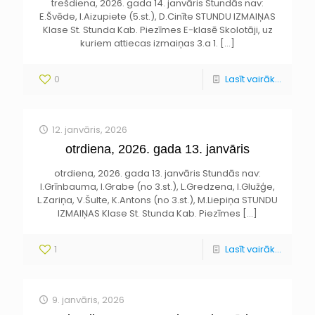
trešdiena, 2026. gada 14. janvāris Stundās nav:
E.Švēde, I.Aizupiete (5.st.), D.Cinīte STUNDU IZMAIŅAS
Klase St. Stunda Kab. Piezīmes E-klasē Skolotāji, uz
kuriem attiecas izmaiņas 3.a 1.
[…]
0
Lasīt vairāk...
12. janvāris, 2026
otrdiena, 2026. gada 13. janvāris
otrdiena, 2026. gada 13. janvāris Stundās nav:
I.Grīnbauma, I.Grabe (no 3.st.), L.Gredzena, I.Glužģe,
L.Zariņa, V.Šulte, K.Antons (no 3.st.), M.Liepiņa STUNDU
IZMAIŅAS Klase St. Stunda Kab. Piezīmes
[…]
1
Lasīt vairāk...
9. janvāris, 2026