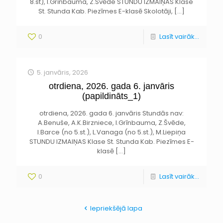
8.st), I.Grīnbauma, Z.Švēde STUNDU IZMAIŅAS Klase
St. Stunda Kab. Piezīmes E-klasē Skolotāji,
[…]
0
Lasīt vairāk...
5. janvāris, 2026
otrdiena, 2026. gada 6. janvāris
(papildināts_1)
otrdiena, 2026. gada 6. janvāris Stundās nav:
A.Benuše, A.K.Birzniece, I.Grīnbauma, Z.Švēde,
I.Barce (no 5.st.), L.Vanaga (no 5.st.), M.Liepiņa
STUNDU IZMAIŅAS Klase St. Stunda Kab. Piezīmes E-
klasē
[…]
0
Lasīt vairāk...
Iepriekšējā lapa