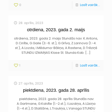
0
Lasīt vairāk...
28. aprīlis, 2023
otrdiena, 2023. gada 2. maijs
otrdiena, 2023. gada 2. maijs Stundās nav: K.Antons,
D.Cinīte, G.Gaile (3.-6. st.), G.Grīva, Z.Larinova (1.-4.
st.), A.Lozda, I.Mēduma-Bāliņa, A.Rastene, D.Trēziņš
STUNDU IZMAIŅAS Klase St. Stunda Kab.
[…]
1
Lasīt vairāk...
27. aprīlis, 2023
piektdiena, 2023. gada 28. aprīlis
piektdiena, 2023. gada 28. aprīlis Stundās nav:
A.Gartmane, G.Kalvīte (1.-2.st.), I.Lazdiņa, A.Lūsiņa
(1.-4.st.), D.Stalšāne, L.Trauliņa, L.Vanaga STUNDU