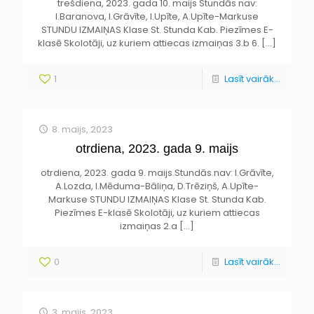
trešdiena, 2023. gada 10. maijs Stundās nav:
I.Baranova, I.Grāvīte, I.Upīte, A.Upīte-Markuse
STUNDU IZMAIŅAS Klase St. Stunda Kab. Piezīmes E-
klasē Skolotāji, uz kuriem attiecas izmaiņas 3.b 6.
[…]
1
Lasīt vairāk...
8. maijs, 2023
otrdiena, 2023. gada 9. maijs
otrdiena, 2023. gada 9. maijs Stundās nav: I.Grāvīte,
A.Lozda, I.Mēduma-Bāliņa, D.Trēziņš, A.Upīte-
Markuse STUNDU IZMAIŅAS Klase St. Stunda Kab.
Piezīmes E-klasē Skolotāji, uz kuriem attiecas
izmaiņas 2.a
[…]
0
Lasīt vairāk...
3. maijs, 2023