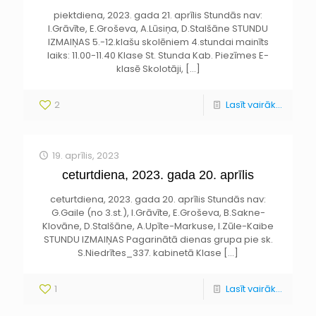
piektdiena, 2023. gada 21. aprīlis Stundās nav:
I.Grāvīte, E.Groševa, A.Lūsiņa, D.Stalšāne STUNDU
IZMAIŅAS 5.-12.klašu skolēniem 4.stundai mainīts
laiks: 11.00-11.40 Klase St. Stunda Kab. Piezīmes E-
klasē Skolotāji,
[…]
2
Lasīt vairāk...
19. aprīlis, 2023
ceturtdiena, 2023. gada 20. aprīlis
ceturtdiena, 2023. gada 20. aprīlis Stundās nav:
G.Gaile (no 3.st.), I.Grāvīte, E.Groševa, B.Sakne-
Klovāne, D.Stalšāne, A.Upīte-Markuse, I.Zūle-Kaibe
STUNDU IZMAIŅAS Pagarinātā dienas grupa pie sk.
S.Niedrītes_337. kabinetā Klase
[…]
1
Lasīt vairāk...