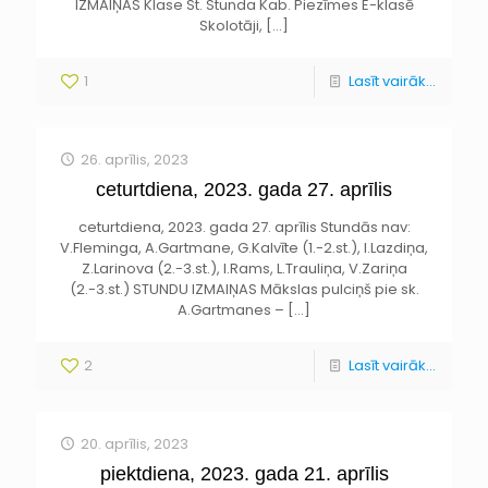
IZMAIŅAS Klase St. Stunda Kab. Piezīmes E-klasē
Skolotāji,
[…]
1
Lasīt vairāk...
26. aprīlis, 2023
ceturtdiena, 2023. gada 27. aprīlis
ceturtdiena, 2023. gada 27. aprīlis Stundās nav:
V.Fleminga, A.Gartmane, G.Kalvīte (1.-2.st.), I.Lazdiņa,
Z.Larinova (2.-3.st.), I.Rams, L.Trauliņa, V.Zariņa
(2.-3.st.) STUNDU IZMAIŅAS Mākslas pulciņš pie sk.
A.Gartmanes –
[…]
2
Lasīt vairāk...
20. aprīlis, 2023
piektdiena, 2023. gada 21. aprīlis