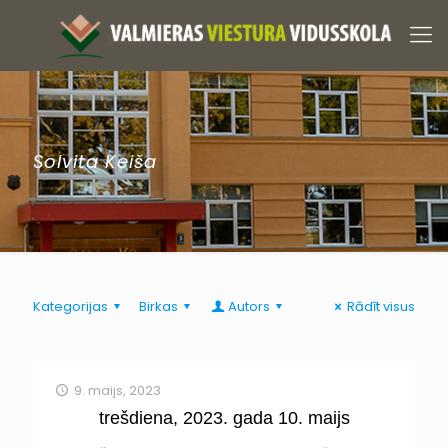
Solvita Keiša
Kategorijas
Birkas
Autors
Rādīt visus
9. maijs, 2023
trešdiena, 2023. gada 10. maijs