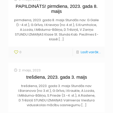
PAPILDINĀTS! pirmdiena, 2023. gada 8.
maijs
pirmdiena, 2023. gada 8. maijs Stundās nav: G.Gaile
(1.-4.st.), G.Grīva, I.Krieviņa (no 4.st.), S.Krumholce,
A.Lozda, I.Mēduma-Bāliņa, D.Trēziņš, V.Zariņa
STUNDU IZMAIŅAS Klase St. Stunda Kab. Piezīmes E-
klasē
[…]
0
Lasīt vairāk...
2. maijs, 2023
trešdiena, 2023. gada 3. maijs
trešdiena, 2023. gada 3. maijs Stundās nav:
I.Baranova (no 3.st.), G.Grīva, I.Kraukle, A.Lozda,
I.Mēduma-Bāliņa, S.Priede (3.-4. st.), A.Rastene,
D.Trēziņš STUNDU IZMAIŅAS Valmieras Viestura
vidusskolas mācību sasniegumu
[…]