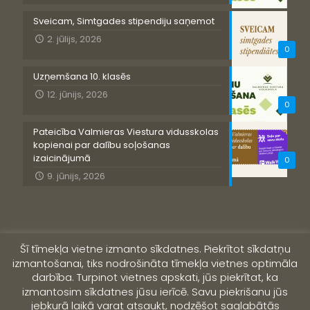
Sveicam, Simtgades stipendiju saņemot
2. jūlijs, 2026
0
Uzņemšana 10. klasēs
12. jūnijs, 2026
0
Pateicība Valmieras Viestura vidusskolas
kopienai par dalību soļošanas
izaicinājumā
0
9. jūnijs, 2026
Šī tīmekļa vietne izmanto sīkdatnes. Piekrītot sīkdatņu
izmantošanai, tiks nodrošināta tīmekļa vietnes optimāla
darbība. Turpinot vietnes apskati, jūs piekrītat, ka
izmantosim sīkdatnes jūsu ierīcē. Savu piekrišanu jūs
jebkurā laikā varat atsaukt, nodzēšot saglabātās
© 2019 Valmieras Viestura vidusskola