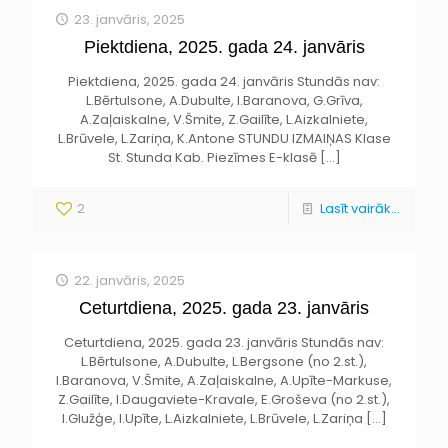
23. janvāris, 2025
Piektdiena, 2025. gada 24. janvāris
Piektdiena, 2025. gada 24. janvāris Stundās nav:
L.Bērtulsone, A.Dubulte, I.Baranova, G.Grīva,
A.Zaļaiskalne, V.Šmite, Z.Gailīte, L.Aizkalniete,
L.Brūvele, L.Zariņa, K.Antone STUNDU IZMAIŅAS Klase
St. Stunda Kab. Piezīmes E-klasē
[…]
2
Lasīt vairāk...
22. janvāris, 2025
Ceturtdiena, 2025. gada 23. janvāris
Ceturtdiena, 2025. gada 23. janvāris Stundās nav:
L.Bērtulsone, A.Dubulte, L.Bergsone (no 2.st.),
I.Baranova, V.Šmite, A.Zaļaiskalne, A.Upīte-Markuse,
Z.Gailīte, I.Daugaviete-Kravale, E.Groševa (no 2.st.),
I.Glužģe, I.Upīte, L.Aizkalniete, L.Brūvele, L.Zariņa
[…]