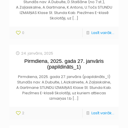
Stundās nav: A.Dubulte, D.Stalšāne (no 7.st.),
A.Zaļaiskalne, A.Gartmane, K.Antons, U.Točs STUNDU
IZMAIŅAS Klase St. Stunda Kab. Piezīmes E-klasē
Skolotāji, uz
[…]
0
Lasīt vairāk...
24. janvāris, 2025
Pirmdiena, 2025. gada 27. janvāris
(papildināts_1)
Pirmdiena, 2025. gada 27. janvāris (papildināts_1)
Stundās nav: A.Dubulte, L.Aizkalniete, A.Zaļaiskalne,
A.Gartmane STUNDU IZMAIŅAS Klase St. Stunda Kab.
Piezīmes E-klasē Skolotāji, uz kuriem attiecas
izmaiņas 1.b
[…]
2
Lasīt vairāk...