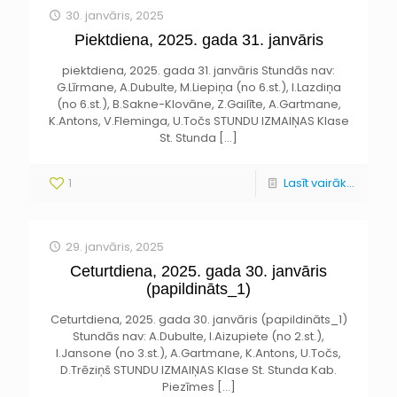
30. janvāris, 2025
Piektdiena, 2025. gada 31. janvāris
piektdiena, 2025. gada 31. janvāris Stundās nav:
G.Līrmane, A.Dubulte, M.Liepiņa (no 6.st.), I.Lazdiņa
(no 6.st.), B.Sakne-Klovāne, Z.Gailīte, A.Gartmane,
K.Antons, V.Fleminga, U.Točs STUNDU IZMAIŅAS Klase
St. Stunda
[…]
1
Lasīt vairāk...
29. janvāris, 2025
Ceturtdiena, 2025. gada 30. janvāris
(papildināts_1)
Ceturtdiena, 2025. gada 30. janvāris (papildināts_1)
Stundās nav: A.Dubulte, I.Aizupiete (no 2.st.),
I.Jansone (no 3.st.), A.Gartmane, K.Antons, U.Točs,
D.Trēziņš STUNDU IZMAIŅAS Klase St. Stunda Kab.
Piezīmes
[…]