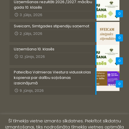
Uzņemšanas rezultāti 2026./2027. mācību
gada 10. klasēs
0
3. jūlijs, 2026
Sveicam, Simtgades stipendiju saņemot
2. jūlijs, 2026
0
Uzņemšana 10. klasēs
12. jūnijs, 2026
0
Pateicība Valmieras Viestura vidusskolas
kopienai par dalību soļošanas
izaicinājumā
0
9. jūnijs, 2026
Šī tīmekļa vietne izmanto sīkdatnes. Piekrītot sīkdatņu
izmantošanai, tiks nodrošināta tīmekļa vietnes optimāla