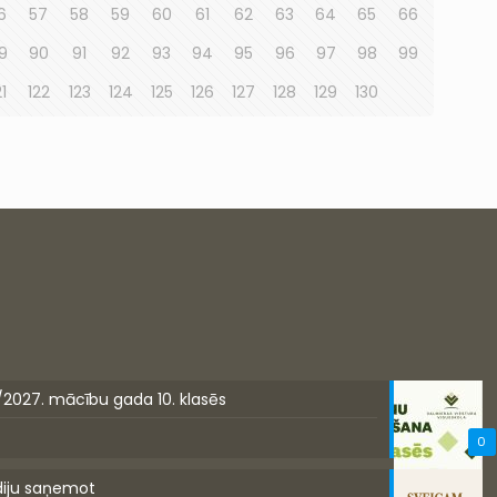
6
57
58
59
60
61
62
63
64
65
66
9
90
91
92
93
94
95
96
97
98
99
21
122
123
124
125
126
127
128
129
130
/2027. mācību gada 10. klasēs
0
diju saņemot