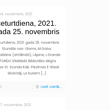
24. novembris, 2021
ceturtdiena, 2021.
ada 25. novembris
urtdiena, 2021. gada 25. novembris
Stundās nav: I.Rams, M.Goba,
alšāne (attālināti), I.Apine, L.Drande
TUNDU IZMAIŅAS Bibliotēka slēgta
se St. Stunda Kab. Piezīmes E-klasē
Skolotāji, uz kuriem
[…]
0
Lasīt vairāk...
17. novembris, 2021