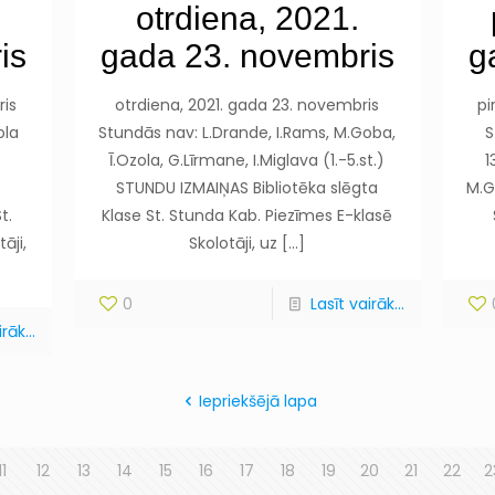
otrdiena, 2021.
is
gada 23. novembris
g
ris
otrdiena, 2021. gada 23. novembris
pi
ola
Stundās nav: L.Drande, I.Rams, M.Goba,
S
Ī.Ozola, G.Līrmane, I.Miglava (1.-5.st.)
1
STUNDU IZMAIŅAS Bibliotēka slēgta
M.G
t.
Klase St. Stunda Kab. Piezīmes E-klasē
āji,
Skolotāji, uz
[…]
0
Lasīt vairāk...
rāk...
Iepriekšējā lapa
11
12
13
14
15
16
17
18
19
20
21
22
2