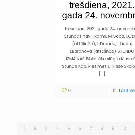
trešdiena, 2021.
gada 24. novembr
trešdiena, 2021. gada 24. novemb
Stundās nav: I.Rams, M.Goba, Ī.Oz
(attālināti), L.Drande, L.Liepa,
I.Baranova (attālināti) STUNDU
IZMAIŅAS Bibliotēka slēgta Klase S
Stunda Kab. Piezīmes E-klasē Skolot
[…]
0
Lasīt vai
1
2
3
4
5
6
7
8
9
10