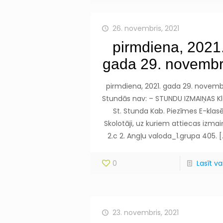
26. novembris, 2021
pirmdiena, 2021
gada 29. novembr
pirmdiena, 2021. gada 29. novemb
Stundās nav: – STUNDU IZMAIŅAS K
St. Stunda Kab. Piezīmes E-klas
Skolotāji, uz kuriem attiecas izma
2.c 2. Angļu valoda_1.grupa 405.
[
0
Lasīt vai
23. novembris, 2021