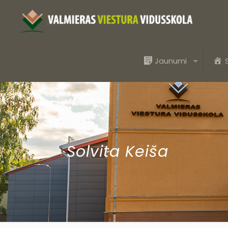
Jaunumi
Solvita Keiša