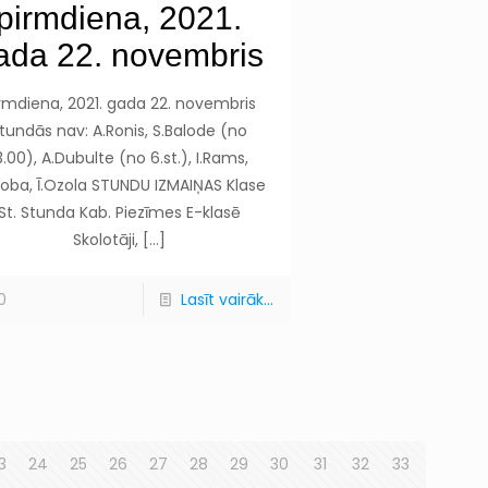
pirmdiena, 2021.
ada 22. novembris
rmdiena, 2021. gada 22. novembris
tundās nav: A.Ronis, S.Balode (no
3.00), A.Dubulte (no 6.st.), I.Rams,
oba, Ī.Ozola STUNDU IZMAIŅAS Klase
St. Stunda Kab. Piezīmes E-klasē
Skolotāji,
[…]
0
Lasīt vairāk...
3
24
25
26
27
28
29
30
31
32
33