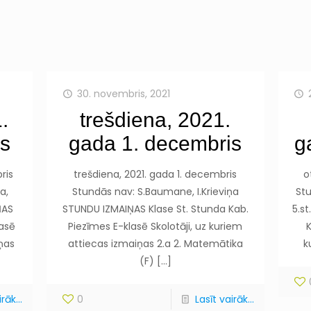
30. novembris, 2021
.
trešdiena, 2021.
is
gada 1. decembris
g
ris
trešdiena, 2021. gada 1. decembris
o
a,
Stundās nav: S.Baumane, I.Krieviņa
St
ŅAS
STUNDU IZMAIŅAS Klase St. Stunda Kab.
5.s
lasē
Piezīmes E-klasē Skolotāji, uz kuriem
K
iņas
attiecas izmaiņas 2.a 2. Matemātika
k
(F)
[…]
rāk...
0
Lasīt vairāk...