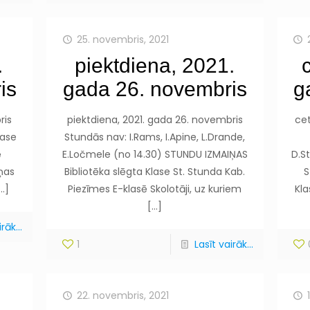
25. novembris, 2021
.
piektdiena, 2021.
is
gada 26. novembris
g
ris
piektdiena, 2021. gada 26. novembris
cet
lase
Stundās nav: I.Rams, I.Apine, L.Drande,
ē
E.Ločmele (no 14.30) STUNDU IZMAIŅAS
D.St
iņas
Bibliotēka slēgta Klase St. Stunda Kab.
S
…]
Piezīmes E-klasē Skolotāji, uz kuriem
Kla
[…]
rāk...
1
Lasīt vairāk...
22. novembris, 2021