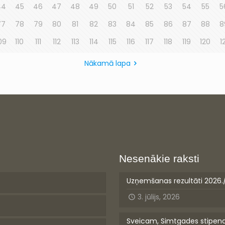
44
45
46
47
48
49
50
51
52
53
54
55
5
77
78
79
80
81
82
83
84
85
86
87
88
8
09
110
111
112
113
114
115
116
117
118
119
120
1
Nākamā lapa
Nesenākie raksti
Uzņemšanas rezultāti 2026.
3. jūlijs, 2026
Sveicam, Simtgades stipen