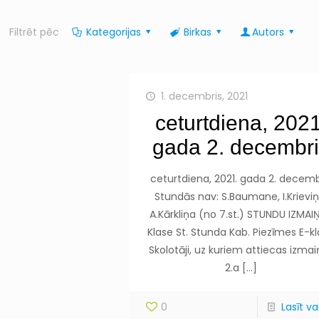
Filtrēt pēc
Kategorijas
Birkas
Autors
1. decembris, 2021
ceturtdiena, 2021
gada 2. decembr
ceturtdiena, 2021. gada 2. decemb
Stundās nav: S.Baumane, I.Krieviņ
A.Kārkliņa (no 7.st.) STUNDU IZMAI
Klase St. Stunda Kab. Piezīmes E-k
Skolotāji, uz kuriem attiecas izma
2.a
[…]
0
Lasīt vai