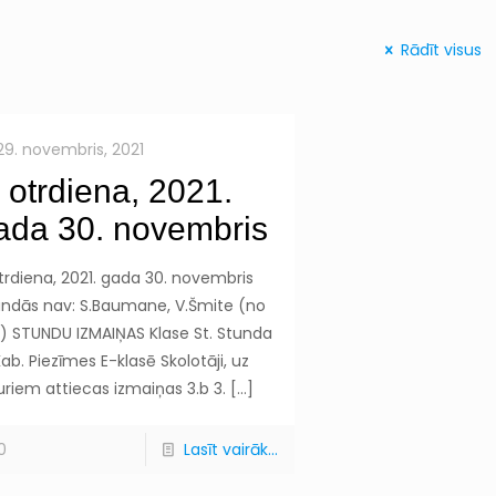
Rādīt visus
29. novembris, 2021
otrdiena, 2021.
ada 30. novembris
trdiena, 2021. gada 30. novembris
undās nav: S.Baumane, V.Šmite (no
t.) STUNDU IZMAIŅAS Klase St. Stunda
ab. Piezīmes E-klasē Skolotāji, uz
uriem attiecas izmaiņas 3.b 3.
[…]
0
Lasīt vairāk...