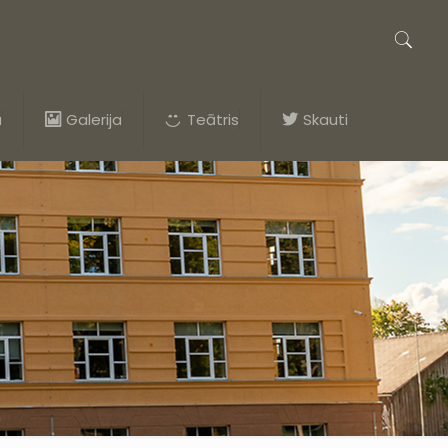
a
Galerija
Teātris
Skauti