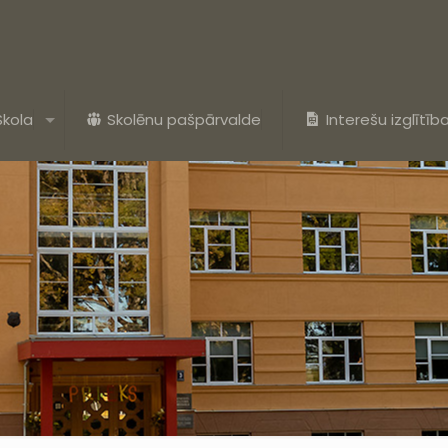
Skola
Skolēnu pašpārvalde
Interešu izglītīb