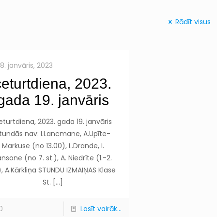
Rādīt visus
18. janvāris, 2023
ceturtdiena, 2023.
gada 19. janvāris
eturtdiena, 2023. gada 19. janvāris
tundās nav: I.Lancmane, A.Upīte-
Markuse (no 13.00), L.Drande, I.
nsone (no 7. st.), A. Niedrīte (1.-2.
.), A.Kārkliņa STUNDU IZMAIŅAS Klase
St.
[…]
0
Lasīt vairāk...