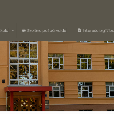
Skola
Skolēnu pašpārvalde
Interešu izglītīb