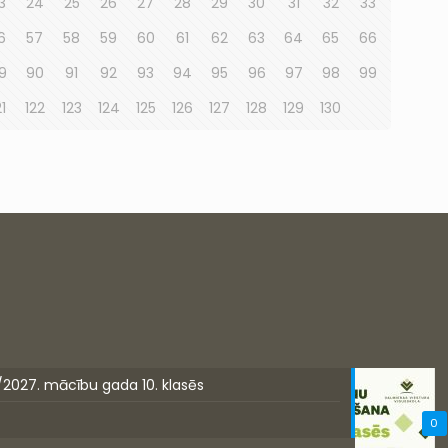
3
24
25
26
27
28
29
30
31
32
33
6
57
58
59
60
61
62
63
64
65
66
9
90
91
92
93
94
95
96
97
98
99
21
122
123
124
125
126
127
128
129
130
/2027. mācību gada 10. klasēs
0