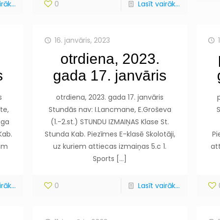
rāk...
0
Lasīt vairāk...
16. janvāris, 2023
otrdiena, 2023.
s
gada 17. janvāris
s
otrdiena, 2023. gada 17. janvāris
te,
Stundās nav: I.Lancmane, E.Groševa
aga
(1.-2.st.) STUNDU IZMAIŅAS Klase St.
Kab.
Stunda Kab. Piezīmes E-klasē Skolotāji,
Pi
iem
uz kuriem attiecas izmaiņas 5.c 1.
at
Sports
[…]
rāk...
0
Lasīt vairāk...