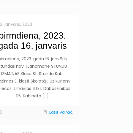
13. janvāris, 2023
pirmdiena, 2023.
gada 16. janvāris
pirmdiena, 2023. gada 16. janvāris
Stundās nav: I.Lancmane STUNDU
IZMAIŅAS Klase St. Stunda Kab.
ezīmes E-klasē Skolotāji, uz kuriem
tiecas izmaiņas 4.b 1. Dabaszinības
115. Kabineta
[…]
0
Lasīt vairāk...