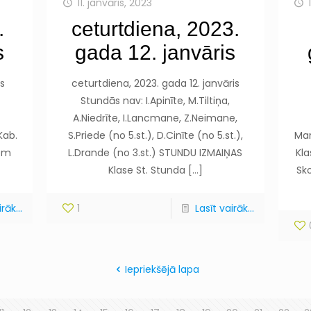
11. janvāris, 2023
.
ceturtdiena, 2023.
s
gada 12. janvāris
s
ceturtdiena, 2023. gada 12. janvāris
Stundās nav: I.Apinīte, M.Tiltiņa,
A.Niedrīte, I.Lancmane, Z.Neimane,
Kab.
S.Priede (no 5.st.), D.Cinīte (no 5.st.),
Mar
iem
L.Drande (no 3.st.) STUNDU IZMAIŅAS
Kla
Klase St. Stunda
[…]
Sko
rāk...
1
Lasīt vairāk...
Iepriekšējā lapa