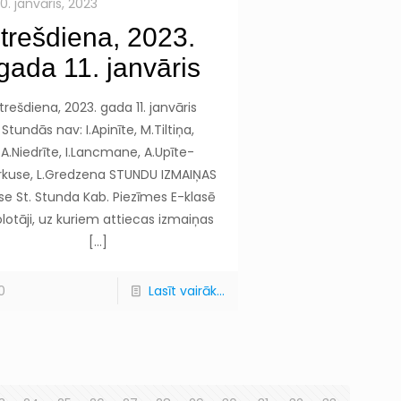
10. janvāris, 2023
trešdiena, 2023.
gada 11. janvāris
trešdiena, 2023. gada 11. janvāris
Stundās nav: I.Apinīte, M.Tiltiņa,
A.Niedrīte, I.Lancmane, A.Upīte-
kuse, L.Gredzena STUNDU IZMAIŅAS
se St. Stunda Kab. Piezīmes E-klasē
lotāji, uz kuriem attiecas izmaiņas
[…]
0
Lasīt vairāk...