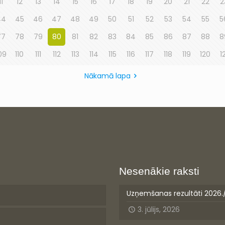
11
12
13
14
15
16
17
18
19
20
21
22
2
44
45
46
47
48
49
50
51
52
53
54
55
5
77
78
79
80
81
82
83
84
85
86
87
88
8
09
110
111
112
113
114
115
116
117
118
119
120
1
Nākamā lapa
Nesenākie raksti
Uzņemšanas rezultāti 2026.
3. jūlijs, 2026