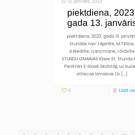
12. janvāris, 2023
piektdiena, 2023
gada 13. janvāri
piektdiena, 2023. gada 13. janvāri
Stundās nav: I.Apinīte, M.Tiltiņa,
A.Niedrīte, I.Lancmane, I.Grāvīte
STUNDU IZMAIŅAS Klase St. Stunda 
Piezīmes E-klasē Skolotāji, uz kur
attiecas izmaiņas 1.b
[…]
0
Lasīt vai