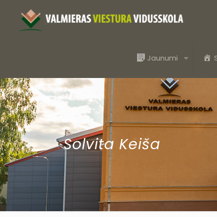
Jaunumi
Solvita Keiša