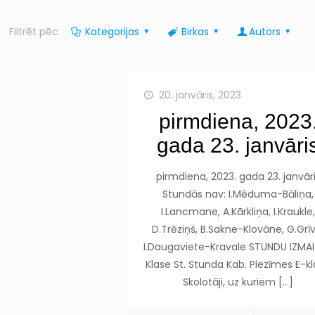
Filtrēt pēc
Kategorijas
Birkas
Autors
20. janvāris, 2023
pirmdiena, 2023
gada 23. janvāri
pirmdiena, 2023. gada 23. janvār
Stundās nav: I.Mēduma-Bāliņa,
I.Lancmane, A.Kārkliņa, I.Kraukle
D.Trēziņš, B.Sakne-Klovāne, G.Grīv
I.Daugaviete-Kravale STUNDU IZMA
Klase St. Stunda Kab. Piezīmes E-k
Skolotāji, uz kuriem
[…]