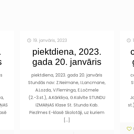
19. janvāris, 2023
.
piektdiena, 2023.
s
gada 20. janvāris
is
piektdiena, 2023. gada 20. janvāris
c
Stundās nav: Z.Neimane, I.Lancmane,
S
,
A.Lozda, V.Fleminga, E.Ločmele
a,
(2.-3.st.), A.Kārkliņa, G.Kalvīte STUNDU
Ja
IŅAS
IZMAIŅAS Klase St. Stunda Kab.
st
lasē
Piezīmes E-klasē Skolotāji, uz kuriem
[…]