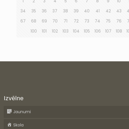
1
2
3
4
5
6
7
8
9
10
34
35
36
37
38
39
40
41
42
43
67
68
69
70
71
72
73
74
75
76
100
101
102
103
104
105
106
107
108
1
Izvēlne
Jaunumi
Skola