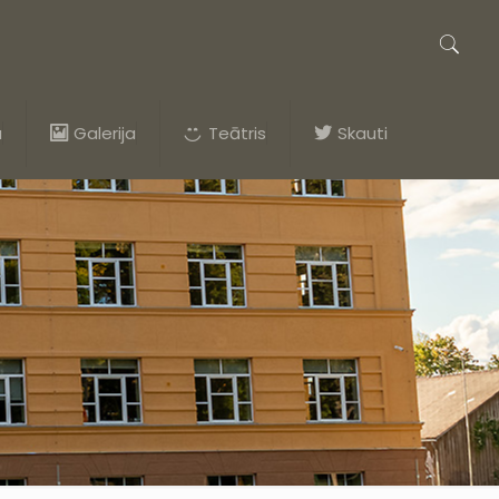
a
Galerija
Teātris
Skauti