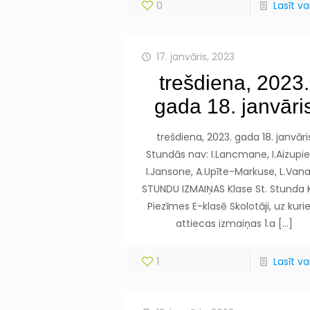
0
Lasīt vai
17. janvāris, 2023
trešdiena, 2023.
gada 18. janvāri
trešdiena, 2023. gada 18. janvāri
Stundās nav: I.Lancmane, I.Aizupie
I.Jansone, A.Upīte-Markuse, L.Van
STUNDU IZMAIŅAS Klase St. Stunda 
Piezīmes E-klasē Skolotāji, uz kur
attiecas izmaiņas 1.a
[…]
1
Lasīt vai