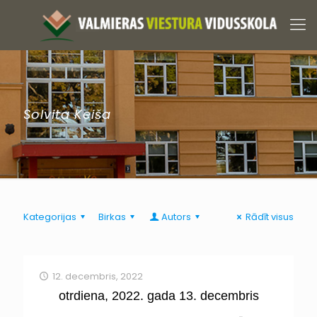
Solvita Keiša
Kategorijas
Birkas
Autors
Rādīt visus
12. decembris, 2022
otrdiena, 2022. gada 13. decembris