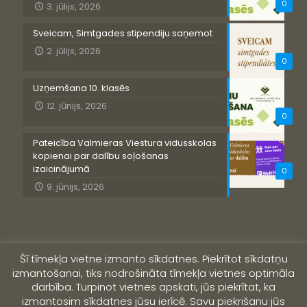
0
3. jūlijs, 2026
Sveicam, Simtgades stipendiju saņemot
2. jūlijs, 2026
0
Uzņemšana 10. klasēs
12. jūnijs, 2026
0
Pateicība Valmieras Viestura vidusskolas
kopienai par dalību soļošanas
izaicinājumā
0
9. jūnijs, 2026
Šī tīmekļa vietne izmanto sīkdatnes. Piekrītot sīkdatņu
izmantošanai, tiks nodrošināta tīmekļa vietnes optimāla
darbība. Turpinot vietnes apskati, jūs piekrītat, ka
izmantosim sīkdatnes jūsu ierīcē. Savu piekrišanu jūs