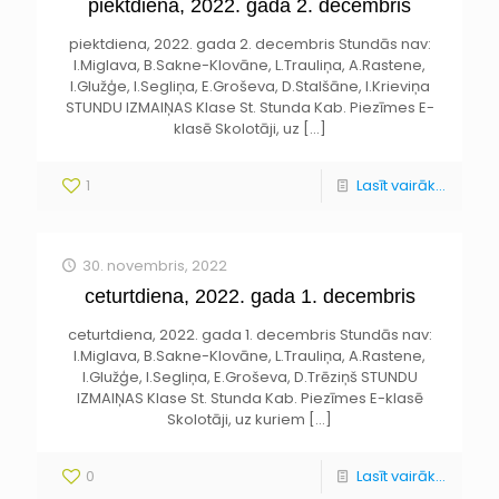
piektdiena, 2022. gada 2. decembris
piektdiena, 2022. gada 2. decembris Stundās nav:
I.Miglava, B.Sakne-Klovāne, L.Trauliņa, A.Rastene,
I.Glužģe, I.Segliņa, E.Groševa, D.Stalšāne, I.Krieviņa
STUNDU IZMAIŅAS Klase St. Stunda Kab. Piezīmes E-
klasē Skolotāji, uz
[…]
1
Lasīt vairāk...
30. novembris, 2022
ceturtdiena, 2022. gada 1. decembris
ceturtdiena, 2022. gada 1. decembris Stundās nav:
I.Miglava, B.Sakne-Klovāne, L.Trauliņa, A.Rastene,
I.Glužģe, I.Segliņa, E.Groševa, D.Trēziņš STUNDU
IZMAIŅAS Klase St. Stunda Kab. Piezīmes E-klasē
Skolotāji, uz kuriem
[…]
0
Lasīt vairāk...