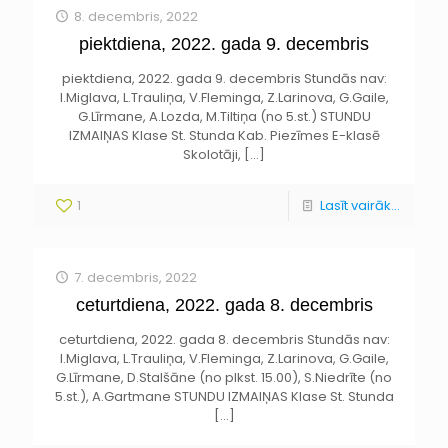
8. decembris, 2022
piektdiena, 2022. gada 9. decembris
piektdiena, 2022. gada 9. decembris Stundās nav:
I.Miglava, L.Trauliņa, V.Fleminga, Z.Larinova, G.Gaile,
G.Līrmane, A.Lozda, M.Tiltiņa (no 5.st.) STUNDU
IZMAIŅAS Klase St. Stunda Kab. Piezīmes E-klasē
Skolotāji,
[…]
1
Lasīt vairāk...
7. decembris, 2022
ceturtdiena, 2022. gada 8. decembris
ceturtdiena, 2022. gada 8. decembris Stundās nav:
I.Miglava, L.Trauliņa, V.Fleminga, Z.Larinova, G.Gaile,
G.Līrmane, D.Stalšāne (no plkst. 15.00), S.Niedrīte (no
5.st.), A.Gartmane STUNDU IZMAIŅAS Klase St. Stunda
[…]