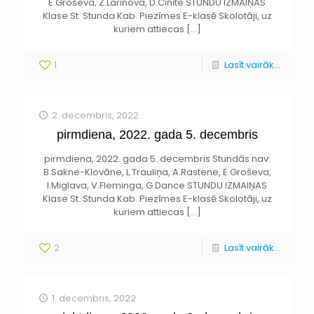
E.Groševa, Z.Larinova, D.Cinīte STUNDU IZMAIŅAS
Klase St. Stunda Kab. Piezīmes E-klasē Skolotāji, uz
kuriem attiecas
[…]
1
Lasīt vairāk...
2. decembris, 2022
pirmdiena, 2022. gada 5. decembris
pirmdiena, 2022. gada 5. decembris Stundās nav:
B.Sakne-Klovāne, L.Trauliņa, A.Rastene, E.Groševa,
I.Miglava, V.Fleminga, G.Dance STUNDU IZMAIŅAS
Klase St. Stunda Kab. Piezīmes E-klasē Skolotāji, uz
kuriem attiecas
[…]
2
Lasīt vairāk...
1. decembris, 2022