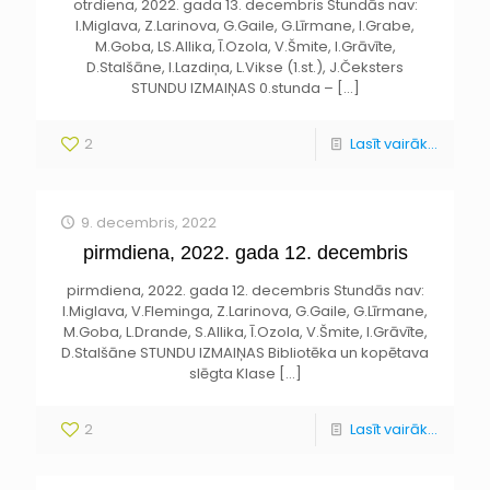
otrdiena, 2022. gada 13. decembris Stundās nav:
I.Miglava, Z.Larinova, G.Gaile, G.Līrmane, I.Grabe,
M.Goba, LS.Allika, Ī.Ozola, V.Šmite, I.Grāvīte,
D.Stalšāne, I.Lazdiņa, L.Vikse (1.st.), J.Čeksters
STUNDU IZMAIŅAS 0.stunda –
[…]
2
Lasīt vairāk...
9. decembris, 2022
pirmdiena, 2022. gada 12. decembris
pirmdiena, 2022. gada 12. decembris Stundās nav:
I.Miglava, V.Fleminga, Z.Larinova, G.Gaile, G.Līrmane,
M.Goba, L.Drande, S.Allika, Ī.Ozola, V.Šmite, I.Grāvīte,
D.Stalšāne STUNDU IZMAIŅAS Bibliotēka un kopētava
slēgta Klase
[…]
2
Lasīt vairāk...