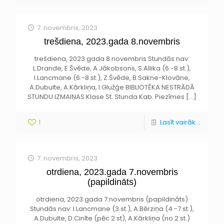
7. novembris, 2023
trešdiena, 2023.gada 8.novembris
trešdiena, 2023.gada 8.novembris Stundās nav:
L.Drande, E.Švēde, A.Jākobsons, S.Allika (6.-8.st.),
I.Lancmane (6.-8.st.), Z.Švēde, B.Sakne-Klovāne,
A.Dubulte, A.Kārkliņa, I.Glužģe BIBLIOTĒKA NESTRĀDĀ
STUNDU IZMAIŅAS Klase St. Stunda Kab. Piezīmes
[…]
1
Lasīt vairāk...
7. novembris, 2023
otrdiena, 2023.gada 7.novembris
(papildināts)
otrdiena, 2023.gada 7.novembris (papildināts)
Stundās nav: I.Lancmane (3.st.), A.Bērziņa (4.-7.st.),
A.Dubulte, D.Cinīte (pēc 2.st), A.Kārkliņa (no 2.st.)