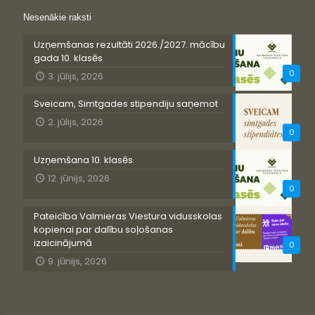
Nesenākie raksti
Uzņemšanas rezultāti 2026./2027. mācību
gada 10. klasēs
0
3. jūlijs, 2026
Sveicam, Simtgades stipendiju saņemot
2. jūlijs, 2026
0
Uzņemšana 10. klasēs
12. jūnijs, 2026
0
Pateicība Valmieras Viestura vidusskolas
kopienai par dalību soļošanas
izaicinājumā
0
9. jūnijs, 2026