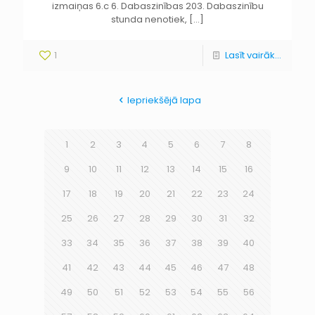
izmaiņas 6.c 6. Dabaszinības 203. Dabaszinību
stunda nenotiek,
[…]
1
Lasīt vairāk...
Iepriekšējā lapa
1
2
3
4
5
6
7
8
9
10
11
12
13
14
15
16
17
18
19
20
21
22
23
24
25
26
27
28
29
30
31
32
33
34
35
36
37
38
39
40
41
42
43
44
45
46
47
48
49
50
51
52
53
54
55
56