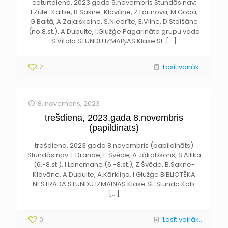
ceturtdiena, 2023.gada 9.novembris Stundās nav:
I.Zūle-Kaibe, B.Sakne-Klovāne, Z.Larinova, M.Goba,
G.Baltā, A.Zaļaiskalne, S.Niedrīte, E.Vilne, D.Stalšāne
(no 8.st.), A.Dubulte, I.Glužģe Pagarināto grupu vada
S.Vītola STUNDU IZMAIŅAS Klase St.
[…]
2
Lasīt vairāk...
8. novembris, 2023
trešdiena, 2023.gada 8.novembris
(papildināts)
trešdiena, 2023.gada 8.novembris (papildināts)
Stundās nav: L.Drande, E.Švēde, A.Jākobsons, S.Allika
(6.-8.st.), I.Lancmane (6.-8.st.), Z.Švēde, B.Sakne-
Klovāne, A.Dubulte, A.Kārkliņa, I.Glužģe BIBLIOTĒKA
NESTRĀDĀ STUNDU IZMAIŅAS Klase St. Stunda Kab.
[…]
0
Lasīt vairāk...