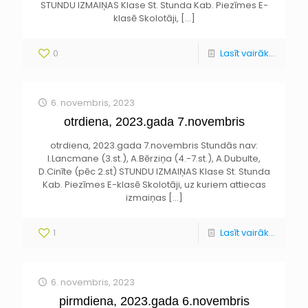
STUNDU IZMAIŅAS Klase St. Stunda Kab. Piezīmes E-
klasē Skolotāji,
[…]
0
Lasīt vairāk...
6. novembris, 2023
otrdiena, 2023.gada 7.novembris
otrdiena, 2023.gada 7.novembris Stundās nav:
I.Lancmane (3.st.), A.Bērziņa (4.-7.st.), A.Dubulte,
D.Cinīte (pēc 2.st) STUNDU IZMAIŅAS Klase St. Stunda
Kab. Piezīmes E-klasē Skolotāji, uz kuriem attiecas
izmaiņas
[…]
1
Lasīt vairāk...
6. novembris, 2023
pirmdiena, 2023.gada 6.novembris