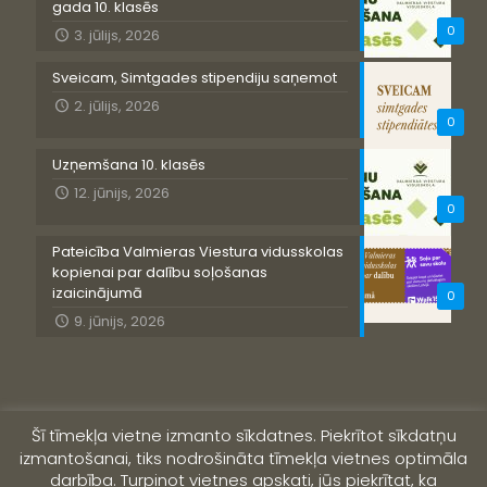
gada 10. klasēs
0
3. jūlijs, 2026
Sveicam, Simtgades stipendiju saņemot
2. jūlijs, 2026
0
Uzņemšana 10. klasēs
12. jūnijs, 2026
0
Pateicība Valmieras Viestura vidusskolas
kopienai par dalību soļošanas
izaicinājumā
0
9. jūnijs, 2026
Šī tīmekļa vietne izmanto sīkdatnes. Piekrītot sīkdatņu
izmantošanai, tiks nodrošināta tīmekļa vietnes optimāla
darbība. Turpinot vietnes apskati, jūs piekrītat, ka