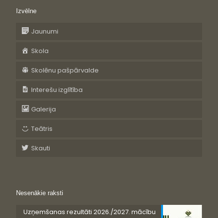
Izvēlne
Jaunumi
Skola
Skolēnu pašpārvalde
Interešu izglītība
Galerija
Teātris
Skauti
Nesenākie raksti
Uzņemšanas rezultāti 2026./2027. mācību