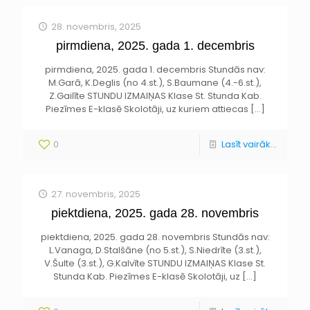
28. novembris, 2025
pirmdiena, 2025. gada 1. decembris
pirmdiena, 2025. gada 1. decembris Stundās nav:
M.Garā, K.Deglis (no 4.st.), S.Baumane (4.-6.st.),
Z.Gailīte STUNDU IZMAIŅAS Klase St. Stunda Kab.
Piezīmes E-klasē Skolotāji, uz kuriem attiecas
[…]
0
Lasīt vairāk...
27. novembris, 2025
piektdiena, 2025. gada 28. novembris
piektdiena, 2025. gada 28. novembris Stundās nav:
L.Vanaga, D.Stalšāne (no 5.st.), S.Niedrīte (3.st.),
V.Šulte (3.st.), G.Kalvīte STUNDU IZMAIŅAS Klase St.
Stunda Kab. Piezīmes E-klasē Skolotāji, uz
[…]