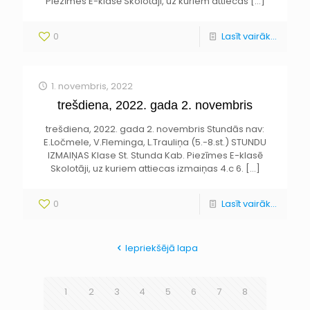
Piezīmes E-klasē Skolotāji, uz kuriem attiecas
[…]
0
Lasīt vairāk...
1. novembris, 2022
trešdiena, 2022. gada 2. novembris
trešdiena, 2022. gada 2. novembris Stundās nav:
E.Ločmele, V.Fleminga, L.Trauliņa (5.-8.st.) STUNDU
IZMAIŅAS Klase St. Stunda Kab. Piezīmes E-klasē
Skolotāji, uz kuriem attiecas izmaiņas 4.c 6.
[…]
0
Lasīt vairāk...
Iepriekšējā lapa
1
2
3
4
5
6
7
8