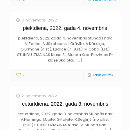
3. novembris, 2022
piektdiena, 2022. gada 4. novembris
piektdiena, 2022. gada 4. novembris Stundās nav:
V.Zariņa, A.Jākobsons, I.Grāvīte, A.Kārkliņa,
G.Līrmane (4.st.), I.Barce (7.-8.st.), M.Goba (1.st.)
STUNDU IZMAIŅAS Klase St. Stunda Kab. Piezīmes E-
klasē Skolotāji,
[…]
2
Lasīt vairāk...
2. novembris, 2022
ceturtdiena, 2022. gada 3. novembris
ceturtdiena, 2022. gada 3. novembris Stundās nav:
V.Fleminga, I.Upīte, G.Kalvīte, R.Segliņš (no plkst.
12.30) STUNDU IZMAIŅAS Klase St. Stunda Kab.