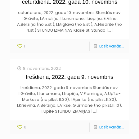
ceturtdiena, 2022. gada 10. novembris
ceturtdiena, 2022. gada 10. novembris Stundās nav:
I.Grāvīte, I.Amoliņa, I.Lancmane, I.Liepiņa, E.Vilne,
A.Bērziņa (no 5.st.), I.Miglava (no 5.st.), A.Niedrīte (no
4.st.) STUNDU IZMAIŅAS Klase St. Stunda
[…]
1
Lasīt vairāk...
8. novembris, 2022
trešdiena, 2022. gada 9. novembris
trešdiena, 2022. gada 9. novembris Stundās nav:
I.Grāvīte, I.Lancmane, I.Liepiņa, V.Fleminga, A.Upīte-
Markuse (no plkst.11.30), I.Apinīte (no plkst.11.30),
I.Krieviņa, A.Bērziņa, L.Vikse, G.Līrmane (no plkst.11.10),
I.Upīte STUNDU IZMAIŅAS
[…]
0
Lasīt vairāk...