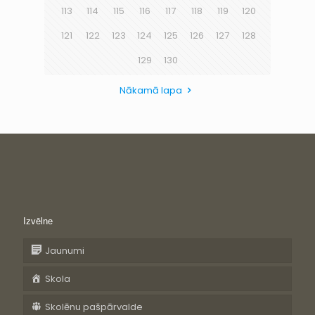
113
114
115
116
117
118
119
120
121
122
123
124
125
126
127
128
129
130
Nākamā lapa
Izvēlne
Jaunumi
Skola
Skolēnu pašpārvalde