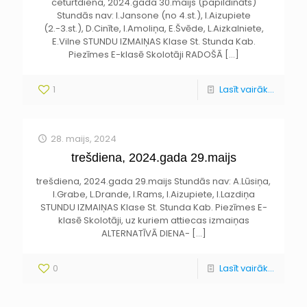
ceturtdiena, 2024.gada 30.maijs (papildināts)
Stundās nav: I.Jansone (no 4.st.), I.Aizupiete
(2.-3.st.), D.Cinīte, I.Amoliņa, E.Švēde, L.Aizkalniete,
E.Vilne STUNDU IZMAIŅAS Klase St. Stunda Kab.
Piezīmes E-klasē Skolotāji RADOŠĀ
[…]
1
Lasīt vairāk...
28. maijs, 2024
trešdiena, 2024.gada 29.maijs
trešdiena, 2024.gada 29.maijs Stundās nav: A.Lūsiņa,
I.Grabe, L.Drande, I.Rams, I.Aizupiete, I.Lazdiņa
STUNDU IZMAIŅAS Klase St. Stunda Kab. Piezīmes E-
klasē Skolotāji, uz kuriem attiecas izmaiņas
ALTERNATĪVĀ DIENA-
[…]
0
Lasīt vairāk...