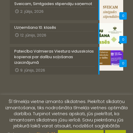
Sveicam, Simtgades stipendiju saņemot
2. jūlijs, 2026
0
Uzņemšana 10. klasēs
12. jūnijs, 2026
0
Pateicība Valmieras Viestura vidusskolas
kopienai par dalību soļošanas
izaicinājumā
0
9. jūnijs, 2026
Šī tīmekļa vietne izmanto sīkdatnes. Piekrītot sīkdatņu
izmantošanai, tiks nodrošināta tīmekļa vietnes optimāla
darbība. Turpinot vietnes apskati, jūs piekrītat, ka
izmantosim sīkdatnes jūsu ierīcē. Savu piekrišanu jūs
jebkurā laikā varat atsaukt, nodzēšot saglabātās
© 2019 Valmieras Viestura vidusskola