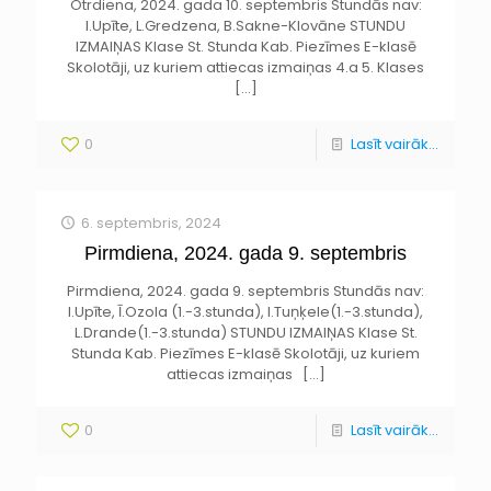
Otrdiena, 2024. gada 10. septembris Stundās nav:
I.Upīte, L.Gredzena, B.Sakne-Klovāne STUNDU
IZMAIŅAS Klase St. Stunda Kab. Piezīmes E-klasē
Skolotāji, uz kuriem attiecas izmaiņas 4.a 5. Klases
[…]
0
Lasīt vairāk...
6. septembris, 2024
Pirmdiena, 2024. gada 9. septembris
Pirmdiena, 2024. gada 9. septembris Stundās nav:
I.Upīte, Ī.Ozola (1.-3.stunda), I.Tuņķele(1.-3.stunda),
L.Drande(1.-3.stunda) STUNDU IZMAIŅAS Klase St.
Stunda Kab. Piezīmes E-klasē Skolotāji, uz kuriem
attiecas izmaiņas
[…]
0
Lasīt vairāk...