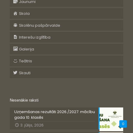
Jaunumi
Skola
Skolēnu pašpārvalde
Interešu izglītība
Galerija
Teātris
Skauti
Nesenākie raksti
Uzņemšanas rezultāti 2026./2027. mācību
gada 10. klasēs
0
3. jūlijs, 2026