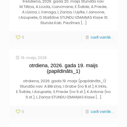
trešdiena, 2026. gada 20. maijs Stundās nav:
M.Tiltiņa, A.Lozda, I.Lancmane, E.Švēde, A.Priede,
A.Lūsiņa, L.Vanaga, L.Zariņa, I.Upīte, I.Jansone,
I.Aizupiete, D.Stalšāne STUNDU IZMAIŅAS Klase St.
Stunda Kab. Piezīmes
[…]
0
Lasīt vairāk...
19. maijs, 2026
otrdiena, 2026. gada 19. maijs
(papildināts_1)
otrdiena, 2026. gada 19. maijs (papildināts_1)
Stundās nav: A.Bērziņa, I.Grabe (no 8.st.), K.Irklis,
E.Švēde, I.Aizupiete, S.Priede (no 5.st.), K.Antone (no
5.st.), L.Zariņa STUNDU IZMAIŅAS Klase
[…]
0
Lasīt vairāk...