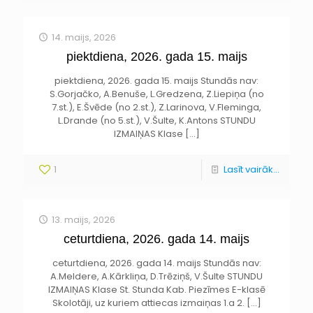
14. maijs, 2026
piektdiena, 2026. gada 15. maijs
piektdiena, 2026. gada 15. maijs Stundās nav:
S.Gorjačko, A.Benuše, L.Gredzena, Z.Liepiņa (no
7.st.), E.Švēde (no 2.st.), Z.Larinova, V.Fleminga,
L.Drande (no 5.st.), V.Šulte, K.Antons STUNDU
IZMAIŅAS Klase
[…]
1
Lasīt vairāk...
13. maijs, 2026
ceturtdiena, 2026. gada 14. maijs
ceturtdiena, 2026. gada 14. maijs Stundās nav:
A.Meldere, A.Kārkliņa, D.Trēziņš, V.Šulte STUNDU
IZMAIŅAS Klase St. Stunda Kab. Piezīmes E-klasē
Skolotāji, uz kuriem attiecas izmaiņas 1.a 2.
[…]