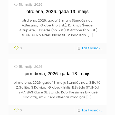
18. maijs, 2026
otrdiena, 2026. gada 19. maijs
otrdiena, 2026. gada 19. maijs Stundās nav:
A.Bērziņa, I.Grabe (no 8.st.), K.Irklis, E.Švēde,
I.Aizupiete, S.Priede (no 5.st.), K.Antone (no 5.st.)
STUNDU IZMAIŅAS Klase St. Stunda Kab.
[…]
0
Lasīt vairāk...
15. maijs, 2026
pirmdiena, 2026. gada 18. maijs
pirmdiena, 2026. gada 18. maijs Stundās nav: G.Baltā,
Z.Gailīte, G.Kalvīte, I.Grabe, K.Irklis, E.Švēde STUNDU
IZMAIŅAS Klase St. Stunda Kab. Piezīmes E-klasē
Skolotāji, uz kuriem attiecas izmaiņas
[…]
0
Lasīt vairāk...