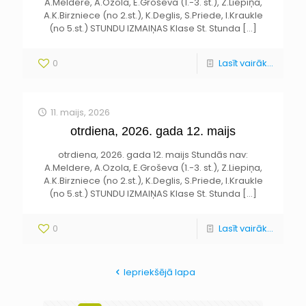
A.Meldere, A.Ozola, E.Groševa (1.-3. st.), Z.Liepiņa,
A.K.Birzniece (no 2.st.), K.Deglis, S.Priede, I.Kraukle
(no 5.st.) STUNDU IZMAIŅAS Klase St. Stunda
[…]
0
Lasīt vairāk...
11. maijs, 2026
otrdiena, 2026. gada 12. maijs
otrdiena, 2026. gada 12. maijs Stundās nav:
A.Meldere, A.Ozola, E.Groševa (1.-3. st.), Z.Liepiņa,
A.K.Birzniece (no 2.st.), K.Deglis, S.Priede, I.Kraukle
(no 5.st.) STUNDU IZMAIŅAS Klase St. Stunda
[…]
0
Lasīt vairāk...
Iepriekšējā lapa