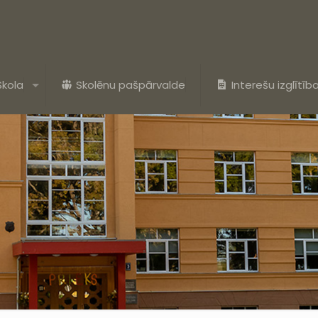
Skola
Skolēnu pašpārvalde
Interešu izglītīb