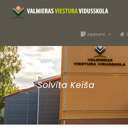
Jaunumi
Solvita Keiša