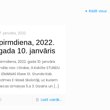
Rādīt visus
7. janvāris, 2022
pirmdiena, 2022.
gada 10. janvāris
pirmdiena, 2022. gada 10. janvāris
ndās nav: I.Grabe, G.Kalvīte STUNDU
IZMAIŅAS Klase St. Stunda Kab.
ezīmes E-klasē Skolotāji, uz kuriem
iecas izmaiņas 5.a 3. Dizains un
[…]
0
Lasīt vairāk...