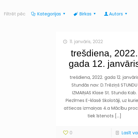
Filtrēt pēc
Kategorijas
Birkas
Autors
11. janvāris, 2022
trešdiena, 2022.
gada 12. janvāri
trešdiena, 2022. gada 12. janvāri
Stundās nav: D.Trēziņš STUNDU
IZMAIŅAS Klase St. Stunda Kab.
Piezīmes E-klasē Skolotāji, uz kur
attiecas izmaiņas 4.a Mācību pro
tiek īstenots
[…]
0
Lasīt vai