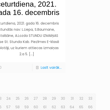
ceturtdiena, 2021.
ada 16. decembris
urtdiena, 2021. gada 16. decembris
Stundās nav: L.Liepa, S.Baumane,
Stalšāne, A.Lozda STUNDU IZMAIŅAS
se St. Stunda Kab. Piezīmes E-klasē
lotāji, uz kuriem attiecas izmaiņas
2.a 5.
[…]
0
Lasīt vairāk...
3
24
25
26
27
28
29
30
31
32
33
6
57
58
59
60
61
62
63
64
65
66