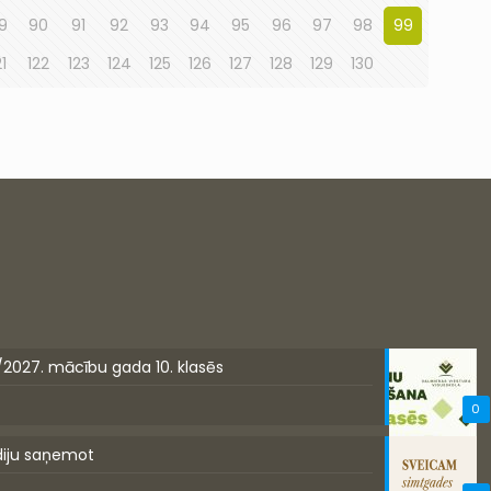
9
90
91
92
93
94
95
96
97
98
99
21
122
123
124
125
126
127
128
129
130
/2027. mācību gada 10. klasēs
0
diju saņemot