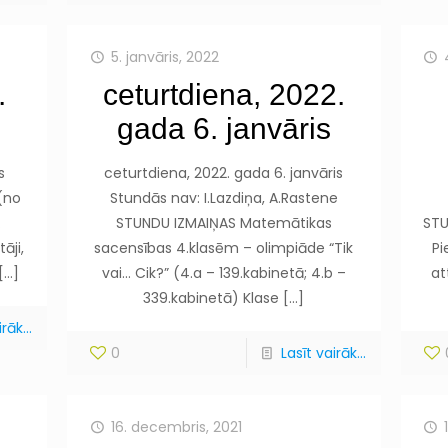
5. janvāris, 2022
.
ceturtdiena, 2022.
gada 6. janvāris
s
ceturtdiena, 2022. gada 6. janvāris
(no
Stundās nav: I.Lazdiņa, A.Rastene
.
STUNDU IZMAIŅAS Matemātikas
STU
āji,
sacensības 4.klasēm – olimpiāde “Tik
Pi
[…]
vai… Cik?” (4.a – 139.kabinetā; 4.b –
at
339.kabinetā) Klase
[…]
rāk...
0
Lasīt vairāk...
16. decembris, 2021