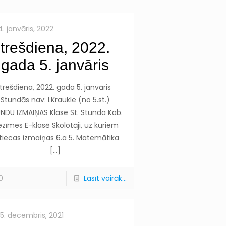
4. janvāris, 2022
trešdiena, 2022.
gada 5. janvāris
trešdiena, 2022. gada 5. janvāris
Stundās nav: I.Kraukle (no 5.st.)
NDU IZMAIŅAS Klase St. Stunda Kab.
ezīmes E-klasē Skolotāji, uz kuriem
tiecas izmaiņas 6.a 5. Matemātika
[…]
0
Lasīt vairāk...
15. decembris, 2021