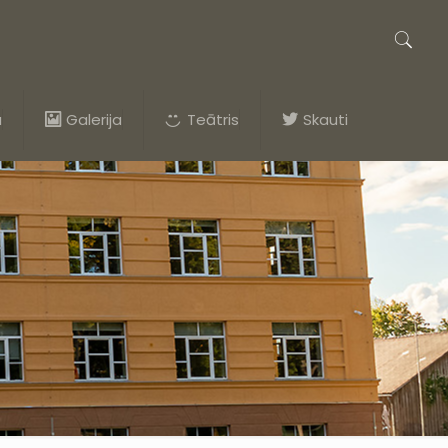
a
Galerija
Teātris
Skauti