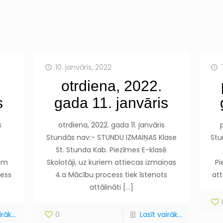
10. janvāris, 2022
otrdiena, 2022.
s
gada 11. janvāris
s
otrdiena, 2022. gada 11. janvāris
Stundās nav:- STUNDU IZMAIŅAS Klase
Stu
St. Stunda Kab. Piezīmes E-klasē
iem
Skolotāji, uz kuriem attiecas izmaiņas
Pi
cess
4.a Mācību process tiek īstenots
att
attālināti
[…]
rāk...
0
Lasīt vairāk...