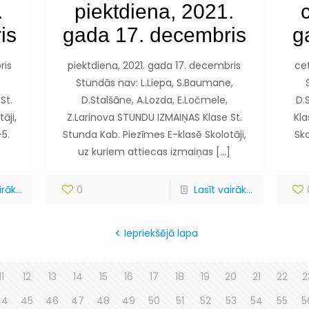
.
piektdiena, 2021.
is
gada 17. decembris
g
ris
piektdiena, 2021. gada 17. decembris
cet
Stundās nav: L.Liepa, S.Baumane,
St.
D.Stalšāne, A.Lozda, E.Ločmele,
D.
āji,
Z.Larinova STUNDU IZMAIŅAS Klase St.
Kla
-5.
Stunda Kab. Piezīmes E-klasē Skolotāji,
Sko
uz kuriem attiecas izmaiņas
[…]
rāk...
0
Lasīt vairāk...
Iepriekšējā lapa
11
12
13
14
15
16
17
18
19
20
21
22
2
44
45
46
47
48
49
50
51
52
53
54
55
5