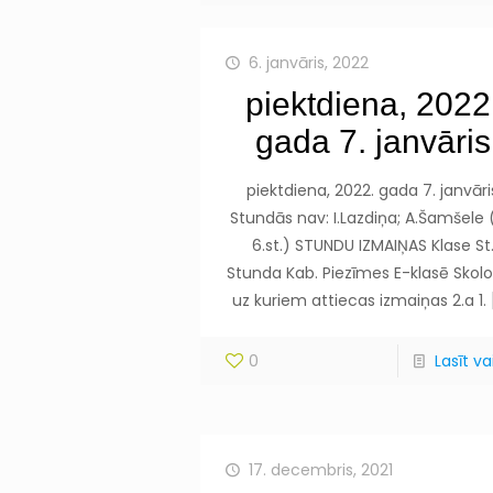
6. janvāris, 2022
piektdiena, 2022
gada 7. janvāris
piektdiena, 2022. gada 7. janvāri
Stundās nav: I.Lazdiņa; A.Šamšele 
6.st.) STUNDU IZMAIŅAS Klase St
Stunda Kab. Piezīmes E-klasē Skolot
uz kuriem attiecas izmaiņas 2.a 1.
0
Lasīt vai
17. decembris, 2021