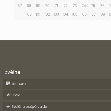
67
68
69
70
71
72
73
74
75
76
100
101
102
103
104
105
106
107
108
1
Izvēlne
Jaunumi
Skola
Skolēnu pašpārvalde