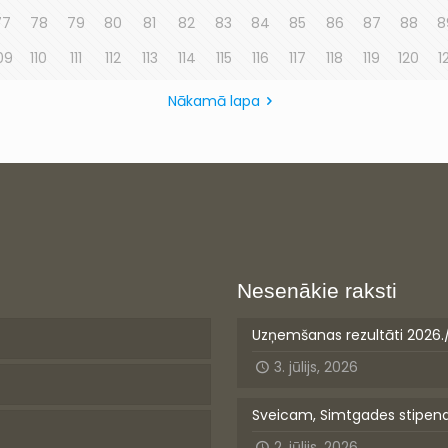
77
78
79
80
81
82
83
84
85
86
87
88
8
09
110
111
112
113
114
115
116
117
118
119
120
1
Nākamā lapa
Nesenākie raksti
Uzņemšanas rezultāti 2026.
3. jūlijs, 2026
Sveicam, Simtgades stipen
2. jūlijs, 2026