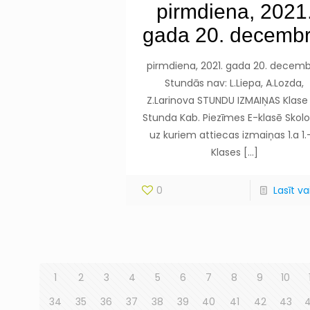
pirmdiena, 2021
gada 20. decembr
pirmdiena, 2021. gada 20. decemb
Stundās nav: L.Liepa, A.Lozda,
Z.Larinova STUNDU IZMAIŅAS Klase 
Stunda Kab. Piezīmes E-klasē Skolot
uz kuriem attiecas izmaiņas 1.a 1.
Klases
[…]
0
Lasīt vai
1
2
3
4
5
6
7
8
9
10
34
35
36
37
38
39
40
41
42
43