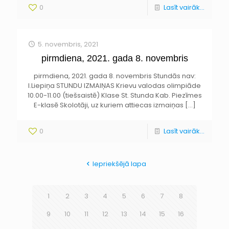
0
Lasīt vairāk...
5. novembris, 2021
pirmdiena, 2021. gada 8. novembris
pirmdiena, 2021. gada 8. novembris Stundās nav:
I.Liepiņa STUNDU IZMAIŅAS Krievu valodas olimpiāde
10.00-11.00 (tiešsaistē) Klase St. Stunda Kab. Piezīmes
E-klasē Skolotāji, uz kuriem attiecas izmaiņas
[…]
0
Lasīt vairāk...
Iepriekšējā lapa
1
2
3
4
5
6
7
8
9
10
11
12
13
14
15
16