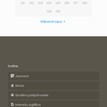
121
122
123
124
125
126
127
128
129
130
Nākamā lapa
Izvēlne
Jaunumi
Skola
Skolēnu pašpārvalde
Interešu izglītība