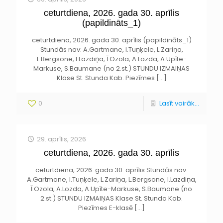
ceturtdiena, 2026. gada 30. aprīlis
(papildināts_1)
ceturtdiena, 2026. gada 30. aprīlis (papildināts_1)
Stundās nav: A.Gartmane, I.Tuņķele, L.Zariņa,
L.Bergsone, I.Lazdiņa, Ī.Ozola, A.Lozda, A.Upīte-
Markuse, S.Baumane (no 2.st.) STUNDU IZMAIŅAS
Klase St. Stunda Kab. Piezīmes
[…]
0
Lasīt vairāk...
29. aprīlis, 2026
ceturtdiena, 2026. gada 30. aprīlis
ceturtdiena, 2026. gada 30. aprīlis Stundās nav:
A.Gartmane, I.Tuņķele, L.Zariņa, L.Bergsone, I.Lazdiņa,
Ī.Ozola, A.Lozda, A.Upīte-Markuse, S.Baumane (no
2.st.) STUNDU IZMAIŅAS Klase St. Stunda Kab.
Piezīmes E-klasē
[…]