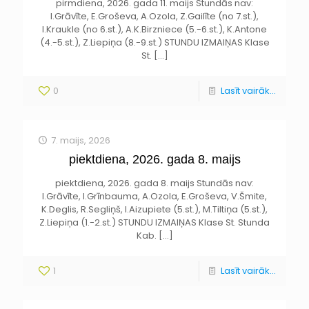
pirmdiena, 2026. gada 11. maijs Stundās nav:
I.Grāvīte, E.Groševa, A.Ozola, Z.Gailīte (no 7.st.),
I.Kraukle (no 6.st.), A.K.Birzniece (5.-6.st.), K.Antone
(4.-5.st.), Z.Liepiņa (8.-9.st.) STUNDU IZMAIŅAS Klase
St.
[…]
0
Lasīt vairāk...
7. maijs, 2026
piektdiena, 2026. gada 8. maijs
piektdiena, 2026. gada 8. maijs Stundās nav:
I.Grāvīte, I.Grīnbauma, A.Ozola, E.Groševa, V.Šmite,
K.Deglis, R.Segliņš, I.Aizupiete (5.st.), M.Tiltiņa (5.st.),
Z.Liepiņa (1.-2.st.) STUNDU IZMAIŅAS Klase St. Stunda
Kab.
[…]
1
Lasīt vairāk...