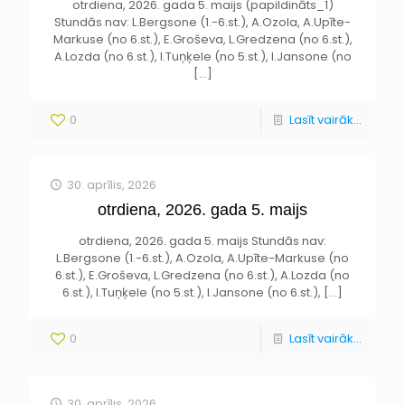
otrdiena, 2026. gada 5. maijs (papildināts_1)
Stundās nav: L.Bergsone (1.-6.st.), A.Ozola, A.Upīte-
Markuse (no 6.st.), E.Groševa, L.Gredzena (no 6.st.),
A.Lozda (no 6.st.), I.Tuņķele (no 5.st.), I.Jansone (no
[…]
0
Lasīt vairāk...
30. aprīlis, 2026
otrdiena, 2026. gada 5. maijs
otrdiena, 2026. gada 5. maijs Stundās nav:
L.Bergsone (1.-6.st.), A.Ozola, A.Upīte-Markuse (no
6.st.), E.Groševa, L.Gredzena (no 6.st.), A.Lozda (no
6.st.), I.Tuņķele (no 5.st.), I.Jansone (no 6.st.),
[…]
0
Lasīt vairāk...
30. aprīlis, 2026