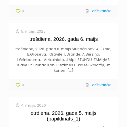
0
Lasīt vairāk...
5. maijs, 2026
trešdiena, 2026. gada 6. maijs
trešdiena, 2026. gada 6. maijs Stundās nav: A.Ozola,
E.Groševa, I.Grāvīte, L.Drande, A.Bērziņa,
I.Grīnbauma, L.Aizkalniete, J.Alps STUNDU IZMAIŅAS
Klase St. Stunda Kab. Piezīmes E-klasē Skolotāji, uz
kuriem
[…]
0
Lasīt vairāk...
4. maijs, 2026
otrdiena, 2026. gada 5. maijs
(papildināts_1)