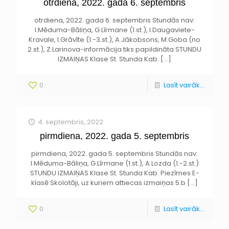
otrdiena, 2022. gada 6. septembris
otrdiena, 2022. gada 6. septembris Stundās nav:
I.Mēduma-Bāliņa, G.Līrmane (1.st.), I.Daugaviete-
Kravale, I.Grāvīte (1.-3.st.), A.Jākobsons, M.Goba (no
2.st.), Z.Larinova-informācija tiks papildināta STUNDU
IZMAIŅAS Klase St. Stunda Kab.
[…]
0
Lasīt vairāk...
4. septembris, 2022
pirmdiena, 2022. gada 5. septembris
pirmdiena, 2022. gada 5. septembris Stundās nav:
I.Mēduma-Bāliņa, G.Līrmane (1.st.), A.Lozda (1.-2.st.)
STUNDU IZMAIŅAS Klase St. Stunda Kab. Piezīmes E-
klasē Skolotāji, uz kuriem attiecas izmaiņas 5.b
[…]
0
Lasīt vairāk...