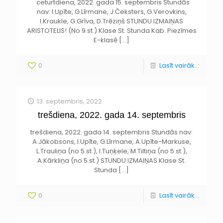
ceturtdiena, 2022. gada 15. septembris Stundās
nav: I.Upīte, G.Līrmane, J.Čeksters, G.Verovkins,
I.Kraukle, G.Grīva, D.Trēziņš STUNDU IZMAIŅAS
ARISTOTELIS! (No 9.st.) Klase St. Stunda Kab. Piezīmes
E-klasē
[…]
0
Lasīt vairāk...
13. septembris, 2022
trešdiena, 2022. gada 14. septembris
trešdiena, 2022. gada 14. septembris Stundās nav:
A.Jākobsons, I.Upīte, G.Līrmane, A.Upīte-Markuse,
L.Trauliņa (no 5.st.), I.Tuņķele, M.Tiltiņa (no 5.st.),
A.Kārkliņa (no 5.st.) STUNDU IZMAIŅAS Klase St.
Stunda
[…]
0
Lasīt vairāk...