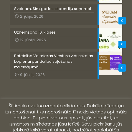
Sveicam, Simtgades stipendiju saņemot
2. jūlijs, 2026
0
Uzņemšana 10. klasēs
12. jūnijs, 2026
0
Pateicība Valmieras Viestura vidusskolas
kopienai par dalību soļošanas
izaicinājumā
0
9. jūnijs, 2026
Šī tīmekļa vietne izmanto sīkdatnes. Piekrītot sīkdatņu
izmantošanai, tiks nodrošināta tīmekļa vietnes optimāla
darbība. Turpinot vietnes apskati, jūs piekrītat, ka
izmantosim sīkdatnes jūsu ierīcē. Savu piekrišanu jūs
jebkurā laikā varat atsaukt, nodzēšot saglabātās
© 2019 Valmieras Viestura vidusskola