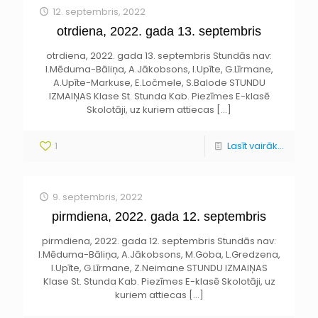
12. septembris, 2022
otrdiena, 2022. gada 13. septembris
otrdiena, 2022. gada 13. septembris Stundās nav:
I.Mēduma-Bāliņa, A.Jākobsons, I.Upīte, G.Līrmane,
A.Upīte-Markuse, E.Ločmele, S.Balode STUNDU
IZMAIŅAS Klase St. Stunda Kab. Piezīmes E-klasē
Skolotāji, uz kuriem attiecas
[…]
1
Lasīt vairāk...
9. septembris, 2022
pirmdiena, 2022. gada 12. septembris
pirmdiena, 2022. gada 12. septembris Stundās nav:
I.Mēduma-Bāliņa, A.Jākobsons, M.Goba, L.Gredzena,
I.Upīte, G.Līrmane, Z.Neimane STUNDU IZMAIŅAS
Klase St. Stunda Kab. Piezīmes E-klasē Skolotāji, uz
kuriem attiecas
[…]