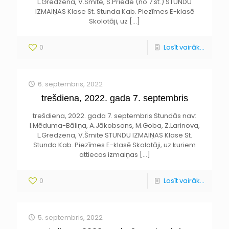
L.Gredzena, V.Šmite, S.Priede (no 7.st.) STUNDU
IZMAIŅAS Klase St. Stunda Kab. Piezīmes E-klasē
Skolotāji, uz
[…]
0
Lasīt vairāk...
6. septembris, 2022
trešdiena, 2022. gada 7. septembris
trešdiena, 2022. gada 7. septembris Stundās nav:
I.Mēduma-Bāliņa, A.Jākobsons, M.Goba, Z.Larinova,
L.Gredzena, V.Šmite STUNDU IZMAIŅAS Klase St.
Stunda Kab. Piezīmes E-klasē Skolotāji, uz kuriem
attiecas izmaiņas
[…]
0
Lasīt vairāk...
5. septembris, 2022