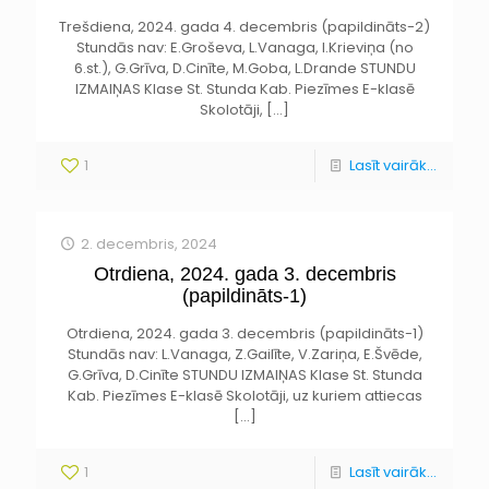
Trešdiena, 2024. gada 4. decembris (papildināts-2)
Stundās nav: E.Groševa, L.Vanaga, I.Krieviņa (no
6.st.), G.Grīva, D.Cinīte, M.Goba, L.Drande STUNDU
IZMAIŅAS Klase St. Stunda Kab. Piezīmes E-klasē
Skolotāji,
[…]
1
Lasīt vairāk...
2. decembris, 2024
Otrdiena, 2024. gada 3. decembris
(papildināts-1)
Otrdiena, 2024. gada 3. decembris (papildināts-1)
Stundās nav: L.Vanaga, Z.Gailīte, V.Zariņa, E.Švēde,
G.Grīva, D.Cinīte STUNDU IZMAIŅAS Klase St. Stunda
Kab. Piezīmes E-klasē Skolotāji, uz kuriem attiecas
[…]
1
Lasīt vairāk...