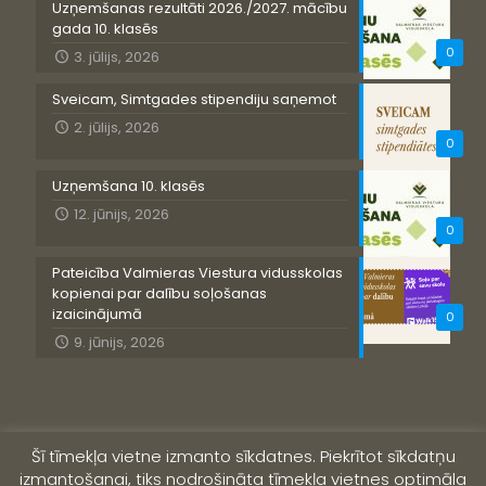
Uzņemšanas rezultāti 2026./2027. mācību
gada 10. klasēs
0
3. jūlijs, 2026
Sveicam, Simtgades stipendiju saņemot
2. jūlijs, 2026
0
Uzņemšana 10. klasēs
12. jūnijs, 2026
0
Pateicība Valmieras Viestura vidusskolas
kopienai par dalību soļošanas
izaicinājumā
0
9. jūnijs, 2026
Šī tīmekļa vietne izmanto sīkdatnes. Piekrītot sīkdatņu
izmantošanai, tiks nodrošināta tīmekļa vietnes optimāla