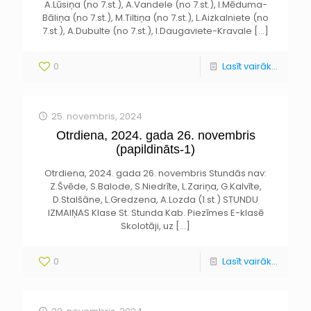
A.Lūsiņa (no 7.st.), A.Vandele (no 7.st.), I.Mēduma-
Bāliņa (no 7.st.), M.Tiltiņa (no 7.st.), L.Aizkalniete (no
7.st.), A.Dubulte (no 7.st.), I.Daugaviete-Kravale
[…]
0
Lasīt vairāk...
25. novembris, 2024
Otrdiena, 2024. gada 26. novembris
(papildināts-1)
Otrdiena, 2024. gada 26. novembris Stundās nav:
Z.Švēde, S.Balode, S.Niedrīte, L.Zariņa, G.Kalvīte,
D.Stalšāne, L.Gredzena, A.Lozda (1.st.) STUNDU
IZMAIŅAS Klase St. Stunda Kab. Piezīmes E-klasē
Skolotāji, uz
[…]
0
Lasīt vairāk...