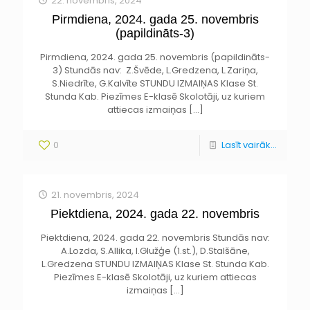
22. novembris, 2024
Pirmdiena, 2024. gada 25. novembris
(papildināts-3)
Pirmdiena, 2024. gada 25. novembris (papildināts-
3) Stundās nav: Z.Švēde, L.Gredzena, L.Zariņa,
S.Niedrīte, G.Kalvīte STUNDU IZMAIŅAS Klase St.
Stunda Kab. Piezīmes E-klasē Skolotāji, uz kuriem
attiecas izmaiņas
[…]
0
Lasīt vairāk...
21. novembris, 2024
Piektdiena, 2024. gada 22. novembris
Piektdiena, 2024. gada 22. novembris Stundās nav:
A.Lozda, S.Allika, I.Glužģe (1.st.), D.Stalšāne,
L.Gredzena STUNDU IZMAIŅAS Klase St. Stunda Kab.
Piezīmes E-klasē Skolotāji, uz kuriem attiecas
izmaiņas
[…]