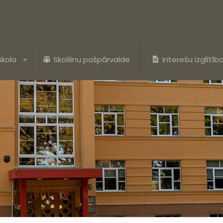
Skola
Skolēnu pašpārvalde
Interešu izglītīb