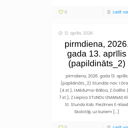
0
Lasīt vai
12. aprīlis, 2026
pirmdiena, 2026
gada 13. aprīlis
(papildināts_2)
pirmdiena, 2026. gada 13. aprīlis
(papildināts_2) Stundās nav: I.Gr
(4.st.), I.Mēduma-Bāliņa, Z.Gailīte
7.st.), Z.Liepiņa STUNDU IZMAIŅAS K
St. Stunda Kab. Piezīmes E-klas
Skolotāji, uz kuriem
[…]
0
Lasīt vai