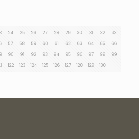
3
24
25
26
27
28
29
30
31
32
33
6
57
58
59
60
61
62
63
64
65
66
9
90
91
92
93
94
95
96
97
98
99
21
122
123
124
125
126
127
128
129
130