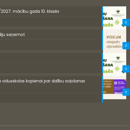
/2027. mācību gada 10. klasēs
0
diju saņemot
0
0
a vidusskolas kopienai par dalību soļošanas
0