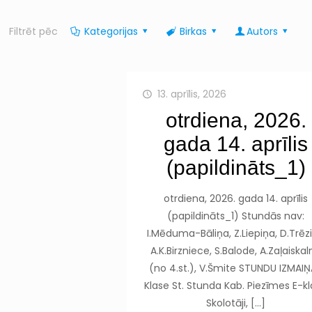
Filtrēt pēc
Kategorijas
Birkas
Autors
13. aprīlis, 2026
otrdiena, 2026.
gada 14. aprīlis
(papildināts_1)
otrdiena, 2026. gada 14. aprīlis
(papildināts_1) Stundās nav:
I.Mēduma-Bāliņa, Z.Liepiņa, D.Trēzi
A.K.Birzniece, S.Balode, A.Zaļaiska
(no 4.st.), V.Šmite STUNDU IZMAI
Klase St. Stunda Kab. Piezīmes E-k
Skolotāji,
[…]