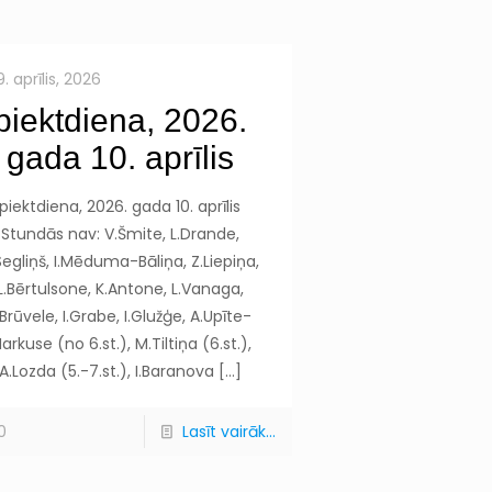
9. aprīlis, 2026
piektdiena, 2026.
gada 10. aprīlis
piektdiena, 2026. gada 10. aprīlis
Stundās nav: V.Šmite, L.Drande,
Segliņš, I.Mēduma-Bāliņa, Z.Liepiņa,
L.Bērtulsone, K.Antone, L.Vanaga,
.Brūvele, I.Grabe, I.Glužģe, A.Upīte-
arkuse (no 6.st.), M.Tiltiņa (6.st.),
A.Lozda (5.-7.st.), I.Baranova
[…]
0
Lasīt vairāk...