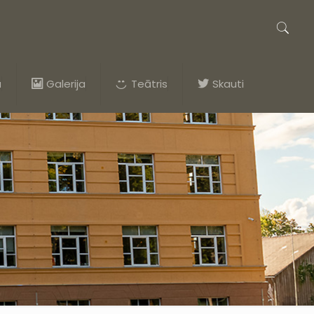
a
Galerija
Teātris
Skauti