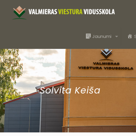
Jaunumi
Solvita Keiša