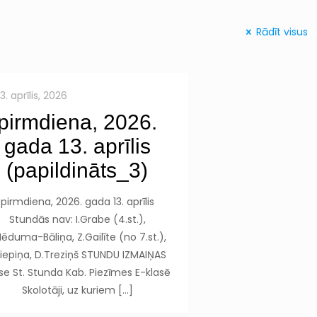
Rādīt visus
13. aprīlis, 2026
pirmdiena, 2026.
gada 13. aprīlis
(papildināts_3)
pirmdiena, 2026. gada 13. aprīlis
Stundās nav: I.Grabe (4.st.),
Mēduma-Bāliņa, Z.Gailīte (no 7.st.),
Liepiņa, D.Treziņš STUNDU IZMAIŅAS
se St. Stunda Kab. Piezīmes E-klasē
Skolotāji, uz kuriem
[…]