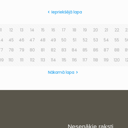
Iepriekšējā lapa
11
12
13
14
15
16
17
18
19
20
21
22
2
44
45
46
47
48
49
50
51
52
53
54
55
5
77
78
79
80
81
82
83
84
85
86
87
88
8
09
110
111
112
113
114
115
116
117
118
119
120
1
Nākamā lapa
Nesenākie raksti