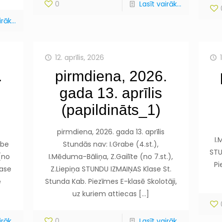
0
Lasīt vairāk...
rāk...
12. aprīlis, 2026
.
pirmdiena, 2026.
gada 13. aprīlis
(papildināts_1)
pirmdiena, 2026. gada 13. aprīlis
I.
abe
Stundās nav: I.Grabe (4.st.),
STU
 (no
I.Mēduma-Bāliņa, Z.Gailīte (no 7.st.),
Pi
lase
Z.Liepiņa STUNDU IZMAIŅAS Klase St.
ē
Stunda Kab. Piezīmes E-klasē Skolotāji,
uz kuriem attiecas
[…]
rāk...
0
Lasīt vairāk...