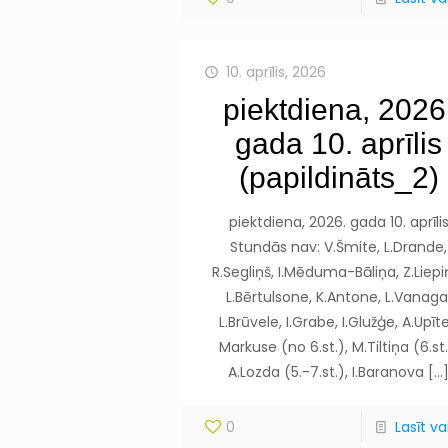
10. aprīlis, 2026
piektdiena, 2026
gada 10. aprīlis
(papildināts_2)
piektdiena, 2026. gada 10. aprīli
Stundās nav: V.Šmite, L.Drande,
R.Segliņš, I.Mēduma-Bāliņa, Z.Liepi
L.Bērtulsone, K.Antone, L.Vanaga
L.Brūvele, I.Grabe, I.Glužģe, A.Upīt
Markuse (no 6.st.), M.Tiltiņa (6.st.
A.Lozda (5.-7.st.), I.Baranova
[…
0
Lasīt vai