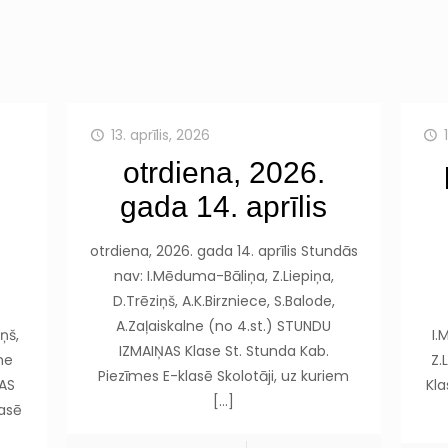
13. aprīlis, 2026
otrdiena, 2026.
gada 14. aprīlis
otrdiena, 2026. gada 14. aprīlis Stundās
nav: I.Mēduma-Bāliņa, Z.Liepiņa,
D.Trēziņš, A.K.Birzniece, S.Balode,
A.Zaļaiskalne (no 4.st.) STUNDU
ņš,
I.
IZMAIŅAS Klase St. Stunda Kab.
lne
Z.
Piezīmes E-klasē Skolotāji, uz kuriem
ŅAS
Kla
[…]
lasē