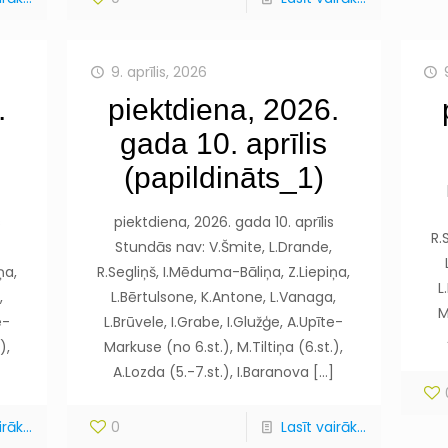
9. aprīlis, 2026
.
piektdiena, 2026.
gada 10. aprīlis
(papildināts_1)
s
piektdiena, 2026. gada 10. aprīlis
R.
Stundās nav: V.Šmite, L.Drande,
ņa,
R.Segliņš, I.Mēduma-Bāliņa, Z.Liepiņa,
L
,
L.Bērtulsone, K.Antone, L.Vanaga,
M
e-
L.Brūvele, I.Grabe, I.Glužģe, A.Upīte-
),
Markuse (no 6.st.), M.Tiltiņa (6.st.),
]
A.Lozda (5.-7.st.), I.Baranova
[…]
rāk...
0
Lasīt vairāk...