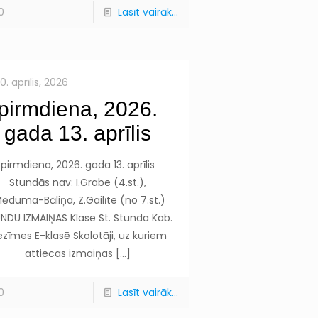
0
Lasīt vairāk...
10. aprīlis, 2026
pirmdiena, 2026.
gada 13. aprīlis
pirmdiena, 2026. gada 13. aprīlis
Stundās nav: I.Grabe (4.st.),
Mēduma-Bāliņa, Z.Gailīte (no 7.st.)
NDU IZMAIŅAS Klase St. Stunda Kab.
ezīmes E-klasē Skolotāji, uz kuriem
attiecas izmaiņas
[…]
0
Lasīt vairāk...