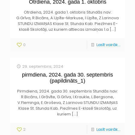
Otrdiena, 2024. gada 1. oktobris
Otrdiena, 2024. gada 1. oktobris Stundās nav:
G.Grīva, R.Bicāns, A.Upīte-Markuse, I.Upīte, Z.Larinova
STUNDU IZMAIŅAS Klase St. Stunda Kab. Piezīmes E-
klasē Skolotāji, uz kuriem attiecas izmaiņas 1.a
[…]
0
Lasīt vairāk...
29. septembris, 2024
pirmdiena, 2024. gada 30. septembris
(papildināts_1)
Pirmdiena, 2024. gada 30. septembris Stundās nav:
R.Bicāns, I.Grāvīte, G.Grīva, I.Kraukle, L.Bergsone,
V.Fleminga, E.Groševa, Z.Larinova STUNDU IZMAIŅAS
Klase St. Stunda Kab. Piezīmes E-klasē Skolotāji, uz
kuriem
[…]
2
Lasīt vairāk...