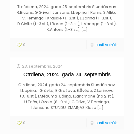
Trešdiena, 2024. gada 25. septembris Stundās nav:
R.Bicāns, G.Grīva, I.Jansone, I.Liepiņa, I.Rams, S.Allika,
V.Fleminga, I.Kraukle (1.-3.st.), L.Zariņa (1.-3.st.),
D.Cinīte (1.-3.st.), I.Barce (1.-3.st.), L.Vanaga (1.-3.st.),
K.Antons (1.-3.st.),
[…]
0
Lasīt vairāk...
23. septembris, 2024
Otrdiena, 2024. gada 24. septembris
Otrdiena, 2024. gada 24. septembris Stundās nav:
I.Liepiņa, I.Grāvīte, E.Groševa, E.Švēde, Z.Larinova
(3.-6.st.), I.Mēduma-Bāliņa, I.Lancmane (no 2.st.),
U.Točs, Ī.Ozola (8.-9.st.), G.Grīva, V.Fleminga,
I.Jansone STUNDU IZMAIŅAS Klase
[…]
0
Lasīt vairāk...