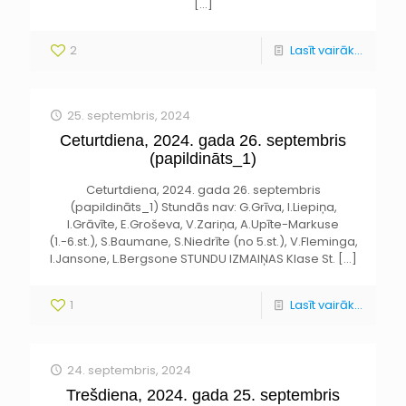
[…]
2
Lasīt vairāk...
25. septembris, 2024
Ceturtdiena, 2024. gada 26. septembris
(papildināts_1)
Ceturtdiena, 2024. gada 26. septembris
(papildināts_1) Stundās nav: G.Grīva, I.Liepiņa,
I.Grāvīte, E.Groševa, V.Zariņa, A.Upīte-Markuse
(1.-6.st.), S.Baumane, S.Niedrīte (no 5.st.), V.Fleminga,
I.Jansone, L.Bergsone STUNDU IZMAIŅAS Klase St.
[…]
1
Lasīt vairāk...
24. septembris, 2024
Trešdiena, 2024. gada 25. septembris