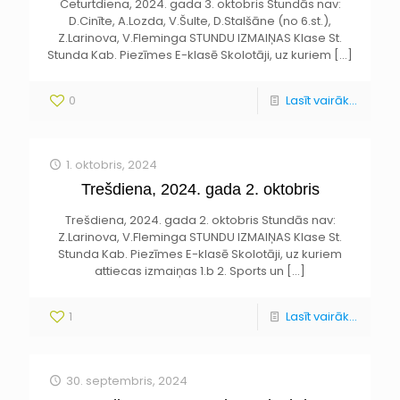
Ceturtdiena, 2024. gada 3. oktobris Stundās nav:
D.Cinīte, A.Lozda, V.Šulte, D.Stalšāne (no 6.st.),
Z.Larinova, V.Fleminga STUNDU IZMAIŅAS Klase St.
Stunda Kab. Piezīmes E-klasē Skolotāji, uz kuriem
[…]
0
Lasīt vairāk...
1. oktobris, 2024
Trešdiena, 2024. gada 2. oktobris
Trešdiena, 2024. gada 2. oktobris Stundās nav:
Z.Larinova, V.Fleminga STUNDU IZMAIŅAS Klase St.
Stunda Kab. Piezīmes E-klasē Skolotāji, uz kuriem
attiecas izmaiņas 1.b 2. Sports un
[…]
1
Lasīt vairāk...
30. septembris, 2024