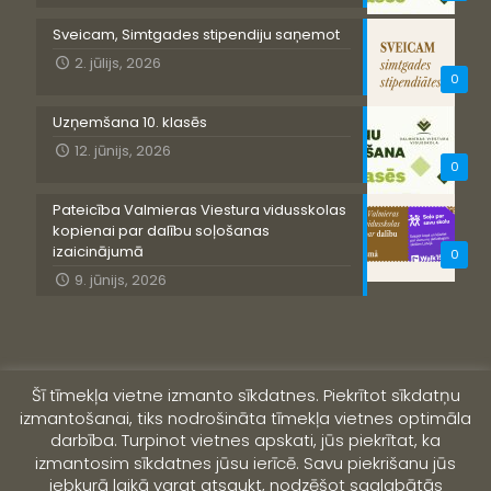
Sveicam, Simtgades stipendiju saņemot
2. jūlijs, 2026
0
Uzņemšana 10. klasēs
12. jūnijs, 2026
0
Pateicība Valmieras Viestura vidusskolas
kopienai par dalību soļošanas
izaicinājumā
0
9. jūnijs, 2026
Šī tīmekļa vietne izmanto sīkdatnes. Piekrītot sīkdatņu
izmantošanai, tiks nodrošināta tīmekļa vietnes optimāla
darbība. Turpinot vietnes apskati, jūs piekrītat, ka
izmantosim sīkdatnes jūsu ierīcē. Savu piekrišanu jūs
jebkurā laikā varat atsaukt, nodzēšot saglabātās
© 2019 Valmieras Viestura vidusskola