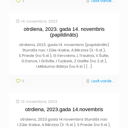
3
Lasīt vairāk...
14. novembris, 2023
otrdiena, 2023. gada 14. novembris
(papildināts)
otrdiena, 2023. gada 14. novembris (papildināts)
Stundās nav: I.Zūle-Kaibe, A.Bērziņa (3.-5.st.),
S.Priede (no 5.st.), G.Verovkins, L.Trauliņa, V.Šulte,
G.Dance, I.Grāvīte, I.Tuņķele, Z.Gailīte (no 2.st.),
I.Mēduma-Bāliņa (no 6.st.)
[…]
0
Lasīt vairāk...
13. novembris, 2023
otrdiena, 2023.gada 14.novembris
otrdiena, 2023.gada 14.novembris Stundās nav:
I.Zūle-Kaibe, A.Bērziņa (3.-5.st.), S.Priede (no 5.st.),