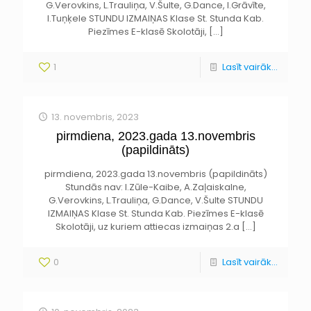
G.Verovkins, L.Trauliņa, V.Šulte, G.Dance, I.Grāvīte,
I.Tuņķele STUNDU IZMAIŅAS Klase St. Stunda Kab.
Piezīmes E-klasē Skolotāji,
[…]
1
Lasīt vairāk...
13. novembris, 2023
pirmdiena, 2023.gada 13.novembris
(papildināts)
pirmdiena, 2023.gada 13.novembris (papildināts)
Stundās nav: I.Zūle-Kaibe, A.Zaļaiskalne,
G.Verovkins, L.Trauliņa, G.Dance, V.Šulte STUNDU
IZMAIŅAS Klase St. Stunda Kab. Piezīmes E-klasē
Skolotāji, uz kuriem attiecas izmaiņas 2.a
[…]
0
Lasīt vairāk...