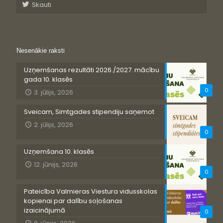
Skauti
Nesenākie raksti
Uzņemšanas rezultāti 2026./2027. mācību
gada 10. klasēs
0
3. jūlijs, 2026
Sveicam, Simtgades stipendiju saņemot
2. jūlijs, 2026
0
Uzņemšana 10. klasēs
12. jūnijs, 2026
0
Pateicība Valmieras Viestura vidusskolas
kopienai par dalību soļošanas
izaicinājumā
0