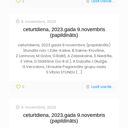
2
Lasīt vairāk...
9. novembris, 2023
ceturtdiena, 2023.gada 9.novembris
(papildināts)
ceturtdiena, 2023.gada 9.novembris (papildināts)
Stundās nav: I.Zūle-Kaibe, B.Sakne-Klovāne,
Z.Larinova, M.Goba, G.Baltā, A.Zaļaiskalne, S.Niedrīte,
E.Vilne, D.Stalšāne (no 8.st.), A.Dubulte, I.Glužģe,
G.Verovkins, I.Kraukle Pagarināto grupu vada
S.Vītola STUNDU
[…]
0
Lasīt vairāk...
8. novembris, 2023
ceturtdiena, 2023.gada 9.novembris
(papildināts)