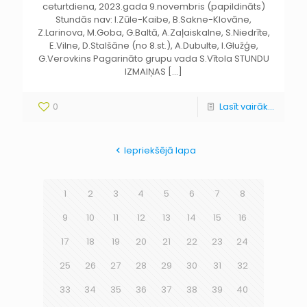
ceturtdiena, 2023.gada 9.novembris (papildināts)
Stundās nav: I.Zūle-Kaibe, B.Sakne-Klovāne,
Z.Larinova, M.Goba, G.Baltā, A.Zaļaiskalne, S.Niedrīte,
E.Vilne, D.Stalšāne (no 8.st.), A.Dubulte, I.Glužģe,
G.Verovkins Pagarināto grupu vada S.Vītola STUNDU
IZMAIŅAS
[…]
0
Lasīt vairāk...
Iepriekšējā lapa
1
2
3
4
5
6
7
8
9
10
11
12
13
14
15
16
17
18
19
20
21
22
23
24
25
26
27
28
29
30
31
32
33
34
35
36
37
38
39
40