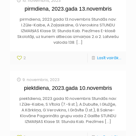
10. novembris, 2023
pirmdiena, 2023.gada 13.novembris
pirmdiena, 2023.gada 13.novembris Stundās nav:
I.Zūle-Kaibe, A.Zaļaiskalne, G.Verovkins STUNDU
IZMAIŅAS Klase St. Stunda Kab. Piezīmes E-klasē
Skolotāji, uz kuriem attiecas izmaiņas 2.a 2. Latviešu
valoda 138.
[…]
2
Lasīt vairāk...
9. novembris, 2023
piektdiena, 2023.gada 10.novembris
piektdiena, 2023.gada 10.novembris Stundās nav:
I.Zūle-Kaibe, S.Vītola (7.-9.st.), A.Dubulte, I.Glužģe,
A.Kārkliņa, G.Verovkins, I.Grāvīte (1.st.), B.Sakne-
Klovāne Pagarināto grupu vada Z.Gailīte STUNDU
IZMAIŅAS Klase St. Stunda Kab. Piezīmes
[…]