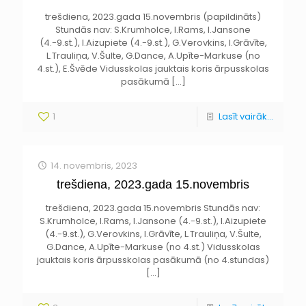
trešdiena, 2023.gada 15.novembris (papildināts)
Stundās nav: S.Krumholce, I.Rams, I.Jansone
(4.-9.st.), I.Aizupiete (4.-9.st.), G.Verovkins, I.Grāvīte,
L.Trauliņa, V.Šulte, G.Dance, A.Upīte-Markuse (no
4.st.), E.Švēde Vidusskolas jauktais koris ārpusskolas
pasākumā
[…]
1
Lasīt vairāk...
14. novembris, 2023
trešdiena, 2023.gada 15.novembris
trešdiena, 2023.gada 15.novembris Stundās nav:
S.Krumholce, I.Rams, I.Jansone (4.-9.st.), I.Aizupiete
(4.-9.st.), G.Verovkins, I.Grāvīte, L.Trauliņa, V.Šulte,
G.Dance, A.Upīte-Markuse (no 4.st.) Vidusskolas
jauktais koris ārpusskolas pasākumā (no 4.stundas)
[…]