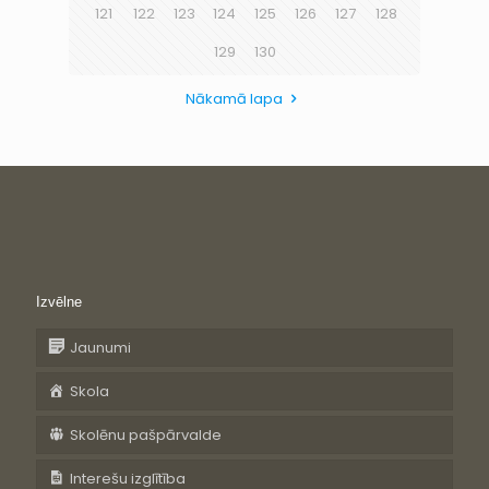
121
122
123
124
125
126
127
128
129
130
Nākamā lapa
Izvēlne
Jaunumi
Skola
Skolēnu pašpārvalde
Interešu izglītība