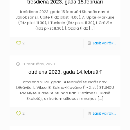
trešdiena 2023. gada 15.februārī
trešdiena 2023. gada 15.februārī Stundās nav: A.
Jākobsons,I. Upīte (līdz plkst.14.00), A. Upīte-Markuse
(līdz plkst.11.30), I. Tuņķele (līdz plkst.11.30), I. Grāvīte
(līdz plkst.11.30), Ī. Ozola (līdz
[…]
2
Lasīt vairāk...
13. februāris, 2023
otrdiena 2023. gada 14.februārī
otrdiena 2023. gada 14.februārī Stundās nav:
I.Grāvīte, L. Vikse, B. Sakne-Klovāne (1.-2. st.) STUNDU
IZMAIŅAS Klase St. Stunda Kab. Piezīmes E-klasē
Skolotāji, uz kuriem attiecas izmaiņas
[…]
2
Lasīt vairāk...