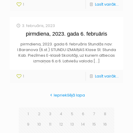
1
Lasīt vairāk...
3. februāris, 2023
pirmdiena, 2023. gada 6. februāris
pirmdiena, 2023. gada 6. februāris Stundās nav:
I.Baranova (6.st.) STUNDU IZMAIŅAS Klase St. Stunda
Kab. Piezīmes E-klasē Skolotāji, uz kuriem attiecas
izmaiņas 6.a 6. Latviešu valoda
[…]
1
Lasīt vairāk...
Iepriekšējā lapa
1
2
3
4
5
6
7
8
9
10
11
12
13
14
15
16