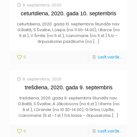
9. septembris, 2020
ceturtdiena, 2020. gada 10. septembris
ceturtdiena, 2020. gada 10. septembris Stundās nav:
G.Baltā, S.Švalbe, L.Liepa (no 11.00-14.00), I.Barce (no
5.st.), V.Šmite (no 5.st.), I.Lancmane (no 5.st.) 5.b –
ārpusskolas pasākums (no
[…]
0
Lasīt vairāk...
8. septembris, 2020
trešdiena, 2020. gada 9. septembris
trešdiena, 2020. gada 9. septembris Stundās nav:
G.Baltā, S.Švalbe, A.Jākobsons (no 6.st.), I.Rams (no
6.st.), L.Drande (no 10.30-14.00), G.Grīva, I.Upīte,
I.Lancmane (5.st.-7.st.) 11.b klase – ārpusskolas
[…]
0
Lasīt vairāk...