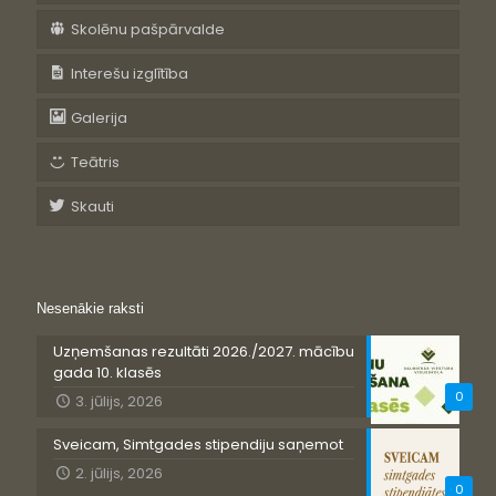
Skolēnu pašpārvalde
Interešu izglītība
Galerija
Teātris
Skauti
Nesenākie raksti
Uzņemšanas rezultāti 2026./2027. mācību
gada 10. klasēs
0
3. jūlijs, 2026
Sveicam, Simtgades stipendiju saņemot
2. jūlijs, 2026
0