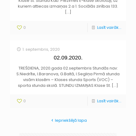
Klase St. Stunda Kab. Piezīmes E-klasē Skolotāji, uz
kuriem attiecas izmaiņas 2.a 1. Sociālās zinības 133.
[…]
0
Lasīt vairāk...
1. septembris, 2020
02.09.2020.
TREŠDIENA, 2020.gada 02.septembris Stundās nav:
S.Niedrīte, I.Baranova, G.Baltā, I.Segliņa Pirmā stunda
visām klasēm – Klases stunda Sports (VOC) –
sporta stunda skolā. STUNDU IZMAIŅAS Klase St.
[…]
0
Lasīt vairāk...
Iepriekšējā lapa