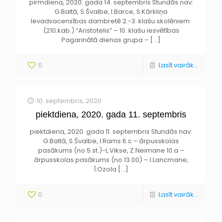
pirmdiena, 2020. gada 14. septembris Stundās nav:
G.Baltā, S.Švalbe, I.Barce, S.Kārkliņa
Ievadsacensības dambretē 2.-3. klašu skolēniem
(210.kab.) “Aristotelis” – 10. klašu iesvētības
Pagarinātā dienas grupa –
[…]
0
Lasīt vairāk...
10. septembris, 2020
piektdiena, 2020. gada 11. septembris
piektdiena, 2020. gada 11. septembris Stundās nav:
G.Baltā, S.Švalbe, I.Rams 6.c – ārpusskolas
pasākums (no 5.st.)-L.Vikse, Z.Neimane 10.a –
ārpusskolas pasākums (no 13.00) – I.Lancmane,
Ī.Ozola
[…]
0
Lasīt vairāk...