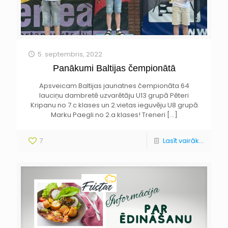
5. septembris, 2022
Panākumi Baltijas čempionātā
Apsveicam Baltijas jaunatnes čempionāta 64
lauciņu dambretē uzvarētāju U13 grupā Pēteri
Kripanu no 7.c klases un 2.vietas ieguvēju U8 grupā
Marku Paegli no 2.a klases! Treneri
[…]
7
Lasīt vairāk...