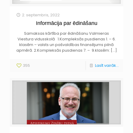
2. septembris, 2022
Informācija par ēdināšanu
Samaksas kārtība par ēdināšanu Valmieras
Viestura vidusskolā 1.Kompleksās pusdienas 1. – 6.
klasēm – valsts un pašvaldības finansējums pilnā
apmērā. 2.Kompleksās pusdienas 7. – 9.klasēm:
[…]
355
Lasīt vairāk...