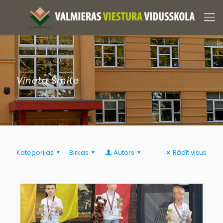
Vineta Šmite
Kategorijas
Birkas
Autors
Rādīt visus