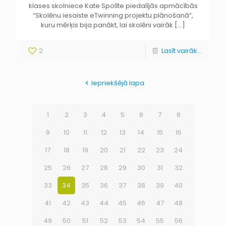
klases skolniece Kate Spolīte piedalījās apmācībās
“Skolēnu iesaiste eTwinning projektu plānošanā”,
kuru mērķis bija panākt, lai skolēni vairāk
[…]
2
Lasīt vairāk...
Iepriekšējā lapa
1
2
3
4
5
6
7
8
9
10
11
12
13
14
15
16
17
18
19
20
21
22
23
24
25
26
27
28
29
30
31
32
33
34
35
36
37
38
39
40
41
42
43
44
45
46
47
48
49
50
51
52
53
54
55
56