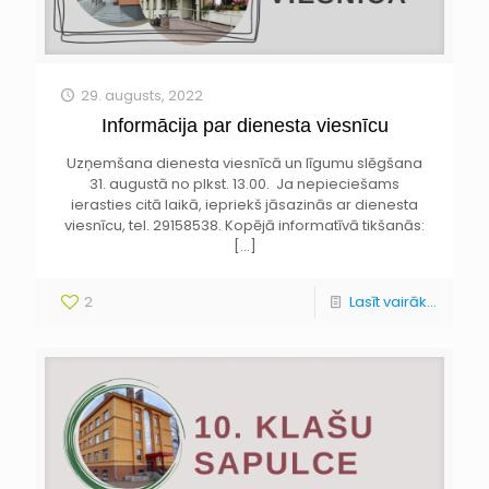
29. augusts, 2022
Informācija par dienesta viesnīcu
Uzņemšana dienesta viesnīcā un līgumu slēgšana
31. augustā no plkst. 13.00. Ja nepieciešams
ierasties citā laikā, iepriekš jāsazinās ar dienesta
viesnīcu, tel. 29158538. Kopējā informatīvā tikšanās:
[…]
2
Lasīt vairāk...