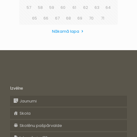
57
58
59
60
61
62
63
64
65
66
67
68
69
70
71
Nākamā lapa
Izvēlne
Jaunumi
Skola
Skolēnu pašpārvalde