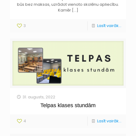
būs bez maksas, uzrādot vienoto skolēnu apliecību.
Kamēr
[…]
3
Lasīt vairāk...
31. augusts, 2022
Telpas klases stundām
4
Lasīt vairāk...