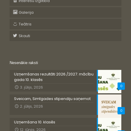
Interešu izglītība
Galerija
Teātris
Skauti
Nesenākie raksti
Uzņemšanas rezultāti 2026./2027. mācību
gada 10. klasēs
0
3. jūlijs, 2026
Sveicam, Simtgades stipendiju saņemot
2. jūlijs, 2026
0
Uzņemšana 10. klasēs
12. jūnijs, 2026