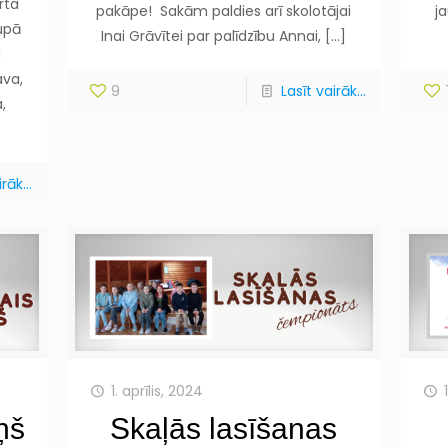
rta
pakāpe! Sakām paldies arī skolotājai
j
upā
Inai Grāvītei par palīdzību Annai,
[…]
a
ava,
9
Lasīt vairāk...
,
rāk...
1. aprīlis, 2024
ņš
Skaļās lasīšanas