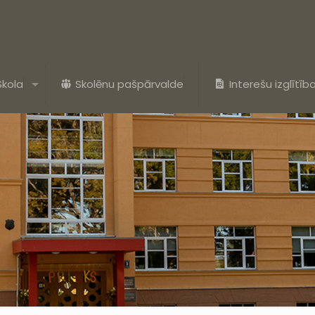
Skola
Skolēnu pašpārvalde
Interešu izglītīb