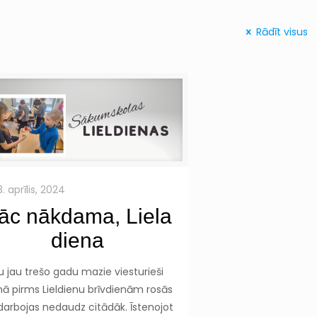
Rādīt visus
3. aprīlis, 2024
āc nākdama, Liela
diena
u jau trešo gadu mazie viesturieši
nā pirms Lieldienu brīvdienām rosās
darbojas nedaudz citādāk. Īstenojot