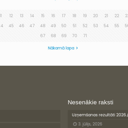
11
12
13
14
15
16
17
18
19
20
21
22
2
44
45
46
47
48
49
50
51
52
53
54
55
5
67
68
69
70
71
Nākamā lapa
Nesenākie raksti
Uzņemšanas rezultāti 2026.
3. jūlijs, 2026