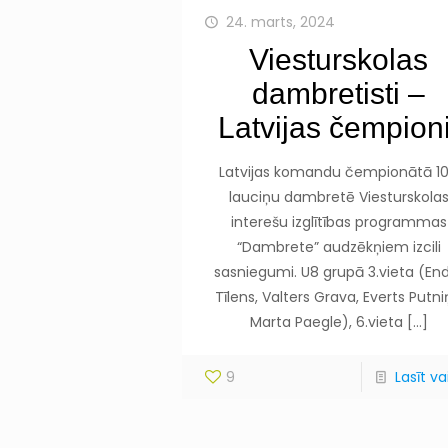
24. marts, 2024
Viesturskolas
dambretisti –
Latvijas čempioni
Latvijas komandu čempionātā 1
lauciņu dambretē Viesturskola
interešu izglītības programmas
“Dambrete” audzēkņiem izcili
sasniegumi. U8 grupā 3.vieta (End
Tīlens, Valters Grava, Everts Putni
Marta Paegle), 6.vieta
[…]
9
Lasīt vai