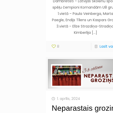
Dambretisti – Latvijas Skolēnu spo
spēļu čempioni Komandām U8 gr
1.vietā – Paula Veinberga, Mart
Paegle, Endijs Tīlens un Kaspars Gr
3.vietā – Elīze Strazdiņa-Stradiņa
Kimberlija
[…]
8
Lasīt vai
1. aprīlis, 2024
Neparastais grozi