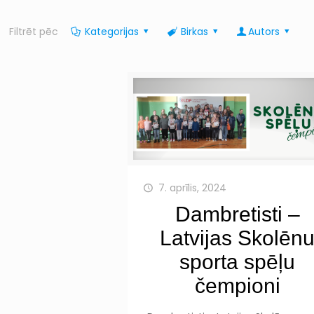
Filtrēt pēc
Kategorijas
Birkas
Autors
7. aprīlis, 2024
Dambretisti –
Latvijas Skolēn
sporta spēļu
čempioni