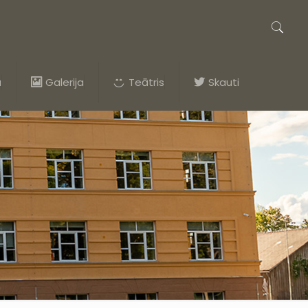
a
Galerija
Teātris
Skauti