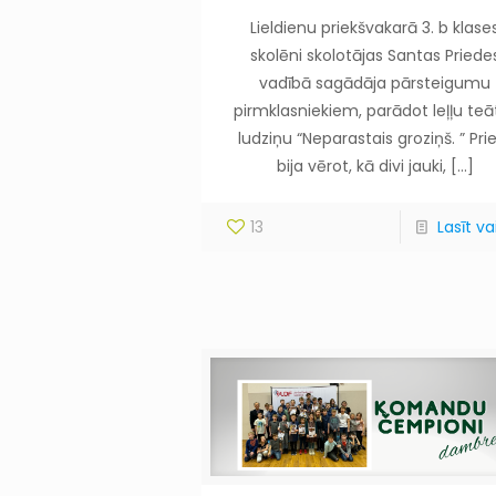
Lieldienu priekšvakarā 3. b klase
skolēni skolotājas Santas Priede
vadībā sagādāja pārsteigumu
pirmklasniekiem, parādot leļļu teā
ludziņu “Neparastais groziņš. ” Pri
bija vērot, kā divi jauki,
[…]
13
Lasīt vai