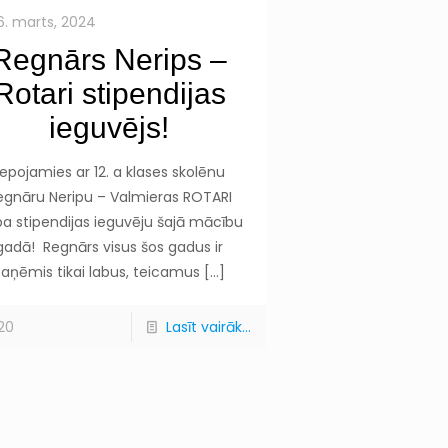
6. marts, 2024
Regnārs Nerips –
Rotari stipendijas
ieguvējs!
Lepojamies ar 12. a klases skolēnu
egnāru Neripu – Valmieras ROTARI
ba stipendijas ieguvēju šajā mācību
gadā! Regnārs visus šos gadus ir
saņēmis tikai labus, teicamus
[…]
20
Lasīt vairāk...