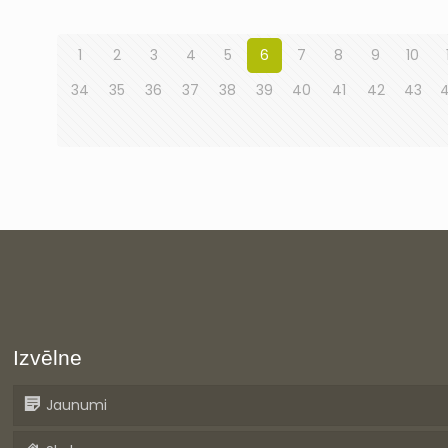
1
2
3
4
5
6
7
8
9
10
34
35
36
37
38
39
40
41
42
43
Izvēlne
Jaunumi