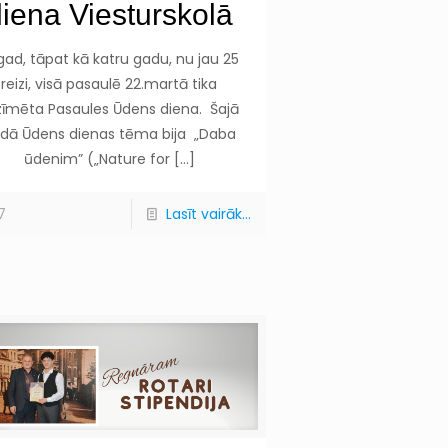
iena Viesturskolā
gad, tāpat kā katru gadu, nu jau 25
reizi, visā pasaulē 22.martā tika
zīmēta Pasaules Ūdens diena. Šajā
dā Ūdens dienas tēma bija „Daba
ūdenim” („Nature for
[…]
7
Lasīt vairāk...