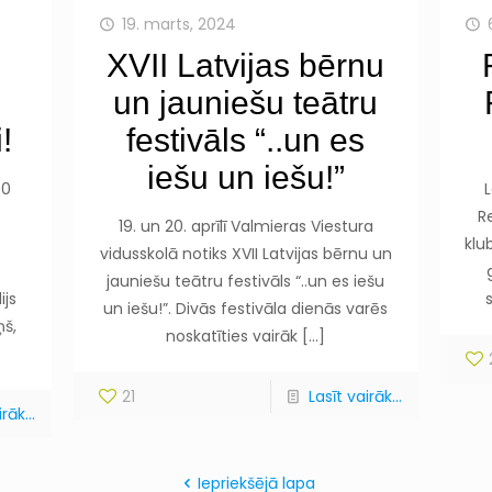
19. marts, 2024
XVII Latvijas bērnu
un jauniešu teātru
!
festivāls “..un es
iešu un iešu!”
00
s
R
19. un 20. aprīlī Valmieras Viestura
klu
vidusskolā notiks XVII Latvijas bērnu un
jauniešu teātru festivāls “..un es iešu
ijs
un iešu!”. Divās festivāla dienās varēs
ņš,
noskatīties vairāk
[…]
21
Lasīt vairāk...
rāk...
Iepriekšējā lapa