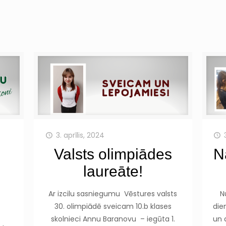
3. aprīlis, 2024
Valsts olimpiādes
N
u
laureāte!
Ar izcilu sasniegumu Vēstures valsts
N
30. olimpiādē sveicam 10.b klases
die
skolnieci Annu Baranovu – iegūta 1.
un 