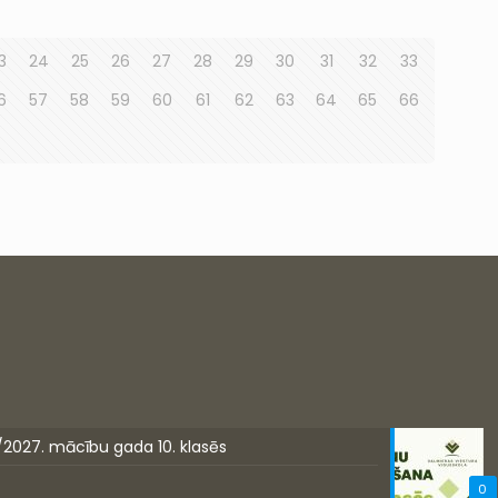
3
24
25
26
27
28
29
30
31
32
33
6
57
58
59
60
61
62
63
64
65
66
/2027. mācību gada 10. klasēs
0