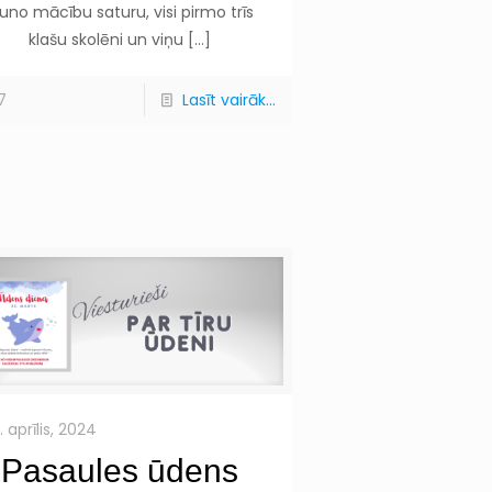
auno mācību saturu, visi pirmo trīs
klašu skolēni un viņu
[…]
7
Lasīt vairāk...
1. aprīlis, 2024
Pasaules ūdens