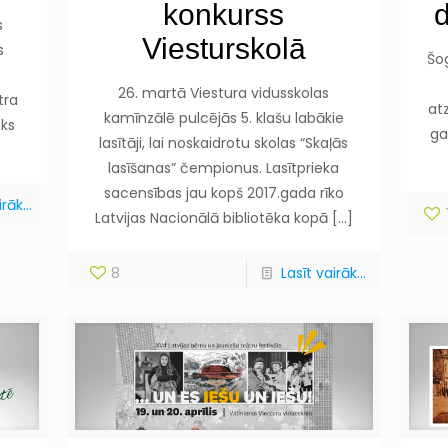
konkurss
d
s
Viesturskolā
s
Šo
26. martā Viestura vidusskolas
tra
at
kamīnzālē pulcējās 5. klašu labākie
eks
ga
lasītāji, lai noskaidrotu skolas “Skaļās
lasīšanas” čempionus. Lasītprieka
sacensības jau kopš 2017.gada rīko
rāk...
Latvijas Nacionālā bibliotēka kopā
[…]
8
Lasīt vairāk...