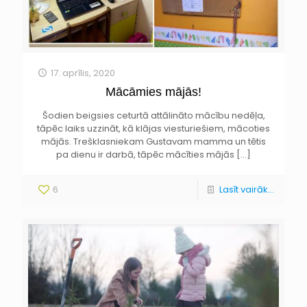
17. aprīlis, 2020
Mācāmies mājās!
Šodien beigsies ceturtā attālināto mācību nedēļa,
tāpēc laiks uzzināt, kā klājas viesturiešiem, mācoties
mājās. Trešklasniekam Gustavam mamma un tētis
pa dienu ir darbā, tāpēc mācīties mājās
[…]
6
Lasīt vairāk...