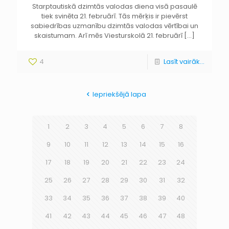
Starptautiskā dzimtās valodas diena visā pasaulē
tiek svinēta 21. februārī. Tās mērķis ir pievērst
sabiedrības uzmanību dzimtās valodas vērtībai un
skaistumam. Arī mēs Viesturskolā 21. februārī
[…]
4
Lasīt vairāk...
Iepriekšējā lapa
1
2
3
4
5
6
7
8
9
10
11
12
13
14
15
16
17
18
19
20
21
22
23
24
25
26
27
28
29
30
31
32
33
34
35
36
37
38
39
40
41
42
43
44
45
46
47
48