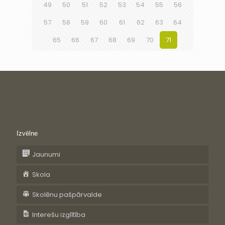
49
50
51
52
53
54
55
56
57
58
59
60
61
62
63
64
65
66
67
68
69
70
71
Izvēlne
Jaunumi
Skola
Skolēnu pašpārvalde
Interešu izglītība