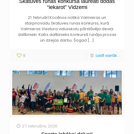
Skatuves runas konkursa laureāti dodas
“iekarot” Vidzemi
21. februārī Kocēnos notika Valmieras un
starpnovadu Skatuves runas konkurss, kurā
Valmieras Viestura vidusskolu pārstāvēja deviņi
dalībnieki. Katrs dalībnieks konkursā runāja prozas
un dzejas darbu. Šogad
[…]
8
Lasīt vairāk...
27. februāris, 2020