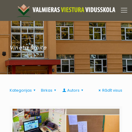
Vineta Šmite
Kategorijas
Birkas
Autors
Rādīt visus