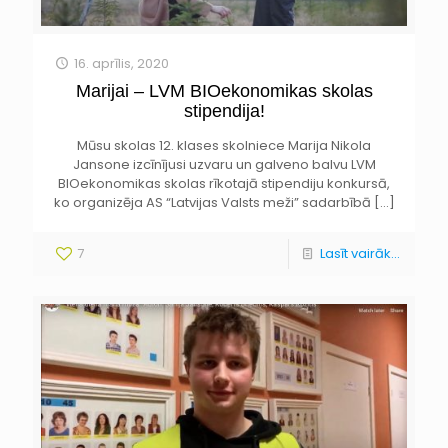
16. aprīlis, 2020
Marijai – LVM BIOekonomikas skolas
stipendija!
Mūsu skolas 12. klases skolniece Marija Nikola
Jansone izcīnījusi uzvaru un galveno balvu LVM
BIOekonomikas skolas rīkotajā stipendiju konkursā,
ko organizēja AS “Latvijas Valsts meži” sadarbībā
[…]
7
Lasīt vairāk...