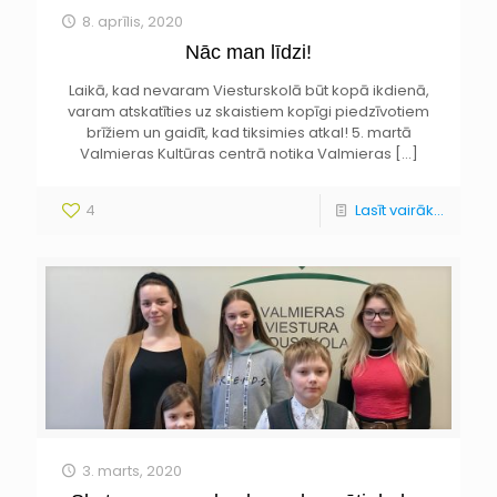
8. aprīlis, 2020
Nāc man līdzi!
Laikā, kad nevaram Viesturskolā būt kopā ikdienā,
varam atskatīties uz skaistiem kopīgi piedzīvotiem
brīžiem un gaidīt, kad tiksimies atkal! 5. martā
Valmieras Kultūras centrā notika Valmieras
[…]
4
Lasīt vairāk...
3. marts, 2020