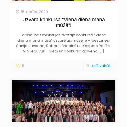
15. aprīlis, 2020
Uzvara konkursā “Viena diena manā
mūžā”!
Labklājības ministrijas rīkotajā konkursā “Viena
diena manā mūžā” uzvarējuši mūsējie – viesturieši
Sanija Jansone, Roberts Briediņš un Kaspars Rozītis.
Viņi ieguvuši 1. vietu un konkursa galveno
[…]
8
Lasīt vairāk...