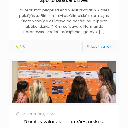
Sporto labākai dzīvei!
26. februāra pēcpusdienā Viesturskolas 6. klases
pulcējās uz Rimi un Latvijas Olimpiskās komitejas
rīkoto veselīga dzīvesveida pasākumu “Sporto
labākai dzīvei!”. Rimi šefpavāra Normunda
Baranovska vadībā mācījāmies gatavot
[…]
10
Lasīt vairāk...
26. februāris, 2020
Dzimtās valodas diena Viesturskolā