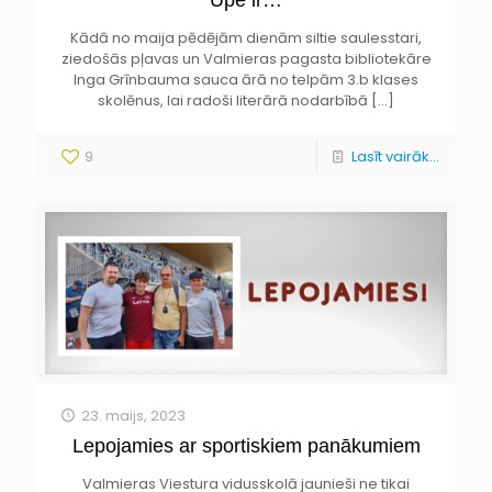
Kādā no maija pēdējām dienām siltie saulesstari,
ziedošās pļavas un Valmieras pagasta bibliotekāre
Inga Grīnbauma sauca ārā no telpām 3.b klases
skolēnus, lai radoši literārā nodarbībā
[…]
9
Lasīt vairāk...
23. maijs, 2023
Lepojamies ar sportiskiem panākumiem
Valmieras Viestura vidusskolā jaunieši ne tikai