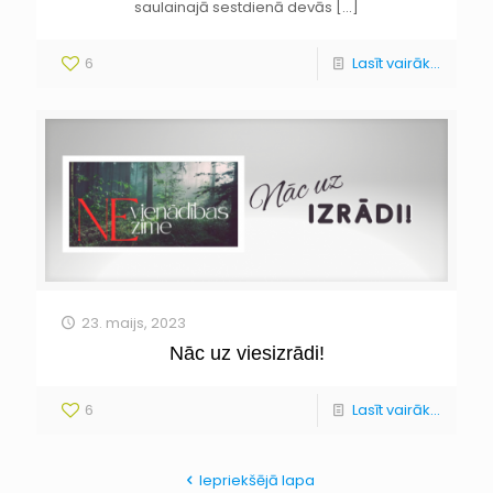
saulainajā sestdienā devās
[…]
6
Lasīt vairāk...
23. maijs, 2023
Nāc uz viesizrādi!
6
Lasīt vairāk...
Iepriekšējā lapa