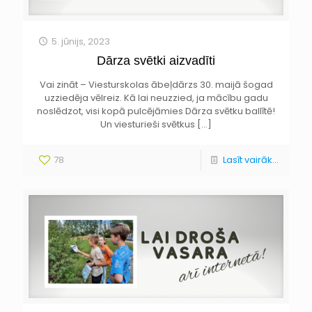
5. jūnijs, 2023
Dārza svētki aizvadīti
Vai zināt – Viesturskolas ābeļdārzs 30. maijā šogad
uzziedēja vēlreiz. Kā lai neuzzied, ja mācību gadu
noslēdzot, visi kopā pulcējāmies Dārza svētku ballītē!
Un viesturieši svētkus
[…]
78
Lasīt vairāk...