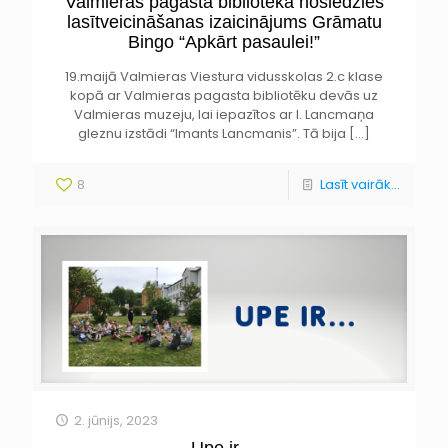
Valmieras pagasta bibliotēkā noslēdzies
lasītveicināšanas izaicinājums Grāmatu
Bingo “Apkārt pasaulei!”
19.maijā Valmieras Viestura vidusskolas 2.c klase
kopā ar Valmieras pagasta bibliotēku devās uz
Valmieras muzeju, lai iepazītos ar I. Lancmaņa
gleznu izstādi “Imants Lancmanis”. Tā bija
[…]
8
Lasīt vairāk...
2. jūnijs, 2023
Upe ir…