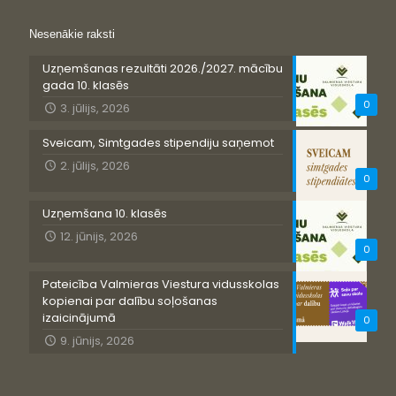
Nesenākie raksti
Uzņemšanas rezultāti 2026./2027. mācību
gada 10. klasēs
0
3. jūlijs, 2026
Sveicam, Simtgades stipendiju saņemot
2. jūlijs, 2026
0
Uzņemšana 10. klasēs
12. jūnijs, 2026
0
Pateicība Valmieras Viestura vidusskolas
kopienai par dalību soļošanas
izaicinājumā
0
9. jūnijs, 2026