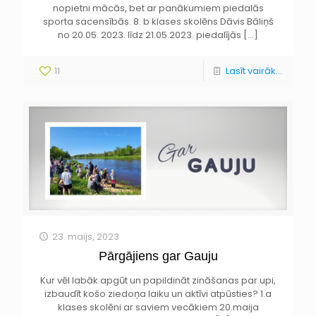
nopietni mācās, bet ar panākumiem piedalās
sporta sacensībās. 8. b klases skolēns Dāvis Bāliņš
no 20.05. 2023. līdz 21.05.2023. piedalījās
[…]
11
Lasīt vairāk...
23. maijs, 2023
Pārgājiens gar Gauju
Kur vēl labāk apgūt un papildināt zināšanas par upi,
izbaudīt košo ziedoņa laiku un aktīvi atpūsties? 1.a
klases skolēni ar saviem vecākiem 20.maija