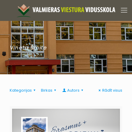
Vineta Šmite
Kategorijas
Birkas
Autors
Rādīt visus