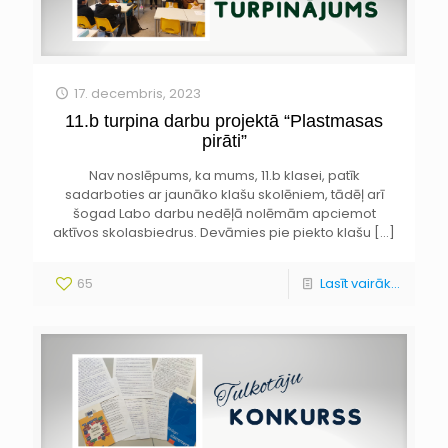
17. decembris, 2023
11.b turpina darbu projektā “Plastmasas
pirāti”
Nav noslēpums, ka mums, 11.b klasei, patīk
sadarboties ar jaunāko klašu skolēniem, tādēļ arī
šogad Labo darbu nedēļā nolēmām apciemot
aktīvos skolasbiedrus. Devāmies pie piekto klašu
[…]
65
Lasīt vairāk...