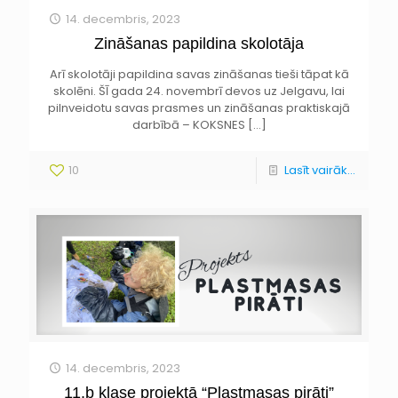
14. decembris, 2023
Zināšanas papildina skolotāja
Arī skolotāji papildina savas zināšanas tieši tāpat kā
skolēni. ŠĪ gada 24. novembrī devos uz Jelgavu, lai
pilnveidotu savas prasmes un zināšanas praktiskajā
darbībā – KOKSNES
[…]
10
Lasīt vairāk...
14. decembris, 2023
11.b klase projektā “Plastmasas pirāti”