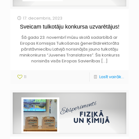
17. decembris, 2023
Sveicam tulkotāju konkursa uzvarētājus!
Šā gada 23. novembrī mūsu skolā sadarbībā ar
Eiropas Komisijas Tulkošanas ģenerāldirektorāta
pārstāvniecību Latvijā norisinājās jauno tulkotāju
minikonkurss “Juvenes Translatores”. Šis konkurss
norisinās visās Eiropas Savienības
[…]
11
Lasīt vairāk...