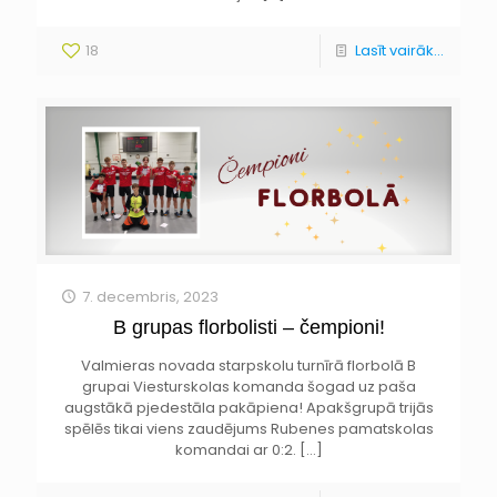
18
Lasīt vairāk...
7. decembris, 2023
B grupas florbolisti – čempioni!
Valmieras novada starpskolu turnīrā florbolā B
grupai Viesturskolas komanda šogad uz paša
augstākā pjedestāla pakāpiena! Apakšgrupā trijās
spēlēs tikai viens zaudējums Rubenes pamatskolas
komandai ar 0:2.
[…]