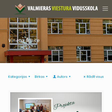
Vineta Šmite
Kategorijas
Birkas
Autors
Rādīt visus