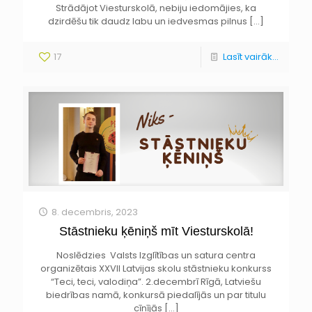
Strādājot Viesturskolā, nebiju iedomājies, ka
dzirdēšu tik daudz labu un iedvesmas pilnus
[…]
17
Lasīt vairāk...
8. decembris, 2023
Stāstnieku ķēniņš mīt Viesturskolā!
Noslēdzies Valsts Izglītības un satura centra
organizētais XXVII Latvijas skolu stāstnieku konkurss
“Teci, teci, valodiņa”. 2.decembrī Rīgā, Latviešu
biedrības namā, konkursā piedalījās un par titulu
cīnījās
[…]