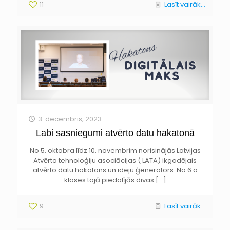
11
Lasīt vairāk...
3. decembris, 2023
Labi sasniegumi atvērto datu hakatonā
No 5. oktobra līdz 10. novembrim norisinājās Latvijas
Atvērto tehnoloģiju asociācijas ( LATA) ikgadējais
atvērto datu hakatons un ideju ģenerators. No 6.a
klases tajā piedalījās divas
[…]
9
Lasīt vairāk...