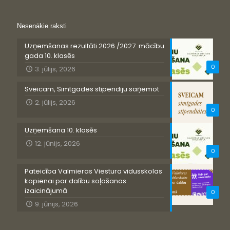
Nesenākie raksti
Uzņemšanas rezultāti 2026./2027. mācību
gada 10. klasēs
0
3. jūlijs, 2026
Sveicam, Simtgades stipendiju saņemot
2. jūlijs, 2026
0
Uzņemšana 10. klasēs
12. jūnijs, 2026
0
Pateicība Valmieras Viestura vidusskolas
kopienai par dalību soļošanas
izaicinājumā
0
9. jūnijs, 2026