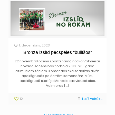
1. decembris, 2023
Bronza izslīd pēcspēles “bullīšos”
22.novembrī Kocēnu sporta namā notika Valmieras
novada sacensības florbolā 2010.-2011.gadā
dzimušiem zēniem. Komandas tika sadalītas divās
apakšgrupās pa četrām komandām. Mūsu
apakšgrupā startēja Mazsalacas vidusskolas,
Valmieras
[…]
12
Lasīt vairāk...