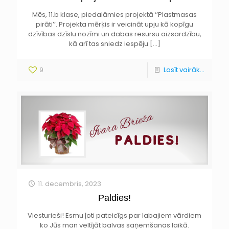
Mēs, 11.b klase, piedalāmies projektā ‘’Plastmasas
pirāti’’. Projekta mērķis ir veicināt upju kā kopīgu
dzīvības dzīslu nozīmi un dabas resursu aizsardzību,
kā arī tas sniedz iespēju
[…]
9
Lasīt vairāk...
11. decembris, 2023
Paldies!
Viesturieši! Esmu ļoti pateicīgs par labajiem vārdiem
ko Jūs man veltījāt balvas saņemšanas laikā.